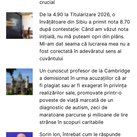
crucial
De la 4.90 la Titularizare 2026, o
învățătoare din Sibiu a primit nota 8.70
după contestație: Când am văzut nota
inițială, nu mă puteam opri din plâns.
Mi-am dat seama că lucrarea mea nu a
fost corectată în adevăratul sens al
cuvântului
Un cunoscut profesor de la Cambridge
a demisionat în urma acuzațiilor că ar
fi plagiat sau ar fi exagerat în privința
realizărilor sale, promovate printr-o
poveste de viață marcată de un
diagnostic de autism, zeci de
maratoane parcurse și milioane de lire
strânse în scopuri caritabile
Sorin Ion, întrebat cum le răspunde