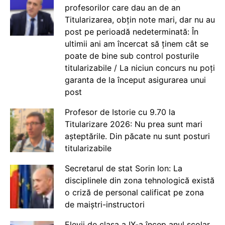
profesorilor care dau an de an
Titularizarea, obțin note mari, dar nu au
post pe perioadă nedeterminată: În
ultimii ani am încercat să ținem cât se
poate de bine sub control posturile
titularizabile / La niciun concurs nu poți
garanta de la început asigurarea unui
post
Profesor de Istorie cu 9.70 la
Titularizare 2026: Nu prea sunt mari
așteptările. Din păcate nu sunt posturi
titularizabile
Secretarul de stat Sorin Ion: La
disciplinele din zona tehnologică există
o criză de personal calificat pe zona
de maiștri-instructori
Elevii de clasa a IX-a încep anul școlar