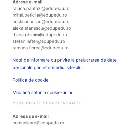
Adrese e-mail
raluca.pantazi@edupedu.ro
mihai.peticila@edupedu.ro
costin.ionescu@edupedu.ro
alexa.stanescu@edupedu.ro
diana.ghimisi@edupedu.ro
stefan.lefter@edupedu.ro
ramona.florea@edupedu.ro
Notă de informare cu privire la prelucrarea de date
personale prin intermediul site-ului
Politica de cookie
Modifică setarile cookie-urilor
PUBLICITATE ȘI PARTENERIATE
Adresă de e-mail
comunicare@edupedu.ro