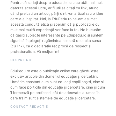
Pentru că scrieți despre educație, sau cu atât mai mult
datorită acestui lucru, ar fi util să citați cu link, atunci
când preluați un articol, părți dintr-un articol sau o idee
care v-a inspirat. Noi, la EduPedu.ro ne-am asumat
această conduită etică și sperăm că și publicațiile cu
mult mai multă experiență vor face la fel. Ne bucurăm
că găsiți subiecte interesante pe Edupedu.ro și suntem
siguri că înțelegeți rugămintea noastră de a cita sursa
(cu link), ca o declarație reciprocă de respect și
profesionalism. Vă mulțumim!
DESPRE NOI
EduPedu.ro este o publicație online care găzduiește
exclusiv articole din domeniul educației și cercetării.
Urmărim constant cum sunt educați copiii noștri, cine și
cum face politicile din educație și cercetare, cine și cum
îi formează pe profesori, cât de adecvate la lumea în
care trăim sunt sistemele de educație și cercetare.
CONTACT REDACȚIE