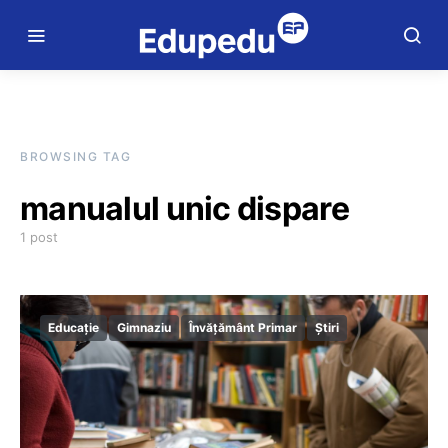
BROWSING TAG
manualul unic dispare
1 post
Educație
Gimnaziu
Învățământ Primar
Știri