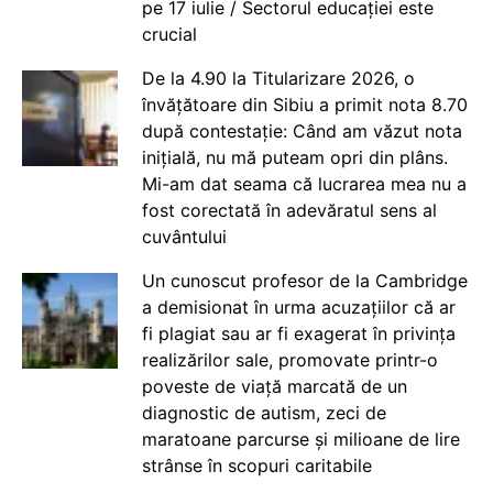
pe 17 iulie / Sectorul educației este
crucial
De la 4.90 la Titularizare 2026, o
învățătoare din Sibiu a primit nota 8.70
după contestație: Când am văzut nota
inițială, nu mă puteam opri din plâns.
Mi-am dat seama că lucrarea mea nu a
fost corectată în adevăratul sens al
cuvântului
Un cunoscut profesor de la Cambridge
a demisionat în urma acuzațiilor că ar
fi plagiat sau ar fi exagerat în privința
realizărilor sale, promovate printr-o
poveste de viață marcată de un
diagnostic de autism, zeci de
maratoane parcurse și milioane de lire
strânse în scopuri caritabile