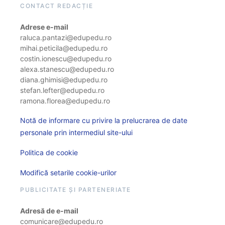
CONTACT REDACȚIE
Adrese e-mail
raluca.pantazi@edupedu.ro
mihai.peticila@edupedu.ro
costin.ionescu@edupedu.ro
alexa.stanescu@edupedu.ro
diana.ghimisi@edupedu.ro
stefan.lefter@edupedu.ro
ramona.florea@edupedu.ro
Notă de informare cu privire la prelucrarea de date
personale prin intermediul site-ului
Politica de cookie
Modifică setarile cookie-urilor
PUBLICITATE ȘI PARTENERIATE
Adresă de e-mail
comunicare@edupedu.ro