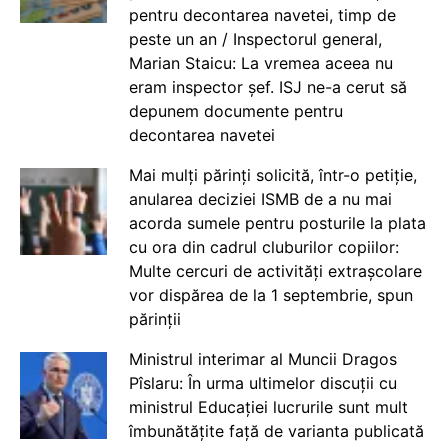
pentru decontarea navetei, timp de
peste un an / Inspectorul general,
Marian Staicu: La vremea aceea nu
eram inspector șef. ISJ ne-a cerut să
depunem documente pentru
decontarea navetei
Mai mulți părinți solicită, într-o petiție,
anularea deciziei ISMB de a nu mai
acorda sumele pentru posturile la plata
cu ora din cadrul cluburilor copiilor:
Multe cercuri de activități extrașcolare
vor dispărea de la 1 septembrie, spun
părinții
Ministrul interimar al Muncii Dragos
Pîslaru: În urma ultimelor discuții cu
ministrul Educației lucrurile sunt mult
îmbunătățite față de varianta publicată