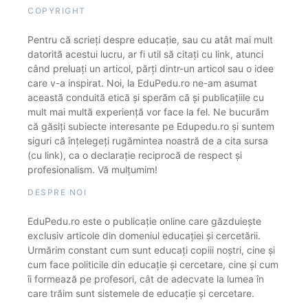
COPYRIGHT
Pentru că scrieți despre educație, sau cu atât mai mult
datorită acestui lucru, ar fi util să citați cu link, atunci
când preluați un articol, părți dintr-un articol sau o idee
care v-a inspirat. Noi, la EduPedu.ro ne-am asumat
această conduită etică și sperăm că și publicațiile cu
mult mai multă experiență vor face la fel. Ne bucurăm
că găsiți subiecte interesante pe Edupedu.ro și suntem
siguri că înțelegeți rugămintea noastră de a cita sursa
(cu link), ca o declarație reciprocă de respect și
profesionalism. Vă mulțumim!
DESPRE NOI
EduPedu.ro este o publicație online care găzduiește
exclusiv articole din domeniul educației și cercetării.
Urmărim constant cum sunt educați copiii noștri, cine și
cum face politicile din educație și cercetare, cine și cum
îi formează pe profesori, cât de adecvate la lumea în
care trăim sunt sistemele de educație și cercetare.