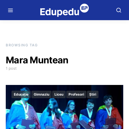
BROWSING TAG
Mara Muntean
1 post
Educație
Gimnaziu
Liceu
Profesori
Știri