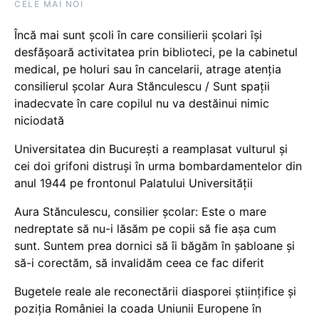
CELE MAI NOI
Încă mai sunt școli în care consilierii școlari își
desfășoară activitatea prin biblioteci, pe la cabinetul
medical, pe holuri sau în cancelarii, atrage atenția
consilierul școlar Aura Stănculescu / Sunt spații
inadecvate în care copilul nu va destăinui nimic
niciodată
Universitatea din București a reamplasat vulturul și
cei doi grifoni distruși în urma bombardamentelor din
anul 1944 pe frontonul Palatului Universității
Aura Stănculescu, consilier școlar: Este o mare
nedreptate să nu-i lăsăm pe copii să fie așa cum
sunt. Suntem prea dornici să îi băgăm în șabloane și
să-i corectăm, să invalidăm ceea ce fac diferit
Bugetele reale ale reconectării diasporei științifice și
poziția României la coada Uniunii Europene în