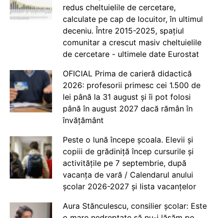
redus cheltuielile de cercetare,
calculate pe cap de locuitor, în ultimul
deceniu. Între 2015-2025, spațiul
comunitar a crescut masiv cheltuielile
de cercetare - ultimele date Eurostat
OFICIAL Prima de carieră didactică
2026: profesorii primesc cei 1.500 de
lei până la 31 august și îi pot folosi
până în august 2027 dacă rămân în
învățământ
Peste o lună începe școala. Elevii și
copiii de grădiniță încep cursurile și
activitățile pe 7 septembrie, după
vacanța de vară / Calendarul anului
școlar 2026-2027 și lista vacanțelor
Aura Stănculescu, consilier școlar: Este
o mare nedreptate să nu-i lăsăm pe