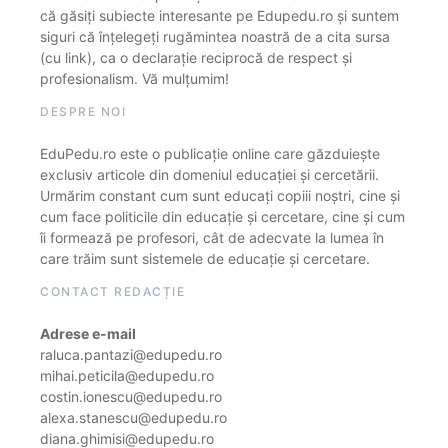
că găsiți subiecte interesante pe Edupedu.ro și suntem
siguri că înțelegeți rugămintea noastră de a cita sursa
(cu link), ca o declarație reciprocă de respect și
profesionalism. Vă mulțumim!
DESPRE NOI
EduPedu.ro este o publicație online care găzduiește
exclusiv articole din domeniul educației și cercetării.
Urmărim constant cum sunt educați copiii noștri, cine și
cum face politicile din educație și cercetare, cine și cum
îi formează pe profesori, cât de adecvate la lumea în
care trăim sunt sistemele de educație și cercetare.
CONTACT REDACȚIE
Adrese e-mail
raluca.pantazi@edupedu.ro
mihai.peticila@edupedu.ro
costin.ionescu@edupedu.ro
alexa.stanescu@edupedu.ro
diana.ghimisi@edupedu.ro