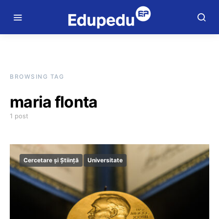
BROWSING TAG
maria flonta
1 post
Cercetare și Știință
Universitate