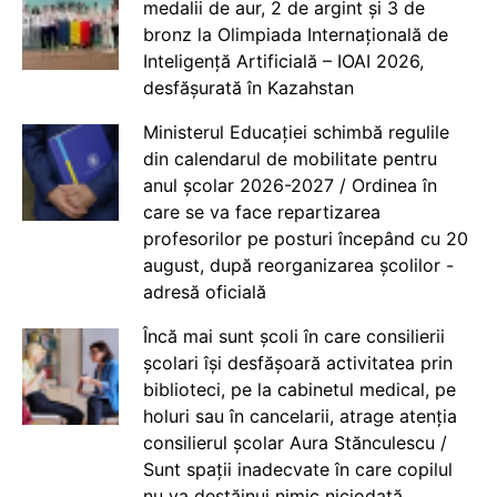
medalii de aur, 2 de argint și 3 de
bronz la Olimpiada Internațională de
Inteligență Artificială – IOAI 2026,
desfășurată în Kazahstan
Ministerul Educației schimbă regulile
din calendarul de mobilitate pentru
anul școlar 2026-2027 / Ordinea în
care se va face repartizarea
profesorilor pe posturi începând cu 20
august, după reorganizarea școlilor -
adresă oficială
Încă mai sunt școli în care consilierii
școlari își desfășoară activitatea prin
biblioteci, pe la cabinetul medical, pe
holuri sau în cancelarii, atrage atenția
consilierul școlar Aura Stănculescu /
Sunt spații inadecvate în care copilul
nu va destăinui nimic niciodată