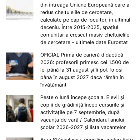
din întreaga Uniune Europeană care a
redus cheltuielile de cercetare,
calculate pe cap de locuitor, în ultimul
deceniu. Între 2015-2025, spațiul
comunitar a crescut masiv cheltuielile
de cercetare - ultimele date Eurostat
OFICIAL Prima de carieră didactică
2026: profesorii primesc cei 1.500 de
lei până la 31 august și îi pot folosi
până în august 2027 dacă rămân în
învățământ
Peste o lună începe școala. Elevii și
copiii de grădiniță încep cursurile și
activitățile pe 7 septembrie, după
vacanța de vară / Calendarul anului
școlar 2026-2027 și lista vacanțelor
Aura Stănculescu, consilier școlar: Este