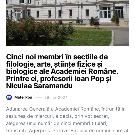
Cinci noi membri în secțiile de
filologie, arte, științe fizice și
biologice ale Academiei Române.
Printre ei, profesorii Ioan Pop și
Niculae Saramandu
29 mai 2024
Matei Pop
Adunarea Generală a Academiei Române, întrunită în
sesiunea de miercuri, a decis, prin vot secret,
alegerea unui număr de cinci membri titulari,
transmite Agerpres. Potrivit Biroului de comunicare al