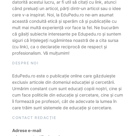
datorită acestui lucru, ar fi util să citați cu link, atunci
când preluați un articol, părți dintr-un articol sau o idee
care v-a inspirat. Noi, la EduPedu.ro ne-am asumat
această conduită etică și sperăm că și publicațiile cu
mult mai multă experiență vor face la fel. Ne bucurăm
că găsiți subiecte interesante pe Edupedu.ro și suntem
siguri că înțelegeți rugămintea noastră de a cita sursa
(cu link), ca o declarație reciprocă de respect și
profesionalism. Vă mulțumim!
DESPRE NOI
EduPedu.ro este o publicație online care găzduiește
exclusiv articole din domeniul educației și cercetării.
Urmărim constant cum sunt educați copiii noștri, cine și
cum face politicile din educație și cercetare, cine și cum
îi formează pe profesori, cât de adecvate la lumea în
care trăim sunt sistemele de educație și cercetare.
CONTACT REDACȚIE
Adrese e-mail