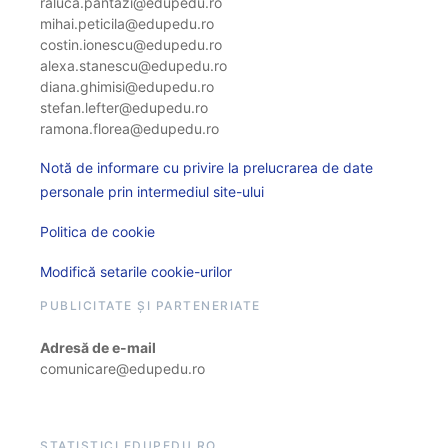
raluca.pantazi@edupedu.ro
mihai.peticila@edupedu.ro
costin.ionescu@edupedu.ro
alexa.stanescu@edupedu.ro
diana.ghimisi@edupedu.ro
stefan.lefter@edupedu.ro
ramona.florea@edupedu.ro
Notă de informare cu privire la prelucrarea de date
personale prin intermediul site-ului
Politica de cookie
Modifică setarile cookie-urilor
PUBLICITATE ȘI PARTENERIATE
Adresă de e-mail
comunicare@edupedu.ro
STATISTICI EDUPEDU.RO