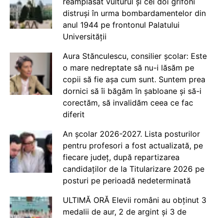
reamplasat vulturul și cei doi grifoni
distruși în urma bombardamentelor din
anul 1944 pe frontonul Palatului
Universității
Aura Stănculescu, consilier școlar: Este
o mare nedreptate să nu-i lăsăm pe
copii să fie așa cum sunt. Suntem prea
dornici să îi băgăm în șabloane și să-i
corectăm, să invalidăm ceea ce fac
diferit
An școlar 2026-2027. Lista posturilor
pentru profesori a fost actualizată, pe
fiecare județ, după repartizarea
candidaților de la Titularizare 2026 pe
posturi pe perioadă nedeterminată
ULTIMĂ ORĂ Elevii români au obținut 3
medalii de aur, 2 de argint și 3 de