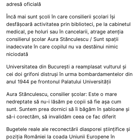
adresă oficială
Încă mai sunt școli în care consilierii școlari își
desfășoară activitatea prin biblioteci, pe la cabinetul
medical, pe holuri sau în cancelarii, atrage atenția
consilierul școlar Aura Stănculescu / Sunt spații
inadecvate în care copilul nu va destăinui nimic
niciodată
Universitatea din București a reamplasat vulturul și
cei doi grifoni distruși în urma bombardamentelor din
anul 1944 pe frontonul Palatului Universității
Aura Stănculescu, consilier școlar: Este o mare
nedreptate să nu-i lăsăm pe copii să fie așa cum
sunt. Suntem prea dornici să îi băgăm în șabloane și
să-i corectăm, să invalidăm ceea ce fac diferit
Bugetele reale ale reconectării diasporei științifice și
poziția României la coada Uniunii Europene în