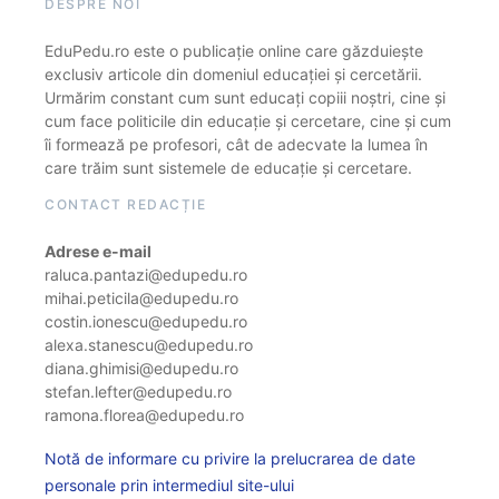
DESPRE NOI
EduPedu.ro este o publicație online care găzduiește
exclusiv articole din domeniul educației și cercetării.
Urmărim constant cum sunt educați copiii noștri, cine și
cum face politicile din educație și cercetare, cine și cum
îi formează pe profesori, cât de adecvate la lumea în
care trăim sunt sistemele de educație și cercetare.
CONTACT REDACȚIE
Adrese e-mail
raluca.pantazi@edupedu.ro
mihai.peticila@edupedu.ro
costin.ionescu@edupedu.ro
alexa.stanescu@edupedu.ro
diana.ghimisi@edupedu.ro
stefan.lefter@edupedu.ro
ramona.florea@edupedu.ro
Notă de informare cu privire la prelucrarea de date
personale prin intermediul site-ului