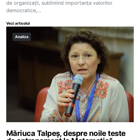
de organizații, subliniind importanța valorilor
democratice,…
Vezi articolul
Analize
Măriuca Talpeș, despre noile teste