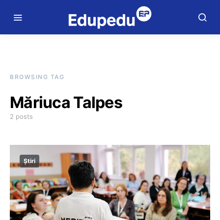
BROWSING TAG
Măriuca Talpes
2 posts
Știri