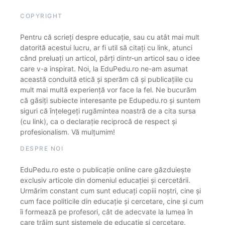
COPYRIGHT
Pentru că scrieți despre educație, sau cu atât mai mult
datorită acestui lucru, ar fi util să citați cu link, atunci
când preluați un articol, părți dintr-un articol sau o idee
care v-a inspirat. Noi, la EduPedu.ro ne-am asumat
această conduită etică și sperăm că și publicațiile cu
mult mai multă experiență vor face la fel. Ne bucurăm
că găsiți subiecte interesante pe Edupedu.ro și suntem
siguri că înțelegeți rugămintea noastră de a cita sursa
(cu link), ca o declarație reciprocă de respect și
profesionalism. Vă mulțumim!
DESPRE NOI
EduPedu.ro este o publicație online care găzduiește
exclusiv articole din domeniul educației și cercetării.
Urmărim constant cum sunt educați copiii noștri, cine și
cum face politicile din educație și cercetare, cine și cum
îi formează pe profesori, cât de adecvate la lumea în
care trăim sunt sistemele de educație și cercetare.