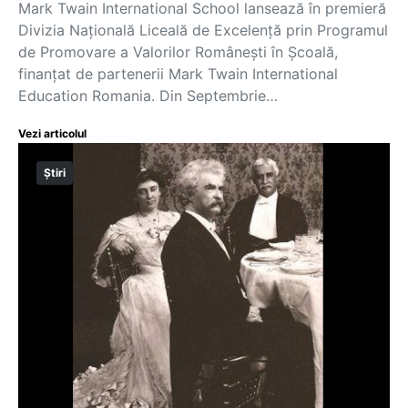
Mark Twain International School lansează în premieră
Divizia Națională Liceală de Excelență prin Programul
de Promovare a Valorilor Românești în Școală,
finanțat de partenerii Mark Twain International
Education Romania. Din Septembrie…
Vezi articolul
Știri