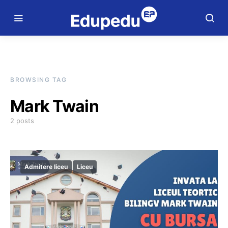
BROWSING TAG
Mark Twain
2 posts
Admitere liceu
Liceu