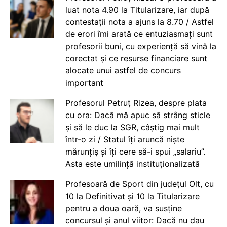
luat nota 4.90 la Titularizare, iar după
contestații nota a ajuns la 8.70 / Astfel
de erori îmi arată ce entuziasmați sunt
profesorii buni, cu experiență să vină la
corectat și ce resurse financiare sunt
alocate unui astfel de concurs
important
Profesorul Petruț Rizea, despre plata
cu ora: Dacă mă apuc să strâng sticle
și să le duc la SGR, câștig mai mult
într-o zi / Statul îți aruncă niște
mărunțiș și îți cere să-i spui „salariu”.
Asta este umilință instituționalizată
Profesoară de Sport din județul Olt, cu
10 la Definitivat și 10 la Titularizare
pentru a doua oară, va susține
concursul și anul viitor: Dacă nu dau