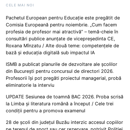
CELE MAI NOI
Pachetul European pentru Educație este pregătit de
Comisia Europeană pentru noiembrie. „Cum facem
profesia de profesor mai atractivă” – temă-cheie în
consultări publice anunțate de vicepreședinta CE,
Roxana Mînzatu / Alte două teme: competențele de
bază și educația digitală sub impactul IA
ISMB a publicat planurile de dezvoltare ale școlilor
din București pentru concursul de directori 2026.
Profesorii își pot pregăti proiectul managerial, probă
eliminatorie la interviu
UPDATE Sesiunea de toamnă BAC 2026. Proba scrisă
la Limba și literatura română a început / Cele trei
condiții pentru a promova examenul
28 de școli din județul Buzău interzic accesul copiilor
pe terenul de sport sau cer rezervare, potrivit Poliției