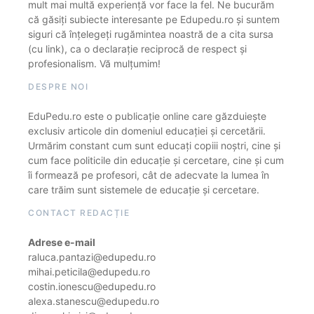
mult mai multă experiență vor face la fel. Ne bucurăm
că găsiți subiecte interesante pe Edupedu.ro și suntem
siguri că înțelegeți rugămintea noastră de a cita sursa
(cu link), ca o declarație reciprocă de respect și
profesionalism. Vă mulțumim!
DESPRE NOI
EduPedu.ro este o publicație online care găzduiește
exclusiv articole din domeniul educației și cercetării.
Urmărim constant cum sunt educați copiii noștri, cine și
cum face politicile din educație și cercetare, cine și cum
îi formează pe profesori, cât de adecvate la lumea în
care trăim sunt sistemele de educație și cercetare.
CONTACT REDACȚIE
Adrese e-mail
raluca.pantazi@edupedu.ro
mihai.peticila@edupedu.ro
costin.ionescu@edupedu.ro
alexa.stanescu@edupedu.ro