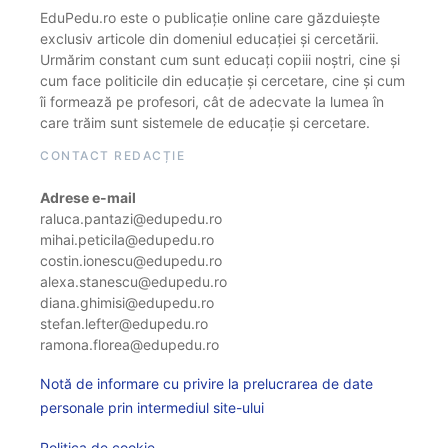
EduPedu.ro este o publicație online care găzduiește
exclusiv articole din domeniul educației și cercetării.
Urmărim constant cum sunt educați copiii noștri, cine și
cum face politicile din educație și cercetare, cine și cum
îi formează pe profesori, cât de adecvate la lumea în
care trăim sunt sistemele de educație și cercetare.
CONTACT REDACȚIE
Adrese e-mail
raluca.pantazi@edupedu.ro
mihai.peticila@edupedu.ro
costin.ionescu@edupedu.ro
alexa.stanescu@edupedu.ro
diana.ghimisi@edupedu.ro
stefan.lefter@edupedu.ro
ramona.florea@edupedu.ro
Notă de informare cu privire la prelucrarea de date
personale prin intermediul site-ului
Politica de cookie