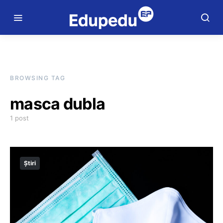
BROWSING TAG
masca dubla
1 post
Știri