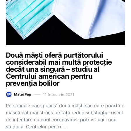
Două măști oferă purtătorului
considerabil mai multă protecție
decât una singură – studiu al
Centrului american pentru
prevenția bolilor
11 februarie 2021
Matei Pop
Persoanele care poartă două măști sau care poartă o
mască cât mai strâns pe față reduc substanțial riscul
de infectare cu noul coronavirus, potrivit unui nou
studiu al Centrelor pentru…