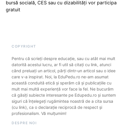
bursă socială, CES sau cu dizabilităţi vor participa
gratuit
COPYRIGHT
Pentru că scrieți despre educație, sau cu atât mai mult
datorită acestui lucru, ar fi util să citați cu link, atunci
când preluați un articol, părți dintr-un articol sau o idee
care v-a inspirat. Noi, la EduPedu.ro ne-am asumat
această conduită etică și sperăm că și publicațiile cu
mult mai multă experiență vor face la fel. Ne bucurăm
că găsiți subiecte interesante pe Edupedu.ro și suntem
siguri că înțelegeți rugămintea noastră de a cita sursa
(cu link), ca o declarație reciprocă de respect și
profesionalism. Vă mulțumim!
DESPRE NOI