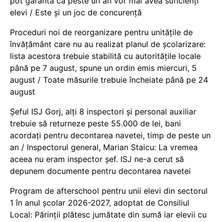
pot garanta că peste un an vor mai avea suficienți
elevi / Este și un joc de concurență
Proceduri noi de reorganizare pentru unitățile de
învățământ care nu au realizat planul de școlarizare:
lista acestora trebuie stabilită cu autoritățile locale
până pe 7 august, spune un ordin emis miercuri, 5
august / Toate măsurile trebuie încheiate până pe 24
august
Șeful ISJ Gorj, alți 8 inspectori și personal auxiliar
trebuie să returneze peste 55.000 de lei, bani
acordați pentru decontarea navetei, timp de peste un
an / Inspectorul general, Marian Staicu: La vremea
aceea nu eram inspector șef. ISJ ne-a cerut să
depunem documente pentru decontarea navetei
Program de afterschool pentru unii elevi din sectorul
1 în anul școlar 2026-2027, adoptat de Consiliul
Local: Părinții plătesc jumătate din sumă iar elevii cu