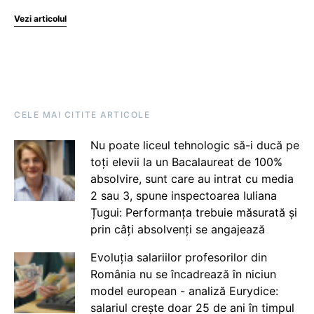
Vezi articolul
CELE MAI CITITE ARTICOLE
Nu poate liceul tehnologic să-i ducă pe
toți elevii la un Bacalaureat de 100%
absolvire, sunt care au intrat cu media
2 sau 3, spune inspectoarea Iuliana
Țugui: Performanța trebuie măsurată și
prin câți absolvenți se angajează
Evoluția salariilor profesorilor din
România nu se încadrează în niciun
model european - analiză Eurydice:
salariul crește doar 25 de ani în timpul