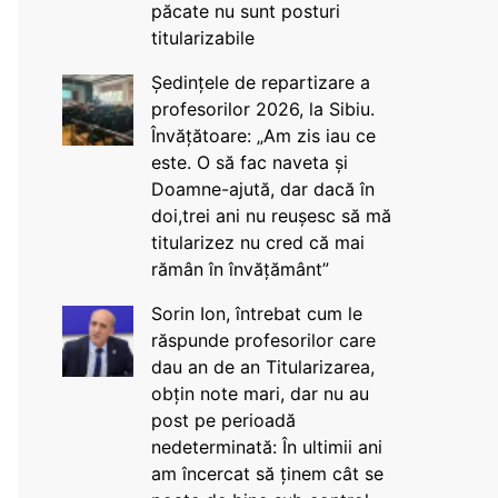
păcate nu sunt posturi
titularizabile
Ședințele de repartizare a
profesorilor 2026, la Sibiu.
Învățătoare: „Am zis iau ce
este. O să fac naveta și
Doamne-ajută, dar dacă în
doi,trei ani nu reușesc să mă
titularizez nu cred că mai
rămân în învățământ”
Sorin Ion, întrebat cum le
răspunde profesorilor care
dau an de an Titularizarea,
obțin note mari, dar nu au
post pe perioadă
nedeterminată: În ultimii ani
am încercat să ținem cât se