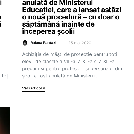
i
anulată de Ministerul
Educației, care a lansat astăzi
e
o nouă procedură – cu doar o
ă
săptămână înainte de
începerea școlii
25 mai 2020
Raluca Pantazi
Achiziția de măști de protecție pentru toți
elevii de clasele a VIII-a, a XII-a și a XIII-a,
precum și pentru profesorii și personalul din
 toți
școli a fost anulată de Ministerul…
Vezi articolul