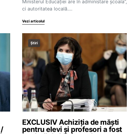
Ministerul Educației are în administare școala”,
ci autoritatea locală.…
Vezi articolul
Știri
EXCLUSIV Achiziția de măști
 /
pentru elevi și profesori a fost