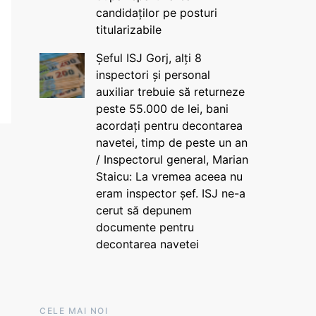
candidaților pe posturi
titularizabile
Șeful ISJ Gorj, alți 8
inspectori și personal
auxiliar trebuie să returneze
peste 55.000 de lei, bani
acordați pentru decontarea
navetei, timp de peste un an
/ Inspectorul general, Marian
Staicu: La vremea aceea nu
eram inspector șef. ISJ ne-a
cerut să depunem
documente pentru
decontarea navetei
CELE MAI NOI