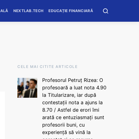
OALĂ
NEXTLAB.TECH
EDUCAȚIE FINANCIARĂ
CELE MAI CITITE ARTICOLE
Profesorul Petruț Rizea: O
profesoară a luat nota 4.90
la Titularizare, iar după
contestații nota a ajuns la
8.70 / Astfel de erori îmi
arată ce entuziasmați sunt
profesorii buni, cu
experiență să vină la