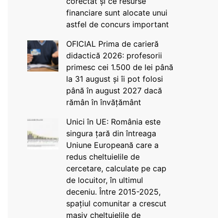
corectat și ce resurse
financiare sunt alocate unui
astfel de concurs important
OFICIAL Prima de carieră
didactică 2026: profesorii
primesc cei 1.500 de lei până
la 31 august și îi pot folosi
până în august 2027 dacă
rămân în învățământ
Unici în UE: România este
singura țară din întreaga
Uniune Europeană care a
redus cheltuielile de
cercetare, calculate pe cap
de locuitor, în ultimul
deceniu. Între 2015-2025,
spațiul comunitar a crescut
masiv cheltuielile de