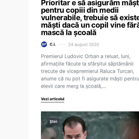
Prioritar e să asigurăm mășt
pentru copiii din medii
vulnerabile, trebuie să exist
măști dacă un copil vine făr
mască la școală
24 august 2020
C.I.
Premierul Ludovic Orban a reluat, luni,
afirmațiile făcute la sfârșitul săptămânii
trecute de vicepremierul Raluca Turcan,
anume că nu pot fi asigurate măști pentru
elevii care merg la școală,…
Vezi articolul
Știri