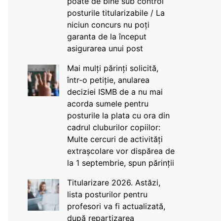
poate de bine sub control
posturile titularizabile / La
niciun concurs nu poți
garanta de la început
asigurarea unui post
Mai mulți părinți solicită,
într-o petiție, anularea
deciziei ISMB de a nu mai
acorda sumele pentru
posturile la plata cu ora din
cadrul cluburilor copiilor:
Multe cercuri de activități
extrașcolare vor dispărea de
la 1 septembrie, spun părinții
Titularizare 2026. Astăzi,
lista posturilor pentru
profesori va fi actualizată,
după repartizarea