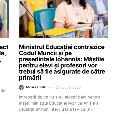
ect
Ministrul Educației contrazice
la,
Codul Muncii și pe
,
președintele Iohannis: Măștile
pentru elevi și profesori vor
trebui să fie asigurate de către
primării
27 august 2020
Mihai Peticilă
iei,
Întrebată de ce nu s-au alocat bani pentru
măști, ministrul Educației Monica Anisie a
declarat într-un interviu la B1TV că „nu