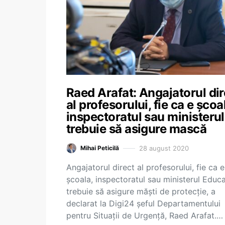
Raed Arafat: Angajatorul dir
al profesorului, fie ca e școa
inspectoratul sau ministerul
trebuie să asigure mască
28 august 2020
Mihai Peticilă
Angajatorul direct al profesorului, fie ca e
școala, inspectoratul sau ministerul Educaț
trebuie să asigure măști de protecție, a
declarat la Digi24 șeful Departamentului
pentru Situații de Urgență, Raed Arafat.…