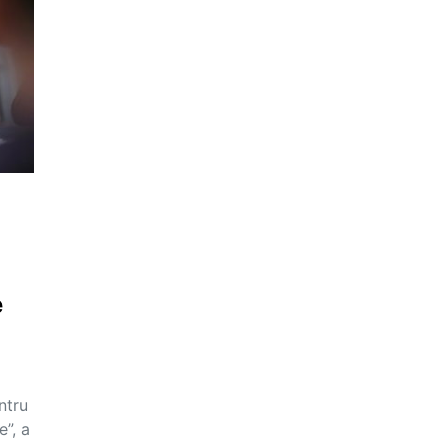
e
ntru
e”, a