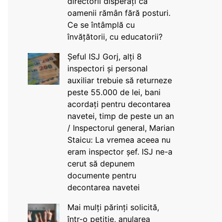
directorii disperați că
oamenii rămân fără posturi.
Ce se întâmplă cu
învățătorii, cu educatorii?
Șeful ISJ Gorj, alți 8
inspectori și personal
auxiliar trebuie să returneze
peste 55.000 de lei, bani
acordați pentru decontarea
navetei, timp de peste un an
/ Inspectorul general, Marian
Staicu: La vremea aceea nu
eram inspector șef. ISJ ne-a
cerut să depunem
documente pentru
decontarea navetei
Mai mulți părinți solicită,
într-o petiție, anularea