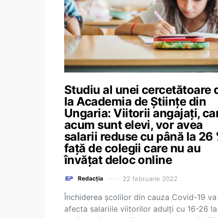
Studiu al unei cercetătoare 
la Academia de Științe din
Ungaria: Viitorii angajați, ca
acum sunt elevi, vor avea
salarii reduse cu până la 26
față de colegii care nu au
învățat deloc online
22 februarie 2022
Redacția
Închiderea școlilor din cauza Covid-19 va
afecta salariile viitorilor adulți cu 16-26 la