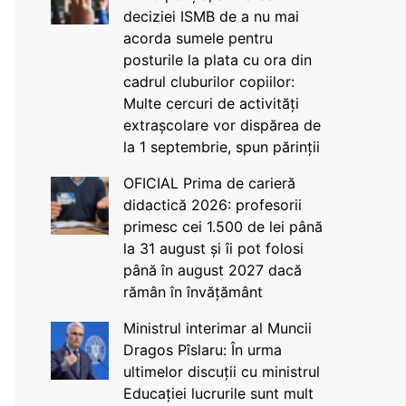
deciziei ISMB de a nu mai
acorda sumele pentru
posturile la plata cu ora din
cadrul cluburilor copiilor:
Multe cercuri de activități
extrașcolare vor dispărea de
la 1 septembrie, spun părinții
OFICIAL Prima de carieră
didactică 2026: profesorii
primesc cei 1.500 de lei până
la 31 august și îi pot folosi
până în august 2027 dacă
rămân în învățământ
Ministrul interimar al Muncii
Dragos Pîslaru: În urma
ultimelor discuții cu ministrul
Educației lucrurile sunt mult