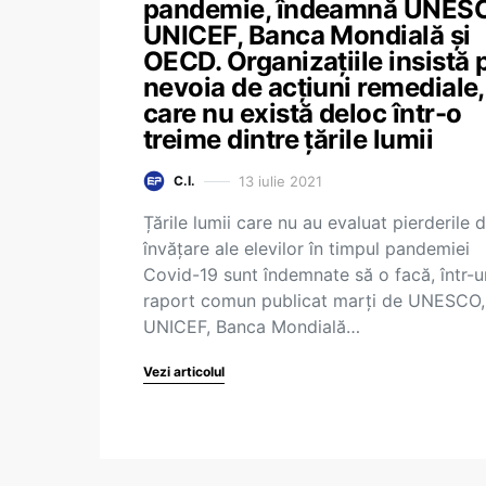
pandemie, îndeamnă UNES
UNICEF, Banca Mondială și
OECD. Organizațiile insistă 
nevoia de acțiuni remediale,
care nu există deloc într-o
treime dintre țările lumii
13 iulie 2021
C.I.
Țările lumii care nu au evaluat pierderile 
învățare ale elevilor în timpul pandemiei
Covid-19 sunt îndemnate să o facă, într-u
raport comun publicat marți de UNESCO,
UNICEF, Banca Mondială…
Vezi articolul