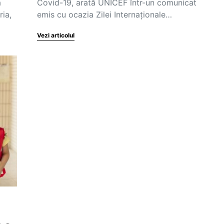
a
Covid-19, arată UNICEF într-un comunicat
ia,
emis cu ocazia Zilei Internaționale…
Vezi articolul