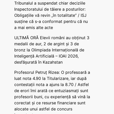
Tribunalul a suspendat chiar deciziile
Inspectoratului de tăiere a posturilor:
Obligațiile vă revin „în totalitate” / ISJ
susține că s-a conformat pentru că nu
a mai emis alte acte
ULTIMĂ ORĂ Elevii români au obținut 3
medalii de aur, 2 de argint și 3 de
bronz la Olimpiada Internațională de
Inteligență Artificială – IOAI 2026,
desfășurată în Kazahstan
Profesorul Petruț Rizea: O profesoară a
luat nota 4.90 la Titularizare, iar după
contestații nota a ajuns la 8.70 / Astfel
de erori îmi arată ce entuziasmați sunt
profesorii buni, cu experiență să vină la
corectat și ce resurse financiare sunt
alocate unui astfel de concurs