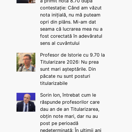
a primit nota 8.70 după
contestație: Când am văzut
nota inițială, nu mă puteam
opri din plâns. Mi-am dat
seama că lucrarea mea nu a
fost corectată în adevăratul
sens al cuvântului
Profesor de Istorie cu 9.70 la
Titularizare 2026: Nu prea
sunt mari așteptările. Din
păcate nu sunt posturi
titularizabile
Sorin Ion, întrebat cum le
răspunde profesorilor care
dau an de an Titularizarea,
obțin note mari, dar nu au
post pe perioadă
nedeterminată: În ultimii ani