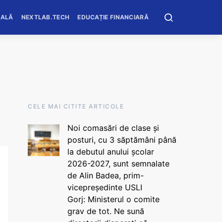
OALĂ
NEXTLAB.TECH
EDUCAȚIE FINANCIARĂ
CELE MAI CITITE ARTICOLE
Noi comasări de clase și
posturi, cu 3 săptămâni până
la debutul anului școlar
2026-2027, sunt semnalate
de Alin Badea, prim-
vicepreședinte USLI
Gorj: Ministerul o comite
grav de tot. Ne sună