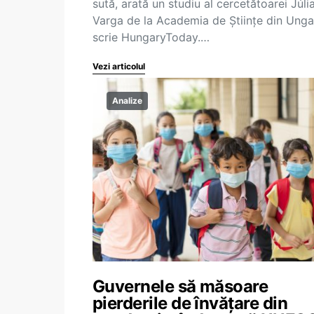
sută, arată un studiu al cercetătoarei Júli
Varga de la Academia de Științe din Ungar
scrie HungaryToday.…
Vezi articolul
Analize
Guvernele să măsoare
pierderile de învățare din