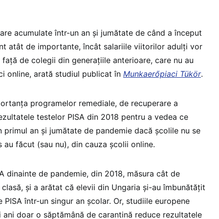
ățare acumulate într-un an și jumătate de când a început
atât de importante, încât salariile viitorilor adulți vor
 față de colegii din generațiile anterioare, care nu au
ci online, arată studiul publicat în
Munkaerőpiaci Tükör
.
portanța programelor remediale, de recuperare a
ezultatele testelor PISA din 2018 pentru a vedea ce
 in primul an și jumătate de pandemie dacă școlile nu se
 au făcut (sau nu), din cauza școlii online.
A dinainte de pandemie, din 2018, măsura cât de
 clasă, și a arătat că elevii din Ungaria și-au îmbunătățit
e PISA într-un singur an școlar. Or, studiile europene
oi ani doar o săptămână de carantină reduce rezultatele