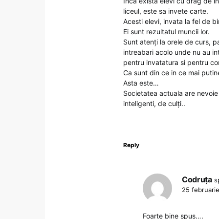
Inca exista elevi cu drag de i
liceul, este sa invete carte.
Acesti elevi, invata la fel de bi
Ei sunt rezultatul muncii lor.
Sunt atenți la orele de curs, pa
intreabari acolo unde nu au int
pentru invatatura si pentru co
Ca sunt din ce in ce mai putin
Asta este…
Societatea actuala are nevoie 
inteligenti, de culți..
Reply
Codruța
s
25 februari
Foarte bine spus….