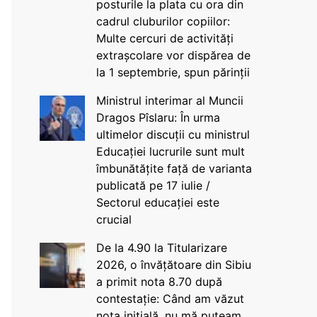
posturile la plata cu ora din
cadrul cluburilor copiilor:
Multe cercuri de activități
extrașcolare vor dispărea de
la 1 septembrie, spun părinții
Ministrul interimar al Muncii
Dragos Pîslaru: În urma
ultimelor discuții cu ministrul
Educației lucrurile sunt mult
îmbunătățite față de varianta
publicată pe 17 iulie /
Sectorul educației este
crucial
De la 4.90 la Titularizare
2026, o învățătoare din Sibiu
a primit nota 8.70 după
contestație: Când am văzut
nota inițială, nu mă puteam