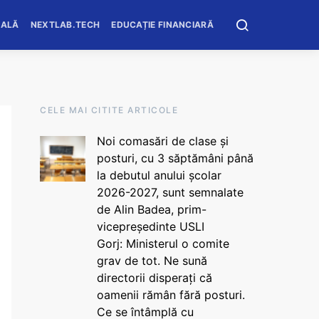
OALĂ
NEXTLAB.TECH
EDUCAȚIE FINANCIARĂ
CELE MAI CITITE ARTICOLE
Noi comasări de clase și
posturi, cu 3 săptămâni până
la debutul anului școlar
2026-2027, sunt semnalate
de Alin Badea, prim-
vicepreședinte USLI
Gorj: Ministerul o comite
grav de tot. Ne sună
directorii disperați că
oamenii rămân fără posturi.
Ce se întâmplă cu