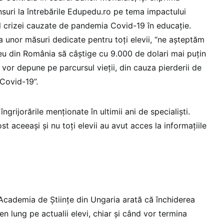
unsuri la întrebările Edupedu.ro pe tema impactului
l crizei cauzate de pandemia Covid-19 în educație.
 unor măsuri dedicate pentru toți elevii, “ne așteptăm
ceu din România să câștige cu 9.000 de dolari mai puțin
vor depune pe parcursul vieții, din cauza pierderii de
 Covid-19”.
ngrijorările menționate în ultimii ani de specialiști.
st aceeași și nu toți elevii au avut acces la informațiile
 Academia de Științe din Ungaria arată că închiderea
en lung pe actualii elevi, chiar și când vor termina