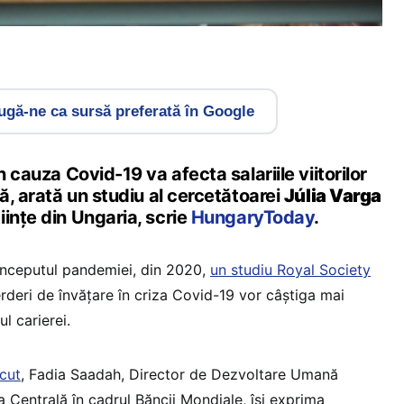
gă-ne ca sursă preferată în Google
n cauza Covid-19 va afecta salariile viitorilor
tă, arată un studiu al cercetătoarei
Júlia Varga
ințe din Ungaria, scrie
HungaryToday
.
a începutul pandemiei, din 2020,
un studiu Royal Society
erderi de învățare în criza Covid-19 vor câștiga mai
l carierei.
cut
, Fadia Saadah, Director de Dezvoltare Umană
a Centrală în cadrul Băncii Mondiale, își exprima