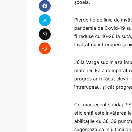
școala.
Pierderile pe linie de înv
pandemia de Covid-19 sunt 
fi reduse cu 16-26 la sută,
învățat cu întreruperi și ni
Júlia Varga subliniază im
materiei. Ea a comparat r
progres ar fi făcut elevii
întrerupeau, și cât progres
Cel mai recent sondaj PIS
eficientă este învățarea la
abilitățile cu 38-39 punct
sugerează că în ultimii d