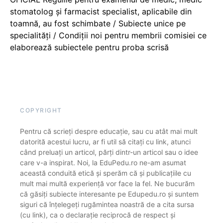
stomatolog și farmacist specialist, aplicabile din
toamnă, au fost schimbate / Subiecte unice pe
specialități / Condiții noi pentru membrii comisiei ce
elaborează subiectele pentru proba scrisă
COPYRIGHT
Pentru că scrieți despre educație, sau cu atât mai mult
datorită acestui lucru, ar fi util să citați cu link, atunci
când preluați un articol, părți dintr-un articol sau o idee
care v-a inspirat. Noi, la EduPedu.ro ne-am asumat
această conduită etică și sperăm că și publicațiile cu
mult mai multă experiență vor face la fel. Ne bucurăm
că găsiți subiecte interesante pe Edupedu.ro și suntem
siguri că înțelegeți rugămintea noastră de a cita sursa
(cu link), ca o declarație reciprocă de respect și