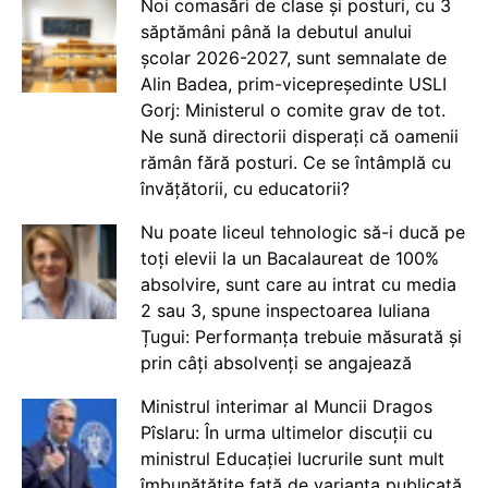
Noi comasări de clase și posturi, cu 3
săptămâni până la debutul anului
școlar 2026-2027, sunt semnalate de
Alin Badea, prim-vicepreședinte USLI
Gorj: Ministerul o comite grav de tot.
Ne sună directorii disperați că oamenii
rămân fără posturi. Ce se întâmplă cu
învățătorii, cu educatorii?
Nu poate liceul tehnologic să-i ducă pe
toți elevii la un Bacalaureat de 100%
absolvire, sunt care au intrat cu media
2 sau 3, spune inspectoarea Iuliana
Țugui: Performanța trebuie măsurată și
prin câți absolvenți se angajează
Ministrul interimar al Muncii Dragos
Pîslaru: În urma ultimelor discuții cu
ministrul Educației lucrurile sunt mult
îmbunătățite față de varianta publicată