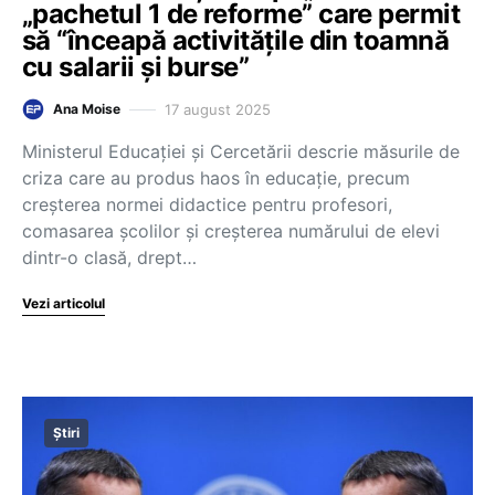
„pachetul 1 de reforme” care permit
să “înceapă activitățile din toamnă
cu salarii și burse”
17 august 2025
Ana Moise
Ministerul Educației și Cercetării descrie măsurile de
criza care au produs haos în educație, precum
creșterea normei didactice pentru profesori,
comasarea școlilor și creșterea numărului de elevi
dintr-o clasă, drept…
Vezi articolul
Știri