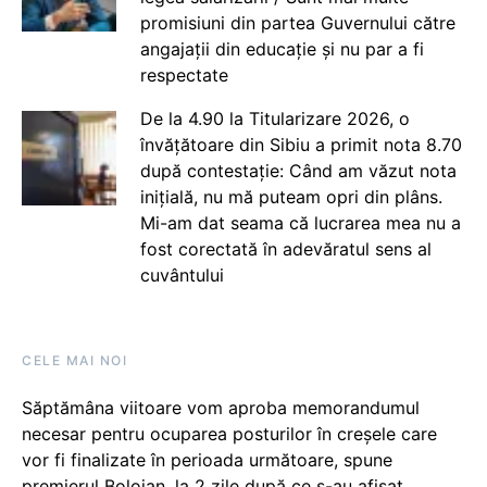
promisiuni din partea Guvernului către
angajații din educație și nu par a fi
respectate
De la 4.90 la Titularizare 2026, o
învățătoare din Sibiu a primit nota 8.70
după contestație: Când am văzut nota
inițială, nu mă puteam opri din plâns.
Mi-am dat seama că lucrarea mea nu a
fost corectată în adevăratul sens al
cuvântului
CELE MAI NOI
Săptămâna viitoare vom aproba memorandumul
necesar pentru ocuparea posturilor în creșele care
vor fi finalizate în perioada următoare, spune
premierul Bolojan, la 2 zile după ce s-au afișat