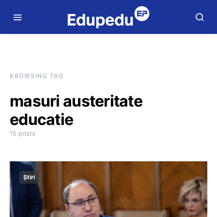
BROWSING TAG
masuri austeritate
educatie
15 posts
Știri