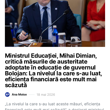
Ministrul Educației, Mihai Dimian,
critică măsurile de austeritate
adoptate în educație de guvernul
Bolojan: La nivelul la care s-au luat,
eficiența financiară este mult mai
scăzută
18 mai 2026
Ana Moise
„La nivelul la care s-au luat aceste măsuri, eficiența
financiară este mult mai scăzută”, a declarat ministrul