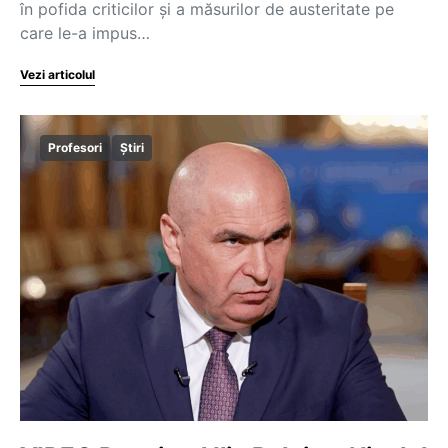
în pofida criticilor și a măsurilor de austeritate pe
care le-a impus…
Vezi articolul
Profesori
Știri