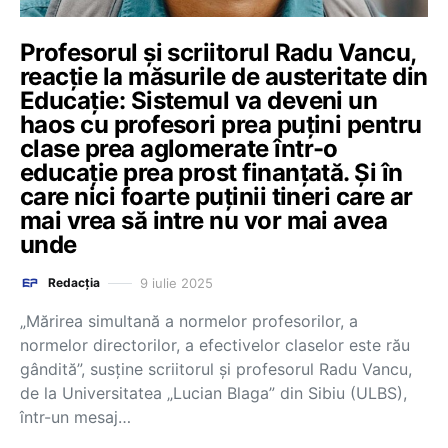
Profesorul și scriitorul Radu Vancu,
reacție la măsurile de austeritate din
Educație: Sistemul va deveni un
haos cu profesori prea puțini pentru
clase prea aglomerate într-o
educație prea prost finanțată. Și în
care nici foarte puținii tineri care ar
mai vrea să intre nu vor mai avea
unde
9 iulie 2025
Redacția
„Mărirea simultană a normelor profesorilor, a
normelor directorilor, a efectivelor claselor este rău
gândită”, susține scriitorul și profesorul Radu Vancu,
de la Universitatea „Lucian Blaga” din Sibiu (ULBS),
într-un mesaj…