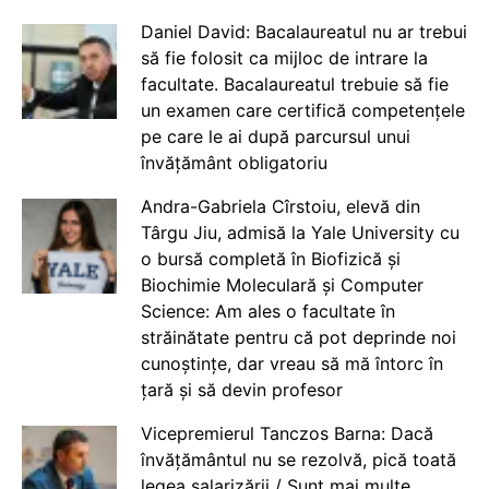
Daniel David: Bacalaureatul nu ar trebui
să fie folosit ca mijloc de intrare la
facultate. Bacalaureatul trebuie să fie
un examen care certifică competențele
pe care le ai după parcursul unui
învățământ obligatoriu
Andra-Gabriela Cîrstoiu, elevă din
Târgu Jiu, admisă la Yale University cu
o bursă completă în Biofizică și
Biochimie Moleculară și Computer
Science: Am ales o facultate în
străinătate pentru că pot deprinde noi
cunoștințe, dar vreau să mă întorc în
țară și să devin profesor
Vicepremierul Tanczos Barna: Dacă
învățământul nu se rezolvă, pică toată
legea salarizării / Sunt mai multe