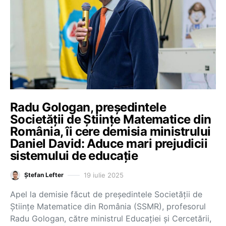
Radu Gologan, președintele
Societății de Științe Matematice din
România, îi cere demisia ministrului
Daniel David: Aduce mari prejudicii
sistemului de educație
19 iulie 2025
Ștefan Lefter
Apel la demisie făcut de președintele Societății de
Științe Matematice din România (SSMR), profesorul
Radu Gologan, către ministrul Educației și Cercetării,