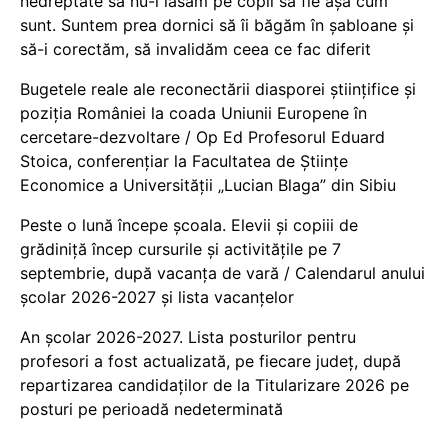
nedreptate să nu-i lăsăm pe copii să fie așa cum
sunt. Suntem prea dornici să îi băgăm în șabloane și
să-i corectăm, să invalidăm ceea ce fac diferit
Bugetele reale ale reconectării diasporei științifice și
poziția României la coada Uniunii Europene în
cercetare-dezvoltare / Op Ed Profesorul Eduard
Stoica, conferențiar la Facultatea de Științe
Economice a Universității „Lucian Blaga” din Sibiu
Peste o lună începe școala. Elevii și copiii de
grădiniță încep cursurile și activitățile pe 7
septembrie, după vacanța de vară / Calendarul anului
școlar 2026-2027 și lista vacanțelor
An școlar 2026-2027. Lista posturilor pentru
profesori a fost actualizată, pe fiecare județ, după
repartizarea candidaților de la Titularizare 2026 pe
posturi pe perioadă nedeterminată