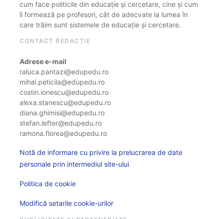
cum face politicile din educație și cercetare, cine și cum
îi formează pe profesori, cât de adecvate la lumea în
care trăim sunt sistemele de educație și cercetare.
CONTACT REDACȚIE
Adrese e-mail
raluca.pantazi@edupedu.ro
mihai.peticila@edupedu.ro
costin.ionescu@edupedu.ro
alexa.stanescu@edupedu.ro
diana.ghimisi@edupedu.ro
stefan.lefter@edupedu.ro
ramona.florea@edupedu.ro
Notă de informare cu privire la prelucrarea de date
personale prin intermediul site-ului
Politica de cookie
Modifică setarile cookie-urilor