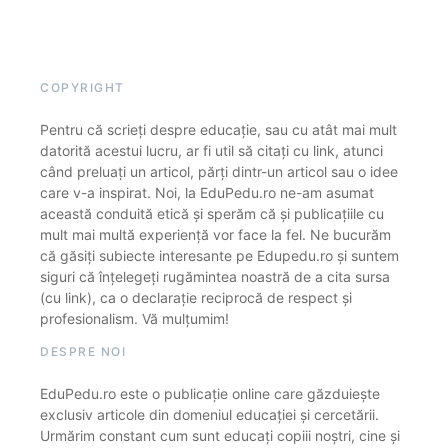
COPYRIGHT
Pentru că scrieți despre educație, sau cu atât mai mult
datorită acestui lucru, ar fi util să citați cu link, atunci
când preluați un articol, părți dintr-un articol sau o idee
care v-a inspirat. Noi, la EduPedu.ro ne-am asumat
această conduită etică și sperăm că și publicațiile cu
mult mai multă experiență vor face la fel. Ne bucurăm
că găsiți subiecte interesante pe Edupedu.ro și suntem
siguri că înțelegeți rugămintea noastră de a cita sursa
(cu link), ca o declarație reciprocă de respect și
profesionalism. Vă mulțumim!
DESPRE NOI
EduPedu.ro este o publicație online care găzduiește
exclusiv articole din domeniul educației și cercetării.
Urmărim constant cum sunt educați copiii noștri, cine și