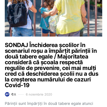
SONDAJ Închiderea școlilor în
scenariul roșu a împărțit părinții în
două tabere egale / Majoritatea
consideră că școala respectă
regulile de prevenire, cei mai mulți
cred că deschiderea școlii nu a dus
la creșterea numărului de cazuri
Covid-19
6 noiembrie 2020
C.I.
Părinții sunt împărțiți în două tabere egale atunci