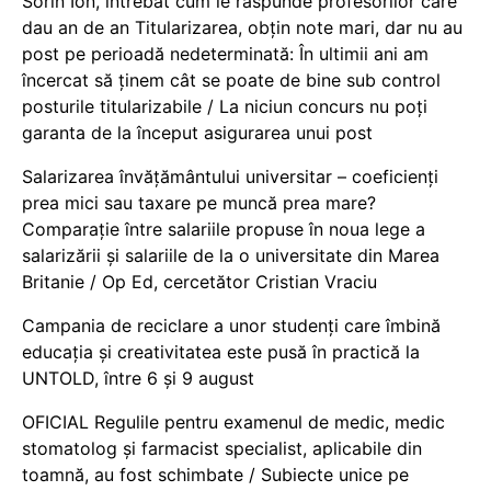
Sorin Ion, întrebat cum le răspunde profesorilor care
dau an de an Titularizarea, obțin note mari, dar nu au
post pe perioadă nedeterminată: În ultimii ani am
încercat să ținem cât se poate de bine sub control
posturile titularizabile / La niciun concurs nu poți
garanta de la început asigurarea unui post
Salarizarea învățământului universitar – coeficienți
prea mici sau taxare pe muncă prea mare?
Comparație între salariile propuse în noua lege a
salarizării și salariile de la o universitate din Marea
Britanie / Op Ed, cercetător Cristian Vraciu
Campania de reciclare a unor studenți care îmbină
educația și creativitatea este pusă în practică la
UNTOLD, între 6 și 9 august
OFICIAL Regulile pentru examenul de medic, medic
stomatolog și farmacist specialist, aplicabile din
toamnă, au fost schimbate / Subiecte unice pe