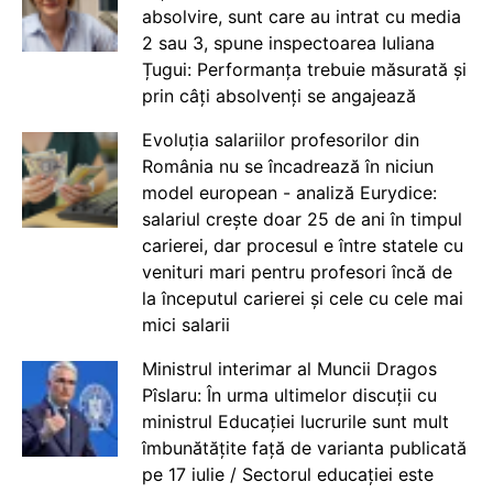
absolvire, sunt care au intrat cu media
2 sau 3, spune inspectoarea Iuliana
Țugui: Performanța trebuie măsurată și
prin câți absolvenți se angajează
Evoluția salariilor profesorilor din
România nu se încadrează în niciun
model european - analiză Eurydice:
salariul crește doar 25 de ani în timpul
carierei, dar procesul e între statele cu
venituri mari pentru profesori încă de
la începutul carierei și cele cu cele mai
mici salarii
Ministrul interimar al Muncii Dragos
Pîslaru: În urma ultimelor discuții cu
ministrul Educației lucrurile sunt mult
îmbunătățite față de varianta publicată
pe 17 iulie / Sectorul educației este