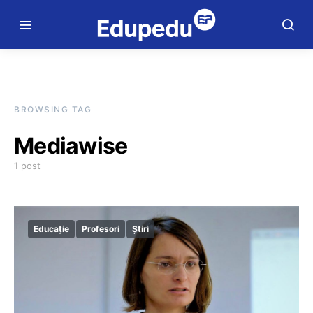
BROWSING TAG
Mediawise
1 post
Educație
Profesori
Știri