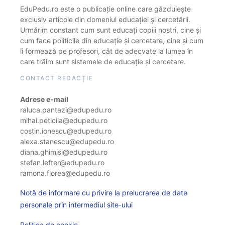
EduPedu.ro este o publicație online care găzduiește
exclusiv articole din domeniul educației și cercetării.
Urmărim constant cum sunt educați copiii noștri, cine și
cum face politicile din educație și cercetare, cine și cum
îi formează pe profesori, cât de adecvate la lumea în
care trăim sunt sistemele de educație și cercetare.
CONTACT REDACȚIE
Adrese e-mail
raluca.pantazi@edupedu.ro
mihai.peticila@edupedu.ro
costin.ionescu@edupedu.ro
alexa.stanescu@edupedu.ro
diana.ghimisi@edupedu.ro
stefan.lefter@edupedu.ro
ramona.florea@edupedu.ro
Notă de informare cu privire la prelucrarea de date
personale prin intermediul site-ului
Politica de cookie