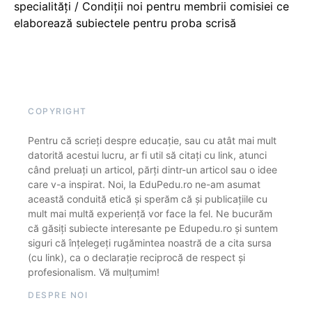
specialități / Condiții noi pentru membrii comisiei ce
elaborează subiectele pentru proba scrisă
COPYRIGHT
Pentru că scrieți despre educație, sau cu atât mai mult
datorită acestui lucru, ar fi util să citați cu link, atunci
când preluați un articol, părți dintr-un articol sau o idee
care v-a inspirat. Noi, la EduPedu.ro ne-am asumat
această conduită etică și sperăm că și publicațiile cu
mult mai multă experiență vor face la fel. Ne bucurăm
că găsiți subiecte interesante pe Edupedu.ro și suntem
siguri că înțelegeți rugămintea noastră de a cita sursa
(cu link), ca o declarație reciprocă de respect și
profesionalism. Vă mulțumim!
DESPRE NOI