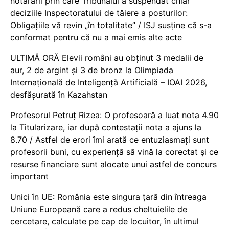
hotărârii prin care Tribunalul a suspendat chiar
deciziile Inspectoratului de tăiere a posturilor:
Obligațiile vă revin „în totalitate” / ISJ susține că s-a
conformat pentru că nu a mai emis alte acte
ULTIMĂ ORĂ Elevii români au obținut 3 medalii de
aur, 2 de argint și 3 de bronz la Olimpiada
Internațională de Inteligență Artificială – IOAI 2026,
desfășurată în Kazahstan
Profesorul Petruț Rizea: O profesoară a luat nota 4.90
la Titularizare, iar după contestații nota a ajuns la
8.70 / Astfel de erori îmi arată ce entuziasmați sunt
profesorii buni, cu experiență să vină la corectat și ce
resurse financiare sunt alocate unui astfel de concurs
important
Unici în UE: România este singura țară din întreaga
Uniune Europeană care a redus cheltuielile de
cercetare, calculate pe cap de locuitor, în ultimul