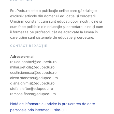
EduPedu.ro este o publicație online care găzduiește
exclusiv articole din domeniul educației și cercetării.
Urmărim constant cum sunt educați copiii noștri, cine și
cum face politicile din educație și cercetare, cine și cum
îi formează pe profesori, cât de adecvate la lumea în
care trăim sunt sistemele de educație și cercetare.
CONTACT REDACȚIE
Adrese e-mail
raluca.pantazi@edupedu.ro
mihai.peticila@edupedu.ro
costin.ionescu@edupedu.ro
alexa.stanescu@edupedu.ro
diana.ghimisi@edupedu.ro
stefan.lefter@edupedu.ro
ramona.florea@edupedu.ro
Notă de informare cu privire la prelucrarea de date
personale prin intermediul site-ului