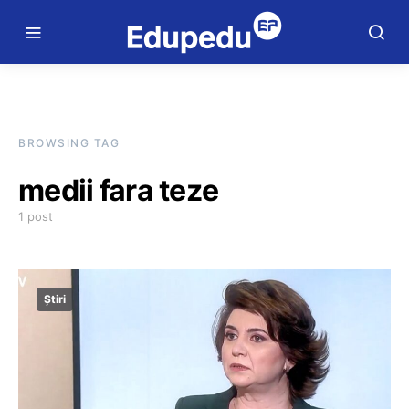
BROWSING TAG
medii fara teze
1 post
Știri