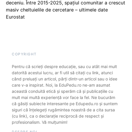
deceniu. Între 2015-2025, spațiul comunitar a crescut
masiv cheltuielile de cercetare – ultimele date
Eurostat
COPYRIGHT
Pentru că scrieți despre educație, sau cu atât mai mult
datorită acestui lucru, ar fi util să citați cu link, atunci
când preluați un articol, părți dintr-un articol sau o idee
care v-a inspirat. Noi, la EduPedu.ro ne-am asumat
această conduită etică și sperăm că și publicațiile cu
mult mai multă experiență vor face la fel. Ne bucurăm
că găsiți subiecte interesante pe Edupedu.ro și suntem
siguri că înțelegeți rugămintea noastră de a cita sursa
(cu link), ca o declarație reciprocă de respect și
profesionalism. Vă mulțumim!
DESPRE NOI