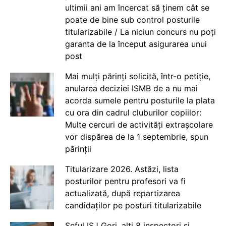
ultimii ani am încercat să ținem cât se
poate de bine sub control posturile
titularizabile / La niciun concurs nu poți
garanta de la început asigurarea unui
post
Mai mulți părinți solicită, într-o petiție,
anularea deciziei ISMB de a nu mai
acorda sumele pentru posturile la plata
cu ora din cadrul cluburilor copiilor:
Multe cercuri de activități extrașcolare
vor dispărea de la 1 septembrie, spun
părinții
Titularizare 2026. Astăzi, lista
posturilor pentru profesori va fi
actualizată, după repartizarea
candidaților pe posturi titularizabile
Șeful ISJ Gorj, alți 8 inspectori și