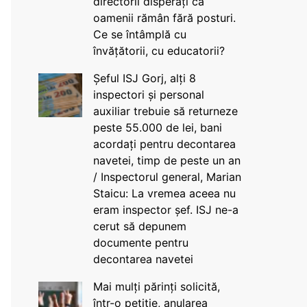
directorii disperați că
oamenii rămân fără posturi.
Ce se întâmplă cu
învățătorii, cu educatorii?
Șeful ISJ Gorj, alți 8
inspectori și personal
auxiliar trebuie să returneze
peste 55.000 de lei, bani
acordați pentru decontarea
navetei, timp de peste un an
/ Inspectorul general, Marian
Staicu: La vremea aceea nu
eram inspector șef. ISJ ne-a
cerut să depunem
documente pentru
decontarea navetei
Mai mulți părinți solicită,
într-o petiție, anularea