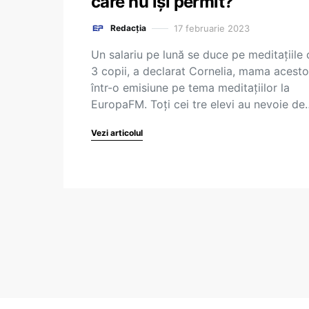
care nu își permit?
17 februarie 2023
Redacția
Un salariu pe lună se duce pe meditațiile 
3 copii, a declarat Cornelia, mama acesto
într-o emisiune pe tema meditațiilor la
EuropaFM. Toți cei tre elevi au nevoie de
Vezi articolul