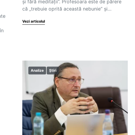
şi fără meditaţii”. Profesoara este de părere
că „trebuie oprită această nebunie” și…
ate
Vezi articolul
în
Analize
Știri