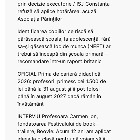
prin decizie executorie / ISJ Constanța
refuză să aplice hotărârea, acuză
Asociația Părinților
Identificarea copiilor ce riscă să
părăsească școala, la adolescență, fără
să-și găsească loc de muncă (NEET) ar
trebui să înceapă din școala primară –
recomandare într-un raport britanic
OFICIAL Prima de carieră didactică
2026: profesorii primesc cei 1.500 de
lei până la 31 august și îi pot folosi
până în august 2027 dacă rămân în
învățământ
INTERVIU Profesoara Carmen Ion,
fondatoarea Festivalului de book-
trailere, Boovie: Acum 12 ani am aplicat
ideea la o clasă pentru că voiam să îi