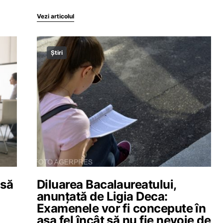
Vezi articolul
Știri
 să
Diluarea Bacalaureatului,
anunțată de Ligia Deca:
Examenele vor fi concepute în
așa fel încât să nu fie nevoie de