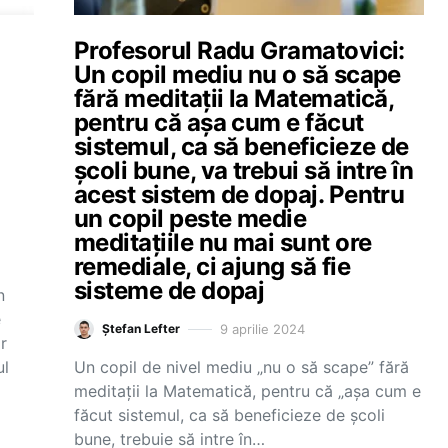
Profesorul Radu Gramatovici:
Un copil mediu nu o să scape
fără meditații la Matematică,
pentru că așa cum e făcut
sistemul, ca să beneficieze de
școli bune, va trebui să intre în
acest sistem de dopaj. Pentru
un copil peste medie
meditațiile nu mai sunt ore
remediale, ci ajung să fie
sisteme de dopaj
n
e
9 aprilie 2024
Ștefan Lefter
r
ul
Un copil de nivel mediu „nu o să scape” fără
meditații la Matematică, pentru că „așa cum e
făcut sistemul, ca să beneficieze de școli
bune, trebuie să intre în…