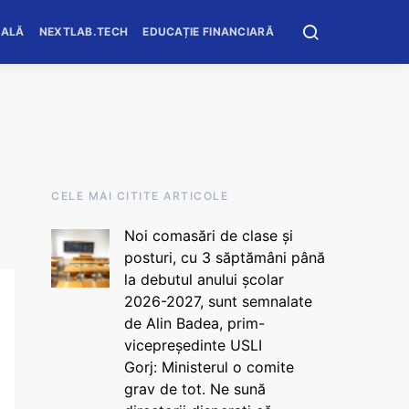
OALĂ
NEXTLAB.TECH
EDUCAȚIE FINANCIARĂ
CELE MAI CITITE ARTICOLE
Noi comasări de clase și
posturi, cu 3 săptămâni până
la debutul anului școlar
2026-2027, sunt semnalate
de Alin Badea, prim-
vicepreședinte USLI
Gorj: Ministerul o comite
grav de tot. Ne sună