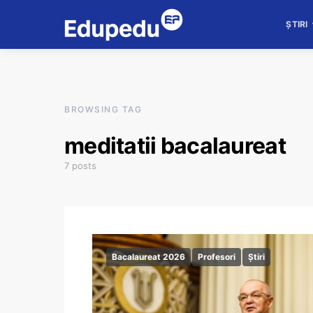
ȘTIRI
BROWSING TAG
meditatii bacalaureat
7 posts
Bacalaureat 2026
Profesori
Știri