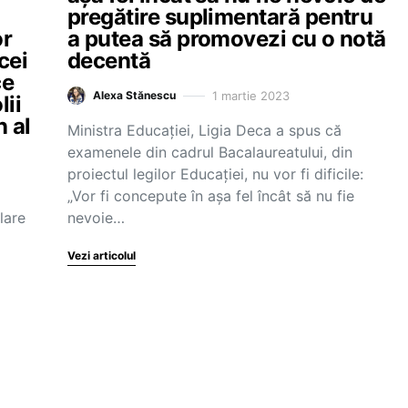
pregătire suplimentară pentru
or
a putea să promovezi cu o notă
cei
decentă
ce
1 martie 2023
Alexa Stănescu
lii
n al
Ministra Educației, Ligia Deca a spus că
examenele din cadrul Bacalaureatului, din
proiectul legilor Educației, nu vor fi dificile:
„Vor fi concepute în așa fel încât să nu fie
lare
nevoie…
Vezi articolul