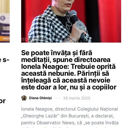
Se poate învăța și fără
 s-
meditații, spune directoarea
Ionela Neagoe: Trebuie oprită
această nebunie. Părinții să
înțeleagă că această nevoie
este doar a lor, nu și a copiilor
26 martie 2025
Diana Ghimiși
or
Ionela Neagoe, directorul Colegiului Național
„Gheorghe Lazăr” din București, a declarat,
pentru Observator News, că „se poate învăţa