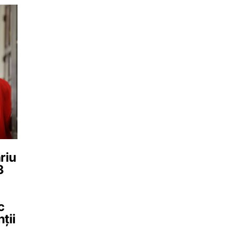
riu
3
c
nții