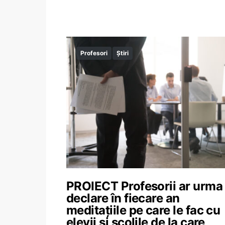
Profesori
Știri
PROIECT Profesorii ar urma
declare în fiecare an
meditațiile pe care le fac cu
elevii și școlile de la care