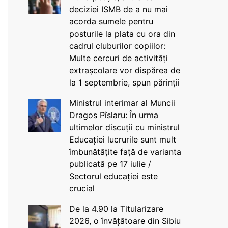
deciziei ISMB de a nu mai
acorda sumele pentru
posturile la plata cu ora din
cadrul cluburilor copiilor:
Multe cercuri de activități
extrașcolare vor dispărea de
la 1 septembrie, spun părinții
Ministrul interimar al Muncii
Dragos Pîslaru: În urma
ultimelor discuții cu ministrul
Educației lucrurile sunt mult
îmbunătățite față de varianta
publicată pe 17 iulie /
Sectorul educației este
crucial
De la 4.90 la Titularizare
2026, o învățătoare din Sibiu