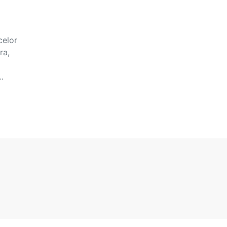
celor
ra,
…