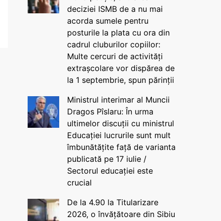
deciziei ISMB de a nu mai
acorda sumele pentru
posturile la plata cu ora din
cadrul cluburilor copiilor:
Multe cercuri de activități
extrașcolare vor dispărea de
la 1 septembrie, spun părinții
Ministrul interimar al Muncii
Dragos Pîslaru: În urma
ultimelor discuții cu ministrul
Educației lucrurile sunt mult
îmbunătățite față de varianta
publicată pe 17 iulie /
Sectorul educației este
crucial
De la 4.90 la Titularizare
2026, o învățătoare din Sibiu