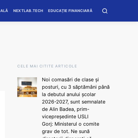
OALĂ
NEXTLAB.TECH
EDUCAȚIE FINANCIARĂ
CELE MAI CITITE ARTICOLE
Noi comasări de clase și
posturi, cu 3 săptămâni până
la debutul anului școlar
2026-2027, sunt semnalate
de Alin Badea, prim-
vicepreședinte USLI
Gorj: Ministerul o comite
grav de tot. Ne sună