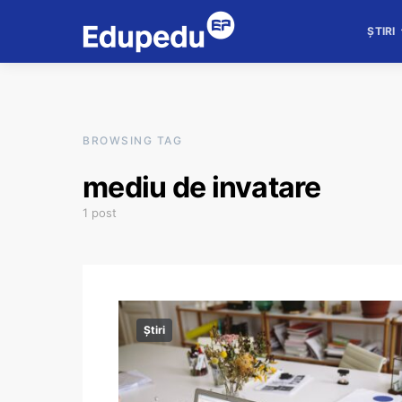
ȘTIRI
BROWSING TAG
mediu de invatare
1 post
Știri