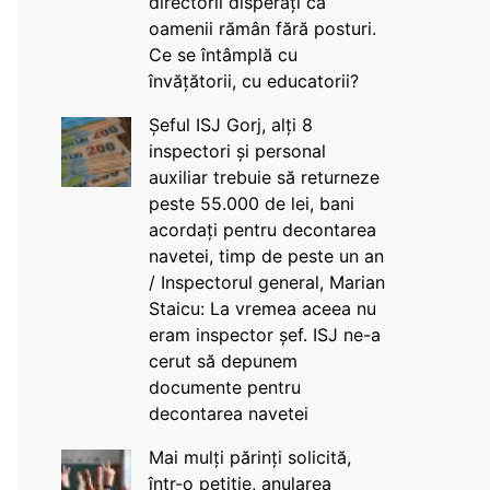
directorii disperați că
oamenii rămân fără posturi.
Ce se întâmplă cu
învățătorii, cu educatorii?
Șeful ISJ Gorj, alți 8
inspectori și personal
auxiliar trebuie să returneze
peste 55.000 de lei, bani
acordați pentru decontarea
navetei, timp de peste un an
/ Inspectorul general, Marian
Staicu: La vremea aceea nu
eram inspector șef. ISJ ne-a
cerut să depunem
documente pentru
decontarea navetei
Mai mulți părinți solicită,
într-o petiție, anularea