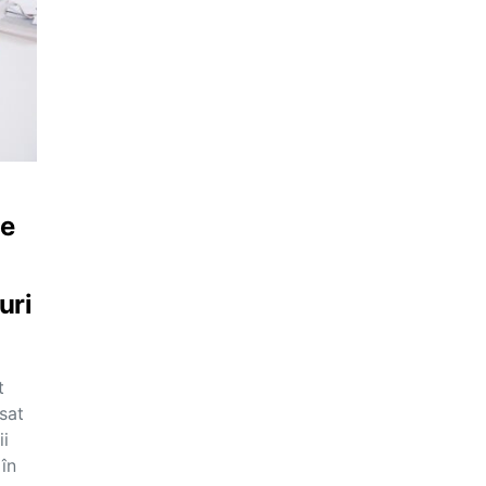
de
uri
t
nsat
ii
în