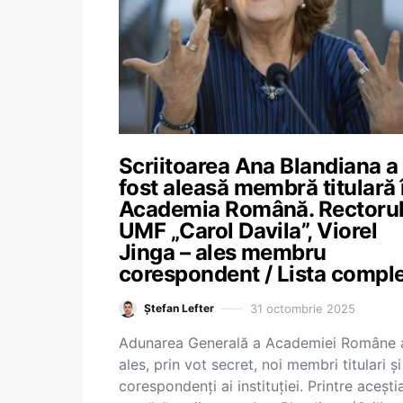
Scriitoarea Ana Blandiana a
fost aleasă membră titulară 
Academia Română. Rectoru
UMF „Carol Davila”, Viorel
Jinga – ales membru
corespondent / Lista compl
31 octombrie 2025
Ștefan Lefter
Adunarea Generală a Academiei Române 
ales, prin vot secret, noi membri titulari și
corespondenți ai instituției. Printre acești