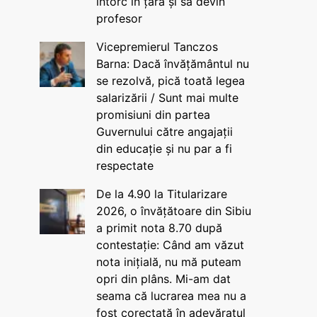
întorc în țară și să devin
profesor
Vicepremierul Tanczos
Barna: Dacă învățământul nu
se rezolvă, pică toată legea
salarizării / Sunt mai multe
promisiuni din partea
Guvernului către angajații
din educație și nu par a fi
respectate
De la 4.90 la Titularizare
2026, o învățătoare din Sibiu
a primit nota 8.70 după
contestație: Când am văzut
nota inițială, nu mă puteam
opri din plâns. Mi-am dat
seama că lucrarea mea nu a
fost corectată în adevăratul