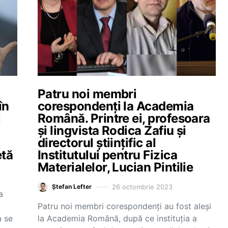
Patru noi membri
în
corespondenți la Academia
l
Română. Printre ei, profesoara
și lingvista Rodica Zafiu și
directorul științific al
etă
Institutului pentru Fizica
Materialelor, Lucian Pintilie
26 octombrie 2023
Ștefan Lefter
a
Patru noi membri corespondenți au fost aleși
a se
la Academia Română, după ce instituția a