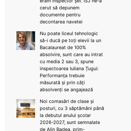
eram inspector șef. ISJ ne-a
cerut să depunem
documente pentru
decontarea navetei
Nu poate liceul tehnologic
să-i ducă pe toți elevii la un
Bacalaureat de 100%
absolvire, sunt care au intrat
cu media 2 sau 3, spune
inspectoarea Iuliana Țugui:
Performanța trebuie
măsurată și prin câți
absolvenți se angajează
Noi comasări de clase și
posturi, cu 3 săptămâni până
la debutul anului școlar
2026-2027, sunt semnalate
de Alin Badea, prim-