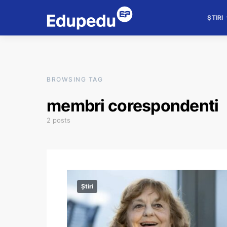
ȘTIRI
BROWSING TAG
membri corespondenti
2 posts
Știri