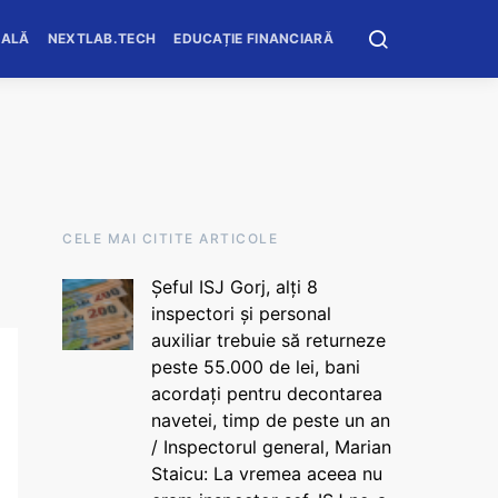
OALĂ
NEXTLAB.TECH
EDUCAȚIE FINANCIARĂ
CELE MAI CITITE ARTICOLE
Șeful ISJ Gorj, alți 8
inspectori și personal
auxiliar trebuie să returneze
peste 55.000 de lei, bani
acordați pentru decontarea
navetei, timp de peste un an
/ Inspectorul general, Marian
Staicu: La vremea aceea nu