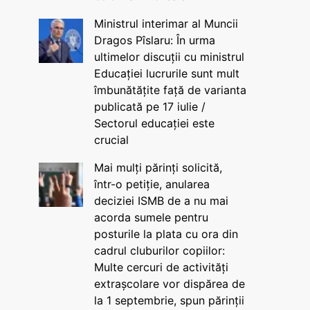
Ministrul interimar al Muncii
Dragos Pîslaru: În urma
ultimelor discuții cu ministrul
Educației lucrurile sunt mult
îmbunătățite față de varianta
publicată pe 17 iulie /
Sectorul educației este
crucial
Mai mulți părinți solicită,
într-o petiție, anularea
deciziei ISMB de a nu mai
acorda sumele pentru
posturile la plata cu ora din
cadrul cluburilor copiilor:
Multe cercuri de activități
extrașcolare vor dispărea de
la 1 septembrie, spun părinții