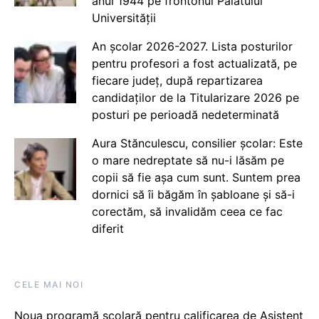
anul 1944 pe frontonul Palatului
Universității
An școlar 2026-2027. Lista posturilor
pentru profesori a fost actualizată, pe
fiecare județ, după repartizarea
candidaților de la Titularizare 2026 pe
posturi pe perioadă nedeterminată
Aura Stănculescu, consilier școlar: Este
o mare nedreptate să nu-i lăsăm pe
copii să fie așa cum sunt. Suntem prea
dornici să îi băgăm în șabloane și să-i
corectăm, să invalidăm ceea ce fac
diferit
CELE MAI NOI
Noua programă școlară pentru calificarea de Asistent