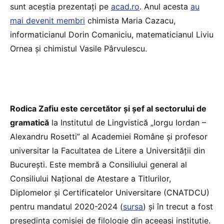
sunt aceștia prezentați pe
acad.ro
. Anul acesta
au
mai devenit membri
chimista Maria Cazacu,
informaticianul Dorin Comaniciu, matematicianul Liviu
Ornea și chimistul Vasile Pârvulescu.
Rodica Zafiu este cercetător și șef al sectorului de
gramatică
la Institutul de Lingvistică „Iorgu Iordan –
Alexandru Rosetti” al Academiei Române și profesor
universitar la Facultatea de Litere a Universității din
București. Este membră a Consiliului general al
Consiliului Național de Atestare a Titlurilor,
Diplomelor și Certificatelor Universitare (CNATDCU)
pentru mandatul 2020-2024 (
sursa
) și în trecut a fost
președinta comisiei de filologie din aceeași instituție.