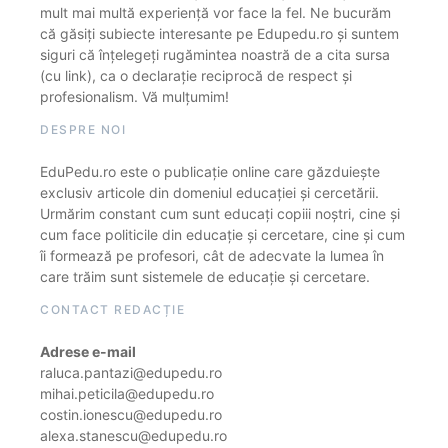
mult mai multă experiență vor face la fel. Ne bucurăm
că găsiți subiecte interesante pe Edupedu.ro și suntem
siguri că înțelegeți rugămintea noastră de a cita sursa
(cu link), ca o declarație reciprocă de respect și
profesionalism. Vă mulțumim!
DESPRE NOI
EduPedu.ro este o publicație online care găzduiește
exclusiv articole din domeniul educației și cercetării.
Urmărim constant cum sunt educați copiii noștri, cine și
cum face politicile din educație și cercetare, cine și cum
îi formează pe profesori, cât de adecvate la lumea în
care trăim sunt sistemele de educație și cercetare.
CONTACT REDACȚIE
Adrese e-mail
raluca.pantazi@edupedu.ro
mihai.peticila@edupedu.ro
costin.ionescu@edupedu.ro
alexa.stanescu@edupedu.ro