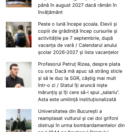
până în august 2027 dacă rămân în
învățământ
Peste o lună începe școala. Elevii și
copiii de grădiniță încep cursurile și
activitățile pe 7 septembrie, după
vacanța de vară / Calendarul anului
școlar 2026-2027 și lista vacanțelor
Profesorul Petruț Rizea, despre plata
cu ora: Dacă mă apuc să strâng sticle
și să le duc la SGR, câștig mai mult
într-o zi / Statul îți aruncă niște
mărunțiș și îți cere să-i spui „salariu”.
Asta este umilință instituționalizată
Universitatea din București a
reamplasat vulturul și cei doi grifoni
distruși în urma bombardamentelor din