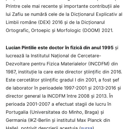
Printre cele mai recente și importante contribuții ale
lui Zafiu se numără cele de la Dicționarul Explicativ al
Limbii române (DEX) 2016 și de la Dicționarul
Ortografic, Ortoepic și Morfologic (DOOM) 2021.
Lucian Pintilie este doctor în fizică din anul 1995
și
lucrează la Institutul Național de Cercetare-
Dezvoltare pentru Fizica Materialelor (INCDFM) din
1987, instituție la care este director științific din 2016.
Este cercetător științific gradul I din 2001, a fost șef
de laborator în perioadele 1997-2001 și 2013-2016 și
director general la INCDFM între 2008 și 2013. În
perioada 2001-2007 a efectuat stagii de lucru în
Portugalia (Universitatea do Minho, Braga) și
Germania (IKZ-Berlin și institutul Max Planck din
Halle), potrivit descrierii acestuia (
sursa
).