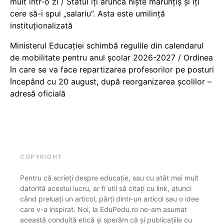
mult într-o zi / Statul îți aruncă niște mărunțiș și îți
cere să-i spui „salariu”. Asta este umilință
instituționalizată
Ministerul Educației schimbă regulile din calendarul
de mobilitate pentru anul școlar 2026-2027 / Ordinea
în care se va face repartizarea profesorilor pe posturi
începând cu 20 august, după reorganizarea școlilor –
adresă oficială
COPYRIGHT
Pentru că scrieți despre educație, sau cu atât mai mult
datorită acestui lucru, ar fi util să citați cu link, atunci
când preluați un articol, părți dintr-un articol sau o idee
care v-a inspirat. Noi, la EduPedu.ro ne-am asumat
această conduită etică și sperăm că și publicațiile cu