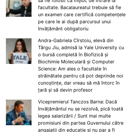
să fie folosit ca mijloc de intrare la
facultate. Bacalaureatul trebuie să fie
un examen care certifică competențele
pe care le ai după parcursul unui
învățământ obligatoriu
Andra-Gabriela Cîrstoiu, elevă din
Târgu Jiu, admisă la Yale University cu
o bursă completă în Biofizică și
Biochimie Moleculară și Computer
Science: Am ales o facultate în
străinătate pentru că pot deprinde noi
cunoștințe, dar vreau să mă întorc în
țară și să devin profesor
Vicepremierul Tanczos Barna: Dacă
învățământul nu se rezolvă, pică toată
legea salarizării / Sunt mai multe
promisiuni din partea Guvernului către
angajații din educație și nu par a fi