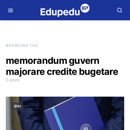
BROWSING TAG
memorandum guvern
majorare credite bugetare
2 posts
Știri