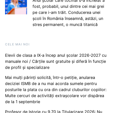
Anul școlar care tocmai s-a încheiat a
fost, probabil, unul dintre cei mai grei
pe care i-am trăit. Conducerea unei
școli în România înseamnă, astăzi, un
stres permanent, o muncă titanică
CELE MAI NOI
Elevii de clasa a IX-a încep anul școlar 2026-2027 cu
manuale noi / Cărțile sunt gratuite și diferă în funcție
de profil și specializare
Mai mulți părinți solicită, într-o petiție, anularea
deciziei ISMB de a nu mai acorda sumele pentru
posturile la plata cu ora din cadrul cluburilor copiilor:
Multe cercuri de activități extrașcolare vor dispărea
de la 1 septembrie
Profesor de Istorie cu 9.70 la Titularizare 2026: Nu