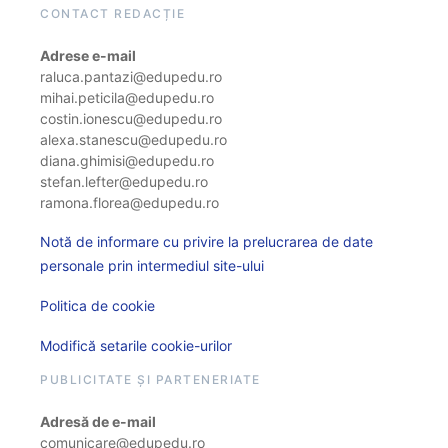
CONTACT REDACȚIE
Adrese e-mail
raluca.pantazi@edupedu.ro
mihai.peticila@edupedu.ro
costin.ionescu@edupedu.ro
alexa.stanescu@edupedu.ro
diana.ghimisi@edupedu.ro
stefan.lefter@edupedu.ro
ramona.florea@edupedu.ro
Notă de informare cu privire la prelucrarea de date
personale prin intermediul site-ului
Politica de cookie
Modifică setarile cookie-urilor
PUBLICITATE ȘI PARTENERIATE
Adresă de e-mail
comunicare@edupedu.ro