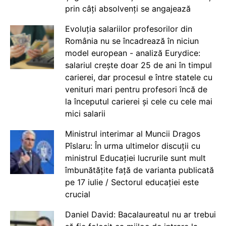
prin câți absolvenți se angajează
Evoluția salariilor profesorilor din
România nu se încadrează în niciun
model european - analiză Eurydice:
salariul crește doar 25 de ani în timpul
carierei, dar procesul e între statele cu
venituri mari pentru profesori încă de
la începutul carierei și cele cu cele mai
mici salarii
Ministrul interimar al Muncii Dragos
Pîslaru: În urma ultimelor discuții cu
ministrul Educației lucrurile sunt mult
îmbunătățite față de varianta publicată
pe 17 iulie / Sectorul educației este
crucial
Daniel David: Bacalaureatul nu ar trebui