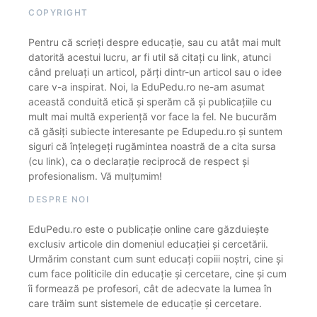
COPYRIGHT
Pentru că scrieți despre educație, sau cu atât mai mult
datorită acestui lucru, ar fi util să citați cu link, atunci
când preluați un articol, părți dintr-un articol sau o idee
care v-a inspirat. Noi, la EduPedu.ro ne-am asumat
această conduită etică și sperăm că și publicațiile cu
mult mai multă experiență vor face la fel. Ne bucurăm
că găsiți subiecte interesante pe Edupedu.ro și suntem
siguri că înțelegeți rugămintea noastră de a cita sursa
(cu link), ca o declarație reciprocă de respect și
profesionalism. Vă mulțumim!
DESPRE NOI
EduPedu.ro este o publicație online care găzduiește
exclusiv articole din domeniul educației și cercetării.
Urmărim constant cum sunt educați copiii noștri, cine și
cum face politicile din educație și cercetare, cine și cum
îi formează pe profesori, cât de adecvate la lumea în
care trăim sunt sistemele de educație și cercetare.