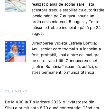
realizat planul de școlarizare: lista
acestora trebuie stabilită cu autoritățile
locale până pe 7 august, spune un
ordin emis miercuri, 5 august / Toate
măsurile trebuie încheiate până pe 24
august
Directoarea Violeta Estrella Bontilă:
Anul școlar care tocmai s-a încheiat a
fost, probabil, unul dintre cei mai grei
pe care i-am trăit. Conducerea unei
școli în România înseamnă, astăzi, un
stres permanent, o muncă titanică
CELE MAI NOI
De la 4.90 la Titularizare 2026, o învățătoare din
Sibiu a primit nota 8.70 după contestație: Când am