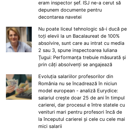
eram inspector șef. ISJ ne-a cerut să
depunem documente pentru
decontarea navetei
Nu poate liceul tehnologic să-i ducă pe
toți elevii la un Bacalaureat de 100%
absolvire, sunt care au intrat cu media
2 sau 3, spune inspectoarea Iuliana
Țugui: Performanța trebuie măsurată și
prin câți absolvenți se angajează
Evoluția salariilor profesorilor din
România nu se încadrează în niciun
model european - analiză Eurydice:
salariul crește doar 25 de ani în timpul
carierei, dar procesul e între statele cu
venituri mari pentru profesori încă de
la începutul carierei și cele cu cele mai
mici salarii