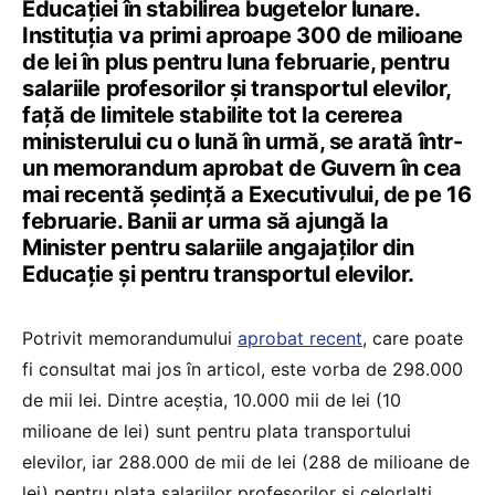
Educației în stabilirea bugetelor lunare.
Instituția va primi aproape 300 de milioane
de lei în plus pentru luna februarie, pentru
salariile profesorilor și transportul elevilor,
față de limitele stabilite tot la cererea
ministerului cu o lună în urmă, se arată într-
un memorandum aprobat de Guvern în cea
mai recentă ședință a Executivului, de pe 16
februarie. Banii ar urma să ajungă la
Minister pentru salariile angajaților din
Educație și pentru transportul elevilor.
Potrivit memorandumului
aprobat recent
, care poate
fi consultat mai jos în articol, este vorba de 298.000
de mii lei. Dintre aceștia, 10.000 mii de lei (10
milioane de lei) sunt pentru plata transportului
elevilor, iar 288.000 de mii de lei (288 de milioane de
lei) pentru plata salariilor profesorilor și celorlalți