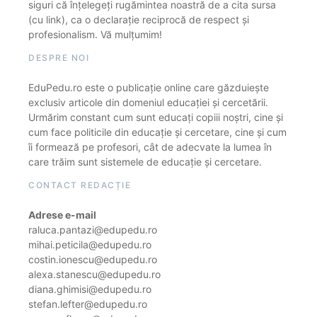
siguri că înțelegeți rugămintea noastră de a cita sursa
(cu link), ca o declarație reciprocă de respect și
profesionalism. Vă mulțumim!
DESPRE NOI
EduPedu.ro este o publicație online care găzduiește
exclusiv articole din domeniul educației și cercetării.
Urmărim constant cum sunt educați copiii noștri, cine și
cum face politicile din educație și cercetare, cine și cum
îi formează pe profesori, cât de adecvate la lumea în
care trăim sunt sistemele de educație și cercetare.
CONTACT REDACȚIE
Adrese e-mail
raluca.pantazi@edupedu.ro
mihai.peticila@edupedu.ro
costin.ionescu@edupedu.ro
alexa.stanescu@edupedu.ro
diana.ghimisi@edupedu.ro
stefan.lefter@edupedu.ro