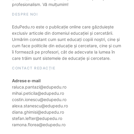
profesionalism. Vă mulțumim!
DESPRE NOI
EduPedu.ro este o publicație online care găzduiește
exclusiv articole din domeniul educației și cercetării.
Urmărim constant cum sunt educați copiii noștri, cine și
cum face politicile din educație și cercetare, cine și cum
îi formează pe profesori, cât de adecvate la lumea în
care trăim sunt sistemele de educație și cercetare.
CONTACT REDACȚIE
Adrese e-mail
raluca.pantazi@edupedu.ro
mihai.peticila@edupedu.ro
costin.ionescu@edupedu.ro
alexa.stanescu@edupedu.ro
diana.ghimisi@edupedu.ro
stefan.lefter@edupedu.ro
ramona.florea@edupedu.ro