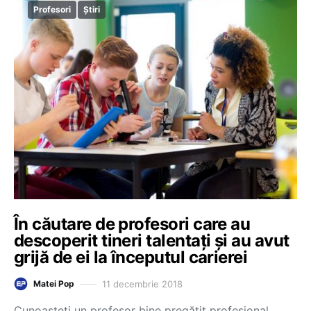
Profesori
Știri
În căutare de profesori care au
descoperit tineri talentați și au avut
grijă de ei la începutul carierei
11 decembrie 2018
Matei Pop
Cunoașteți un profesor bine pregătit profesional,