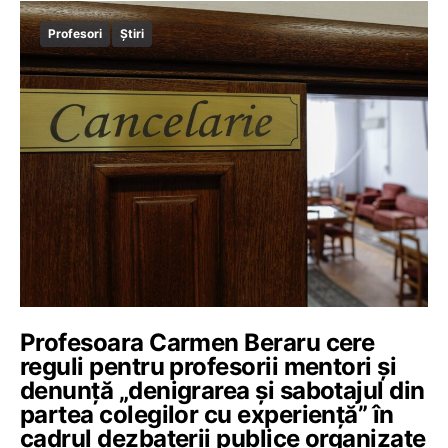
Profesori
Știri
Profesoara Carmen Beraru cere
reguli pentru profesorii mentori și
denunță „denigrarea și sabotajul din
partea colegilor cu experiență” în
cadrul dezbaterii publice organizate