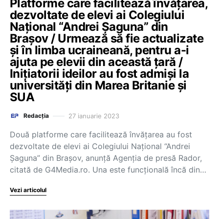
Platforme care facilitează învățarea,
dezvoltate de elevi ai Colegiului
Național “Andrei Șaguna” din
Brașov / Urmează să fie actualizate
și în limba ucraineană, pentru a-i
ajuta pe elevii din această țară /
Inițiatorii ideilor au fost admiși la
universități din Marea Britanie și
SUA
27 ianuarie 2023
Redacția
Două platforme care facilitează învățarea au fost
dezvoltate de elevi ai Colegiului Național “Andrei
Șaguna” din Brașov, anunță Agenția de presă Rador,
citată de G4Media.ro. Una este funcțională încă din…
Vezi articolul