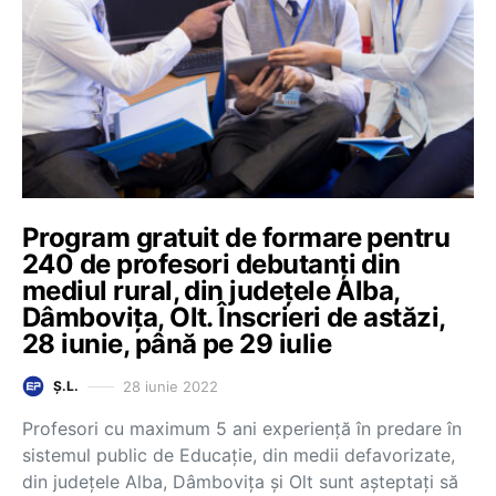
Program gratuit de formare pentru
240 de profesori debutanți din
mediul rural, din județele Alba,
Dâmbovița, Olt. Înscrieri de astăzi,
28 iunie, până pe 29 iulie
28 iunie 2022
Ș.L.
Profesori cu maximum 5 ani experiență în predare în
sistemul public de Educație, din medii defavorizate,
din județele Alba, Dâmbovița și Olt sunt așteptați să