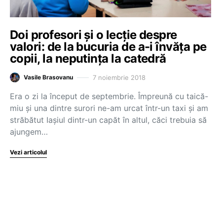
Doi profesori și o lecție despre
valori: de la bucuria de a-i învăța pe
copii, la neputința la catedră
7 noiembrie 2018
Vasile Brasovanu
Era o zi la început de septembrie. Împreună cu taică-
miu și una dintre surori ne-am urcat într-un taxi și am
străbătut Iașiul dintr-un capăt în altul, căci trebuia să
ajungem…
Vezi articolul