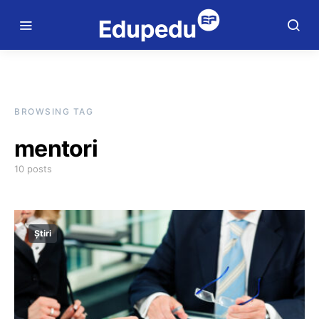
BROWSING TAG
mentori
10 posts
Știri