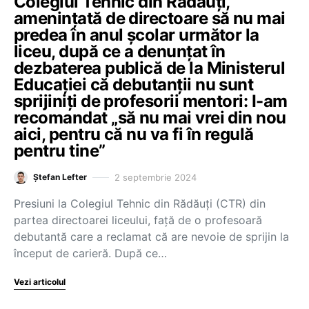
Colegiul Tehnic din Rădăuți,
amenințată de directoare să nu mai
predea în anul școlar următor la
liceu, după ce a denunțat în
dezbaterea publică de la Ministerul
Educației că debutanții nu sunt
sprijiniți de profesorii mentori: I-am
recomandat „să nu mai vrei din nou
aici, pentru că nu va fi în regulă
pentru tine”
2 septembrie 2024
Ștefan Lefter
Presiuni la Colegiul Tehnic din Rădăuți (CTR) din
partea directoarei liceului, față de o profesoară
debutantă care a reclamat că are nevoie de sprijin la
început de carieră. După ce…
Vezi articolul