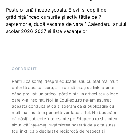
Peste o lună începe școala. Elevii și copiii de
grădiniță încep cursurile și activitățile pe 7
septembrie, după vacanța de vară / Calendarul anului
școlar 2026-2027 și lista vacanțelor
COPYRIGHT
Pentru că scrieți despre educație, sau cu atât mai mult
datorită acestui lucru, ar fi util să citați cu link, atunci
când preluați un articol, părți dintr-un articol sau o idee
care v-a inspirat. Noi, la EduPedu.ro ne-am asumat
această conduită etică și sperăm că și publicațiile cu
mult mai multă experiență vor face la fel. Ne bucurăm
că găsiți subiecte interesante pe Edupedu.ro și suntem
siguri că înțelegeți rugămintea noastră de a cita sursa
(cu link), ca o declarație reciprocă de respect și