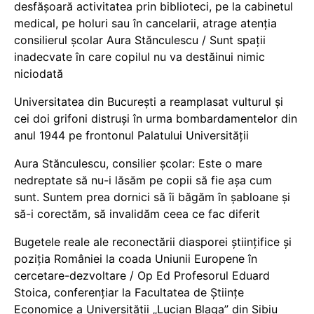
desfășoară activitatea prin biblioteci, pe la cabinetul
medical, pe holuri sau în cancelarii, atrage atenția
consilierul școlar Aura Stănculescu / Sunt spații
inadecvate în care copilul nu va destăinui nimic
niciodată
Universitatea din București a reamplasat vulturul și
cei doi grifoni distruși în urma bombardamentelor din
anul 1944 pe frontonul Palatului Universității
Aura Stănculescu, consilier școlar: Este o mare
nedreptate să nu-i lăsăm pe copii să fie așa cum
sunt. Suntem prea dornici să îi băgăm în șabloane și
să-i corectăm, să invalidăm ceea ce fac diferit
Bugetele reale ale reconectării diasporei științifice și
poziția României la coada Uniunii Europene în
cercetare-dezvoltare / Op Ed Profesorul Eduard
Stoica, conferențiar la Facultatea de Științe
Economice a Universității „Lucian Blaga” din Sibiu