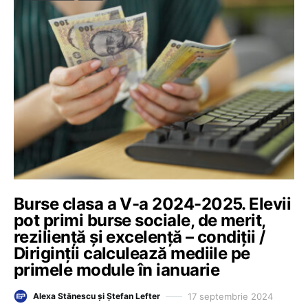
Burse clasa a V-a 2024-2025. Elevii
pot primi burse sociale, de merit,
reziliență și excelență – condiții /
Diriginții calculează mediile pe
primele module în ianuarie
17 septembrie 2024
Alexa Stănescu și Ștefan Lefter