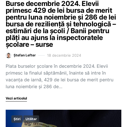
Burse decembrie 2024. Elevii
primesc 429 de lei bursa de merit
pentru luna noiembrie și 286 de lei
bursa de reziliență și tehnologică –
estimări de la școli / Banii pentru
plăți au ajuns la inspectoratele
școlare – surse
18 decembrie 2024
Ștefan Lefter
Plata burselor școlare în decembrie 2024. Elevii
primesc la finalul săptămânii, înainte să intre în
vacanța de iarnă, 429 de lei bursa de merit pentru
luna noiembrie și 286 de…
Vezi articolul
Știri
Utilitar