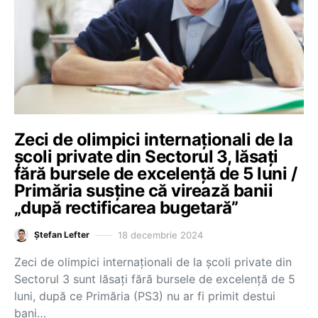
Zeci de olimpici internaționali de la
școli private din Sectorul 3, lăsați
fără bursele de excelență de 5 luni /
Primăria susține că virează banii
„după rectificarea bugetară”
18 decembrie 2024
Ștefan Lefter
Zeci de olimpici internaționali de la școli private din
Sectorul 3 sunt lăsați fără bursele de excelență de 5
luni, după ce Primăria (PS3) nu ar fi primit destui
bani…