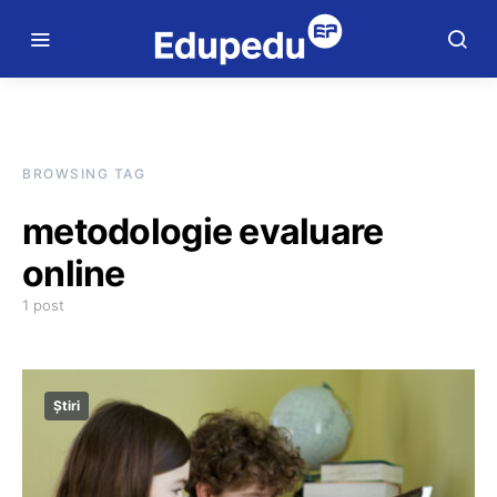
BROWSING TAG
metodologie evaluare
online
1 post
Știri