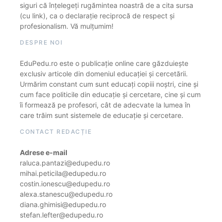
siguri că înțelegeți rugămintea noastră de a cita sursa
(cu link), ca o declarație reciprocă de respect și
profesionalism. Vă mulțumim!
DESPRE NOI
EduPedu.ro este o publicație online care găzduiește
exclusiv articole din domeniul educației și cercetării.
Urmărim constant cum sunt educați copiii noștri, cine și
cum face politicile din educație și cercetare, cine și cum
îi formează pe profesori, cât de adecvate la lumea în
care trăim sunt sistemele de educație și cercetare.
CONTACT REDACȚIE
Adrese e-mail
raluca.pantazi@edupedu.ro
mihai.peticila@edupedu.ro
costin.ionescu@edupedu.ro
alexa.stanescu@edupedu.ro
diana.ghimisi@edupedu.ro
stefan.lefter@edupedu.ro