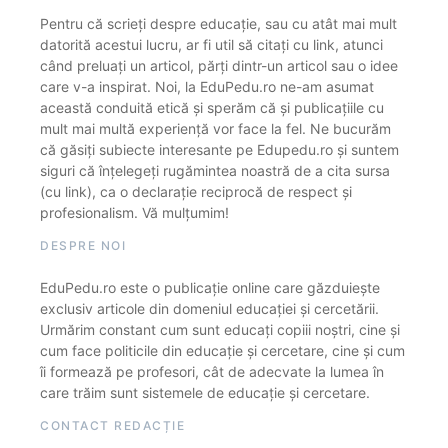
Pentru că scrieți despre educație, sau cu atât mai mult
datorită acestui lucru, ar fi util să citați cu link, atunci
când preluați un articol, părți dintr-un articol sau o idee
care v-a inspirat. Noi, la EduPedu.ro ne-am asumat
această conduită etică și sperăm că și publicațiile cu
mult mai multă experiență vor face la fel. Ne bucurăm
că găsiți subiecte interesante pe Edupedu.ro și suntem
siguri că înțelegeți rugămintea noastră de a cita sursa
(cu link), ca o declarație reciprocă de respect și
profesionalism. Vă mulțumim!
DESPRE NOI
EduPedu.ro este o publicație online care găzduiește
exclusiv articole din domeniul educației și cercetării.
Urmărim constant cum sunt educați copiii noștri, cine și
cum face politicile din educație și cercetare, cine și cum
îi formează pe profesori, cât de adecvate la lumea în
care trăim sunt sistemele de educație și cercetare.
CONTACT REDACȚIE