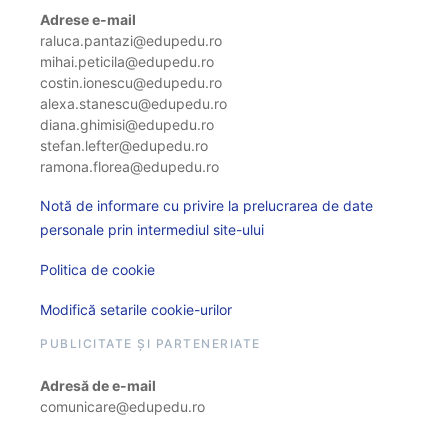
Adrese e-mail
raluca.pantazi@edupedu.ro
mihai.peticila@edupedu.ro
costin.ionescu@edupedu.ro
alexa.stanescu@edupedu.ro
diana.ghimisi@edupedu.ro
stefan.lefter@edupedu.ro
ramona.florea@edupedu.ro
Notă de informare cu privire la prelucrarea de date
personale prin intermediul site-ului
Politica de cookie
Modifică setarile cookie-urilor
PUBLICITATE ȘI PARTENERIATE
Adresă de e-mail
comunicare@edupedu.ro