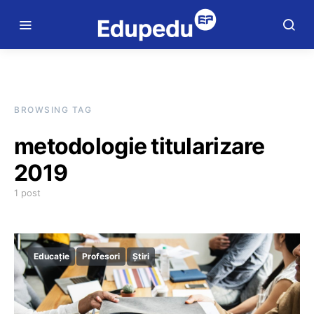
BROWSING TAG
metodologie titularizare
2019
1 post
Educație
Profesori
Știri