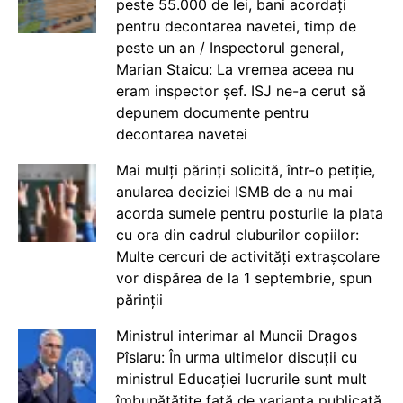
peste 55.000 de lei, bani acordați
pentru decontarea navetei, timp de
peste un an / Inspectorul general,
Marian Staicu: La vremea aceea nu
eram inspector șef. ISJ ne-a cerut să
depunem documente pentru
decontarea navetei
Mai mulți părinți solicită, într-o petiție,
anularea deciziei ISMB de a nu mai
acorda sumele pentru posturile la plata
cu ora din cadrul cluburilor copiilor:
Multe cercuri de activități extrașcolare
vor dispărea de la 1 septembrie, spun
părinții
Ministrul interimar al Muncii Dragos
Pîslaru: În urma ultimelor discuții cu
ministrul Educației lucrurile sunt mult
îmbunătățite față de varianta publicată