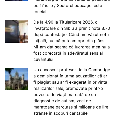
pe 17 iulie / Sectorul educației este
crucial
De la 4.90 la Titularizare 2026, o
învățătoare din Sibiu a primit nota 8.70
după contestație: Când am văzut nota
inițială, nu mă puteam opri din plâns.
Mi-am dat seama că lucrarea mea nu a
fost corectată în adevăratul sens al
cuvântului
Un cunoscut profesor de la Cambridge
a demisionat în urma acuzațiilor că ar
fi plagiat sau ar fi exagerat în privința
realizărilor sale, promovate printr-o
poveste de viață marcată de un
diagnostic de autism, zeci de
maratoane parcurse și milioane de lire
strânse în scopuri caritabile