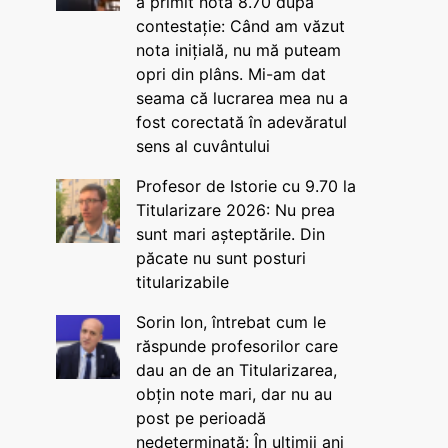
a primit nota 8.70 după
contestație: Când am văzut
nota inițială, nu mă puteam
opri din plâns. Mi-am dat
seama că lucrarea mea nu a
fost corectată în adevăratul
sens al cuvântului
Profesor de Istorie cu 9.70 la
Titularizare 2026: Nu prea
sunt mari așteptările. Din
păcate nu sunt posturi
titularizabile
Sorin Ion, întrebat cum le
răspunde profesorilor care
dau an de an Titularizarea,
obțin note mari, dar nu au
post pe perioadă
nedeterminată: În ultimii ani