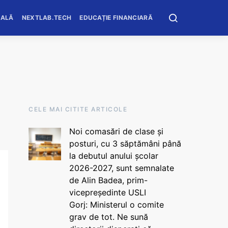
OALĂ
NEXTLAB.TECH
EDUCAȚIE FINANCIARĂ
CELE MAI CITITE ARTICOLE
Noi comasări de clase și
posturi, cu 3 săptămâni până
la debutul anului școlar
2026-2027, sunt semnalate
de Alin Badea, prim-
vicepreședinte USLI
Gorj: Ministerul o comite
grav de tot. Ne sună