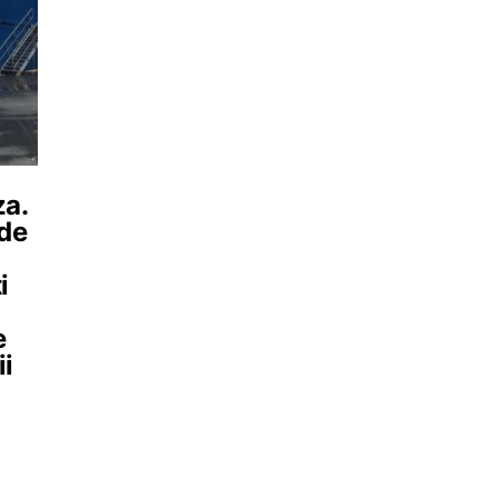
za.
 de
i
e
ii