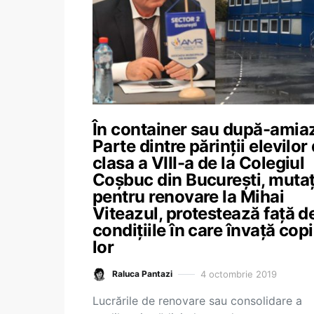
În container sau după-amia
Parte dintre părinții elevilor
clasa a VIII-a de la Colegiul
Coșbuc din București, mutaț
pentru renovare la Mihai
Viteazul, protestează față d
condițiile în care învață copi
lor
4 octombrie 2019
Raluca Pantazi
Lucrările de renovare sau consolidare a