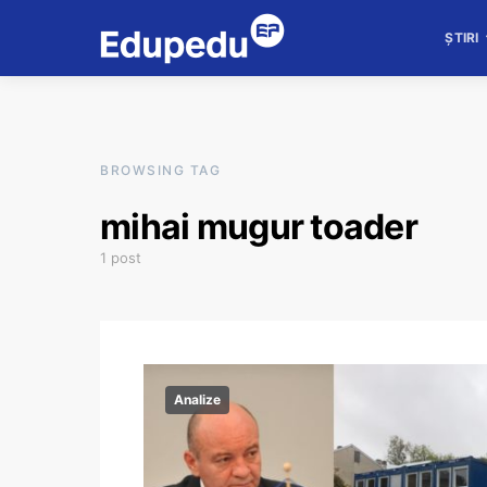
ȘTIRI
BROWSING TAG
mihai mugur toader
1 post
Analize