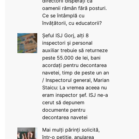
directorii disperați că
oamenii rămân fără posturi.
Ce se întâmplă cu
învățătorii, cu educatorii?
Șeful ISJ Gorj, alți 8
inspectori și personal
auxiliar trebuie să returneze
peste 55.000 de lei, bani
acordați pentru decontarea
navetei, timp de peste un an
/ Inspectorul general, Marian
Staicu: La vremea aceea nu
eram inspector șef. ISJ ne-a
cerut să depunem
documente pentru
decontarea navetei
Mai mulți părinți solicită,
într-o petiție, anularea