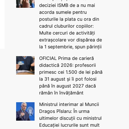
deciziei ISMB de a nu mai
acorda sumele pentru
posturile la plata cu ora din
cadrul cluburilor copiilor:
Multe cercuri de activități
extrașcolare vor dispărea de
la 1 septembrie, spun părinții
OFICIAL Prima de carieră
didactică 2026: profesorii
primesc cei 1.500 de lei până
la 31 august și îi pot folosi
până în august 2027 dacă
rămân în învățământ
Ministrul interimar al Muncii
Dragos Pîslaru: În urma
ultimelor discuții cu ministrul
Educației lucrurile sunt mult