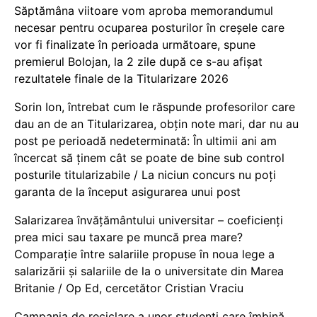
Săptămâna viitoare vom aproba memorandumul
necesar pentru ocuparea posturilor în creșele care
vor fi finalizate în perioada următoare, spune
premierul Bolojan, la 2 zile după ce s-au afișat
rezultatele finale de la Titularizare 2026
Sorin Ion, întrebat cum le răspunde profesorilor care
dau an de an Titularizarea, obțin note mari, dar nu au
post pe perioadă nedeterminată: În ultimii ani am
încercat să ținem cât se poate de bine sub control
posturile titularizabile / La niciun concurs nu poți
garanta de la început asigurarea unui post
Salarizarea învățământului universitar – coeficienți
prea mici sau taxare pe muncă prea mare?
Comparație între salariile propuse în noua lege a
salarizării și salariile de la o universitate din Marea
Britanie / Op Ed, cercetător Cristian Vraciu
Campania de reciclare a unor studenți care îmbină