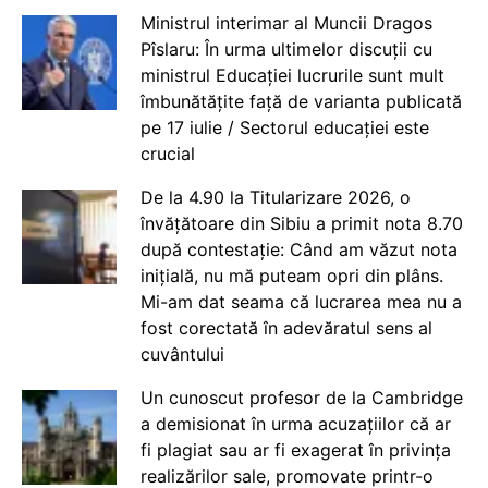
Ministrul interimar al Muncii Dragos
Pîslaru: În urma ultimelor discuții cu
ministrul Educației lucrurile sunt mult
îmbunătățite față de varianta publicată
pe 17 iulie / Sectorul educației este
crucial
De la 4.90 la Titularizare 2026, o
învățătoare din Sibiu a primit nota 8.70
după contestație: Când am văzut nota
inițială, nu mă puteam opri din plâns.
Mi-am dat seama că lucrarea mea nu a
fost corectată în adevăratul sens al
cuvântului
Un cunoscut profesor de la Cambridge
a demisionat în urma acuzațiilor că ar
fi plagiat sau ar fi exagerat în privința
realizărilor sale, promovate printr-o