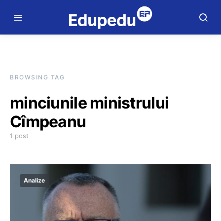
BROWSING TAG
minciunile ministrului
Cîmpeanu
1 post
Analize