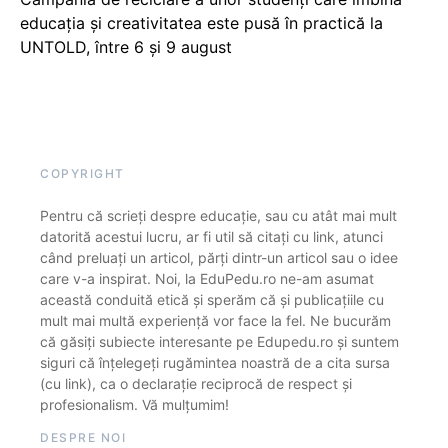
educația și creativitatea este pusă în practică la
UNTOLD, între 6 și 9 august
COPYRIGHT
Pentru că scrieți despre educație, sau cu atât mai mult
datorită acestui lucru, ar fi util să citați cu link, atunci
când preluați un articol, părți dintr-un articol sau o idee
care v-a inspirat. Noi, la EduPedu.ro ne-am asumat
această conduită etică și sperăm că și publicațiile cu
mult mai multă experiență vor face la fel. Ne bucurăm
că găsiți subiecte interesante pe Edupedu.ro și suntem
siguri că înțelegeți rugămintea noastră de a cita sursa
(cu link), ca o declarație reciprocă de respect și
profesionalism. Vă mulțumim!
DESPRE NOI