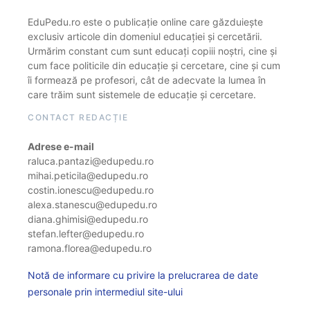
EduPedu.ro este o publicație online care găzduiește
exclusiv articole din domeniul educației și cercetării.
Urmărim constant cum sunt educați copiii noștri, cine și
cum face politicile din educație și cercetare, cine și cum
îi formează pe profesori, cât de adecvate la lumea în
care trăim sunt sistemele de educație și cercetare.
CONTACT REDACȚIE
Adrese e-mail
raluca.pantazi@edupedu.ro
mihai.peticila@edupedu.ro
costin.ionescu@edupedu.ro
alexa.stanescu@edupedu.ro
diana.ghimisi@edupedu.ro
stefan.lefter@edupedu.ro
ramona.florea@edupedu.ro
Notă de informare cu privire la prelucrarea de date
personale prin intermediul site-ului