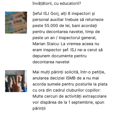
învățătorii, cu educatorii?
Șeful ISJ Gorj, alți 8 inspectori și
personal auxiliar trebuie să returneze
peste 55.000 de lei, bani acordați
pentru decontarea navetei, timp de
peste un an / Inspectorul general,
Marian Staicu: La vremea aceea nu
eram inspector șef. ISJ ne-a cerut să
depunem documente pentru
decontarea navetei
Mai mulți părinți solicită, într-o petiție,
anularea deciziei ISMB de a nu mai
acorda sumele pentru posturile la plata
cu ora din cadrul cluburilor copiilor:
Multe cercuri de activități extrașcolare
vor dispărea de la 1 septembrie, spun
părinții