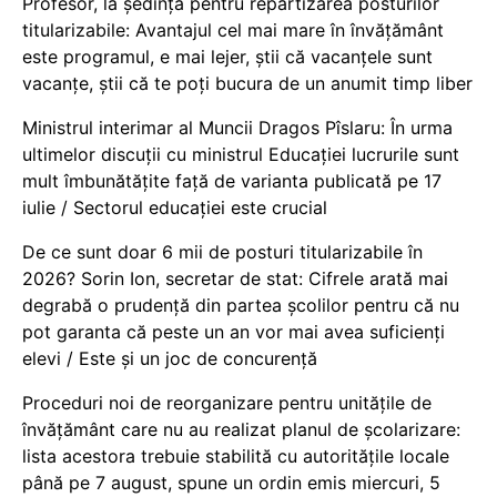
Profesor, la ședința pentru repartizarea posturilor
titularizabile: Avantajul cel mai mare în învățământ
este programul, e mai lejer, știi că vacanțele sunt
vacanţe, știi că te poți bucura de un anumit timp liber
Ministrul interimar al Muncii Dragos Pîslaru: În urma
ultimelor discuții cu ministrul Educației lucrurile sunt
mult îmbunătățite față de varianta publicată pe 17
iulie / Sectorul educației este crucial
De ce sunt doar 6 mii de posturi titularizabile în
2026? Sorin Ion, secretar de stat: Cifrele arată mai
degrabă o prudență din partea școlilor pentru că nu
pot garanta că peste un an vor mai avea suficienți
elevi / Este și un joc de concurență
Proceduri noi de reorganizare pentru unitățile de
învățământ care nu au realizat planul de școlarizare:
lista acestora trebuie stabilită cu autoritățile locale
până pe 7 august, spune un ordin emis miercuri, 5