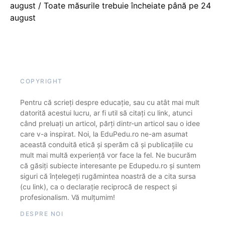
august / Toate măsurile trebuie încheiate până pe 24
august
COPYRIGHT
Pentru că scrieți despre educație, sau cu atât mai mult
datorită acestui lucru, ar fi util să citați cu link, atunci
când preluați un articol, părți dintr-un articol sau o idee
care v-a inspirat. Noi, la EduPedu.ro ne-am asumat
această conduită etică și sperăm că și publicațiile cu
mult mai multă experiență vor face la fel. Ne bucurăm
că găsiți subiecte interesante pe Edupedu.ro și suntem
siguri că înțelegeți rugămintea noastră de a cita sursa
(cu link), ca o declarație reciprocă de respect și
profesionalism. Vă mulțumim!
DESPRE NOI