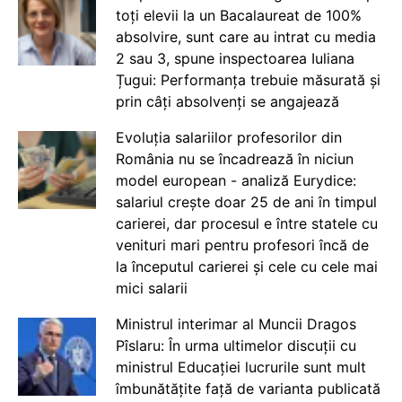
toți elevii la un Bacalaureat de 100%
absolvire, sunt care au intrat cu media
2 sau 3, spune inspectoarea Iuliana
Țugui: Performanța trebuie măsurată și
prin câți absolvenți se angajează
Evoluția salariilor profesorilor din
România nu se încadrează în niciun
model european - analiză Eurydice:
salariul crește doar 25 de ani în timpul
carierei, dar procesul e între statele cu
venituri mari pentru profesori încă de
la începutul carierei și cele cu cele mai
mici salarii
Ministrul interimar al Muncii Dragos
Pîslaru: În urma ultimelor discuții cu
ministrul Educației lucrurile sunt mult
îmbunătățite față de varianta publicată