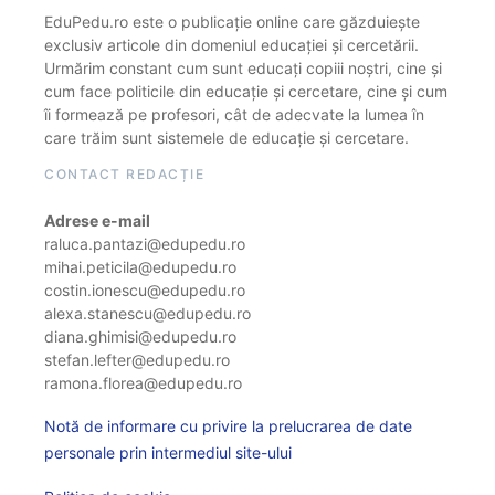
EduPedu.ro este o publicație online care găzduiește
exclusiv articole din domeniul educației și cercetării.
Urmărim constant cum sunt educați copiii noștri, cine și
cum face politicile din educație și cercetare, cine și cum
îi formează pe profesori, cât de adecvate la lumea în
care trăim sunt sistemele de educație și cercetare.
CONTACT REDACȚIE
Adrese e-mail
raluca.pantazi@edupedu.ro
mihai.peticila@edupedu.ro
costin.ionescu@edupedu.ro
alexa.stanescu@edupedu.ro
diana.ghimisi@edupedu.ro
stefan.lefter@edupedu.ro
ramona.florea@edupedu.ro
Notă de informare cu privire la prelucrarea de date
personale prin intermediul site-ului