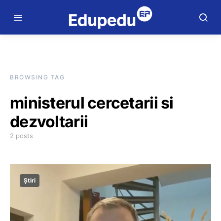
BROWSING TAG
ministerul cercetarii si
dezvoltarii
2 posts
Știri