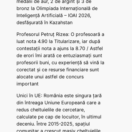
medalii de aur, 2 de argint și 3 de
bronz la Olimpiada Internațională de
Inteligență Artificială – IOAI 2026,
desfășurată în Kazahstan
Profesorul Petruț Rizea: O profesoară a
luat nota 4.90 la Titularizare, iar după
contestații nota a ajuns la 8.70 / Astfel
de erori îmi arată ce entuziasmați sunt
profesorii buni, cu experiență să vină la
corectat și ce resurse financiare sunt
alocate unui astfel de concurs
important
Unici în UE: România este singura țară
din întreaga Uniune Europeană care a
redus cheltuielile de cercetare,
calculate pe cap de locuitor, în ultimul
deceniu. Între 2015-2025, spațiul
comunitar a crescut masiv cheltuielile