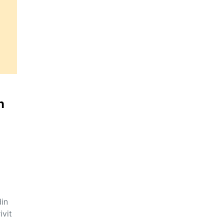
n
din
ivit