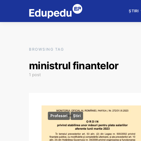
ȘTIRI
BROWSING TAG
ministrul finantelor
1 post
Profesori
Știri