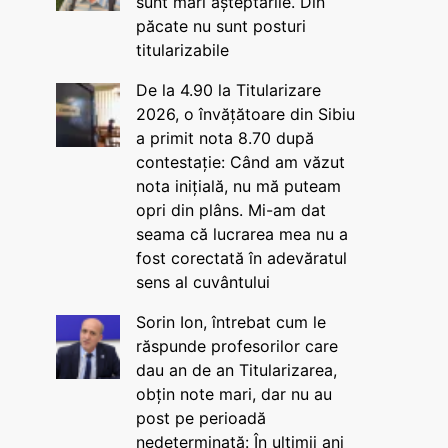
sunt mari așteptările. Din
păcate nu sunt posturi
titularizabile
De la 4.90 la Titularizare
2026, o învățătoare din Sibiu
a primit nota 8.70 după
contestație: Când am văzut
nota inițială, nu mă puteam
opri din plâns. Mi-am dat
seama că lucrarea mea nu a
fost corectată în adevăratul
sens al cuvântului
Sorin Ion, întrebat cum le
răspunde profesorilor care
dau an de an Titularizarea,
obțin note mari, dar nu au
post pe perioadă
nedeterminată: În ultimii ani