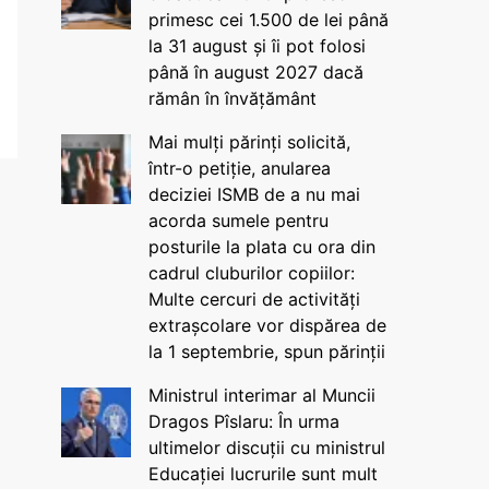
primesc cei 1.500 de lei până
la 31 august și îi pot folosi
până în august 2027 dacă
rămân în învățământ
Mai mulți părinți solicită,
într-o petiție, anularea
deciziei ISMB de a nu mai
acorda sumele pentru
posturile la plata cu ora din
cadrul cluburilor copiilor:
Multe cercuri de activități
extrașcolare vor dispărea de
la 1 septembrie, spun părinții
Ministrul interimar al Muncii
Dragos Pîslaru: În urma
ultimelor discuții cu ministrul
Educației lucrurile sunt mult