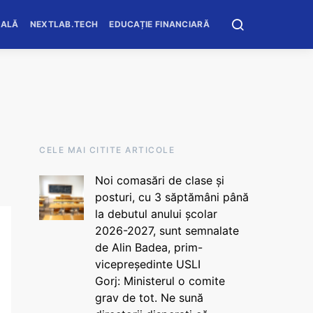
OALĂ
NEXTLAB.TECH
EDUCAȚIE FINANCIARĂ
CELE MAI CITITE ARTICOLE
Noi comasări de clase și
posturi, cu 3 săptămâni până
la debutul anului școlar
2026-2027, sunt semnalate
de Alin Badea, prim-
vicepreședinte USLI
Gorj: Ministerul o comite
grav de tot. Ne sună