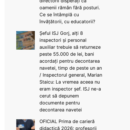
directorii disperați că
oamenii rămân fără posturi.
Ce se întâmplă cu
învățătorii, cu educatorii?
Șeful ISJ Gorj, alți 8
inspectori și personal
auxiliar trebuie să returneze
peste 55.000 de lei, bani
acordați pentru decontarea
navetei, timp de peste un an
/ Inspectorul general, Marian
Staicu: La vremea aceea nu
eram inspector șef. ISJ ne-a
cerut să depunem
documente pentru
decontarea navetei
OFICIAL Prima de carieră
didactică 2026: profesorii