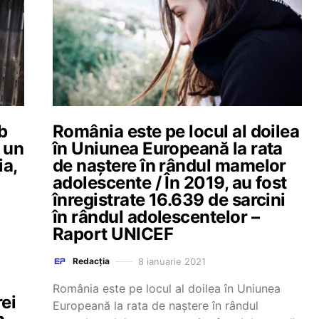
b
România este pe locul al doilea
a un
în Uniunea Europeană la rata
ia,
de naștere în rândul mamelor
l
adolescente / În 2019, au fost
înregistrate 16.639 de sarcini
în rândul adolescentelor –
Raport UNICEF
8 ianuarie 2021
Redacția
România este pe locul al doilea în Uniunea
ei
Europeană la rata de naștere în rândul