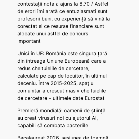
contestații nota a ajuns la 8.70 / Astfel
de erori îmi arată ce entuziasmați sunt
profesorii buni, cu experiență să vină la
corectat și ce resurse financiare sunt
alocate unui astfel de concurs
important
Unici în UE: România este singura țară
din întreaga Uniune Europeană care a
redus cheltuielile de cercetare,
calculate pe cap de locuitor, în ultimul
deceniu. Între 2015-2025, spațiul
comunitar a crescut masiv cheltuielile
de cercetare – ultimele date Eurostat
Premieră mondială: oamenii de știință
au creat virusuri noi cu ajutorul AI,
capabili să combată bacteriile
Bacalaureat 2026, sesiunea de toamnă.