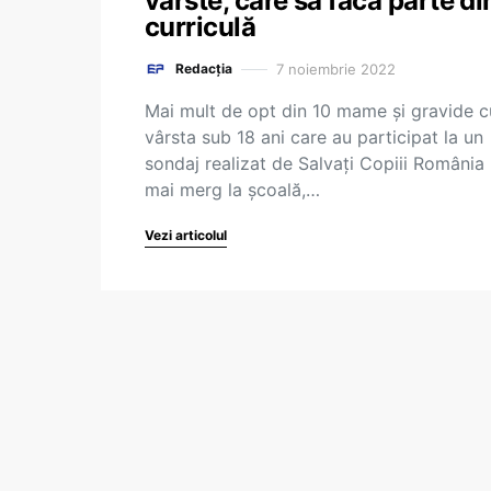
vârste, care să facă parte di
curriculă
7 noiembrie 2022
Redacția
Mai mult de opt din 10 mame și gravide c
vârsta sub 18 ani care au participat la un
sondaj realizat de Salvați Copiii România
mai merg la școală,…
Vezi articolul