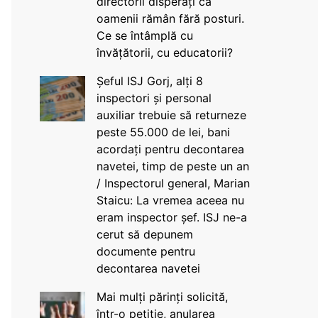
directorii disperați că
oamenii rămân fără posturi.
Ce se întâmplă cu
învățătorii, cu educatorii?
Șeful ISJ Gorj, alți 8
inspectori și personal
auxiliar trebuie să returneze
peste 55.000 de lei, bani
acordați pentru decontarea
navetei, timp de peste un an
/ Inspectorul general, Marian
Staicu: La vremea aceea nu
eram inspector șef. ISJ ne-a
cerut să depunem
documente pentru
decontarea navetei
Mai mulți părinți solicită,
într-o petiție, anularea