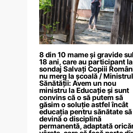
8 din 10 mame și gravide su
18 ani, care au participant l
sondaj Salvați Copiii Român
nu merg la școală / Ministru
Sănătății: Avem un nou
ministru la Educaţie şi sunt
convins că o să putem să
găsim o soluţie astfel încât
educaţia pentru sănătate să
devină o disciplină
permanentă, adaptată oricăr