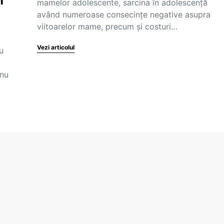
n
mamelor adolescente, sarcina în adolescență
având numeroase consecințe negative asupra
viitoarelor mame, precum și costuri…
Vezi articolul
u
 nu