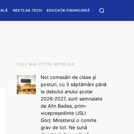
OALĂ
NEXTLAB.TECH
EDUCAȚIE FINANCIARĂ
CELE MAI CITITE ARTICOLE
Noi comasări de clase și
posturi, cu 3 săptămâni până
la debutul anului școlar
2026-2027, sunt semnalate
de Alin Badea, prim-
vicepreședinte USLI
Gorj: Ministerul o comite
grav de tot. Ne sună