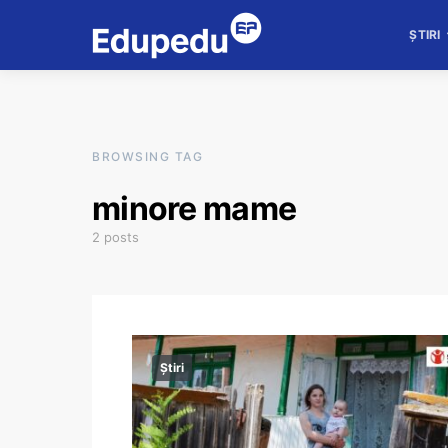
ȘTIRI
BROWSING TAG
minore mame
2 posts
Știri