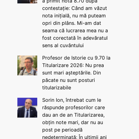
a primit nota 8.70 după
contestație: Când am văzut
nota inițială, nu mă puteam
opri din plâns. Mi-am dat
seama că lucrarea mea nu a
fost corectată în adevăratul
sens al cuvântului
Profesor de Istorie cu 9.70 la
Titularizare 2026: Nu prea
sunt mari așteptările. Din
păcate nu sunt posturi
titularizabile
Sorin Ion, întrebat cum le
răspunde profesorilor care
dau an de an Titularizarea,
obțin note mari, dar nu au
post pe perioadă
nedeterminată: În ultimii ani