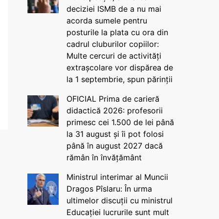
deciziei ISMB de a nu mai
acorda sumele pentru
posturile la plata cu ora din
cadrul cluburilor copiilor:
Multe cercuri de activități
extrașcolare vor dispărea de
la 1 septembrie, spun părinții
OFICIAL Prima de carieră
didactică 2026: profesorii
primesc cei 1.500 de lei până
la 31 august și îi pot folosi
până în august 2027 dacă
rămân în învățământ
Ministrul interimar al Muncii
Dragos Pîslaru: În urma
ultimelor discuții cu ministrul
Educației lucrurile sunt mult