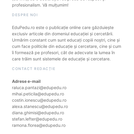
profesionalism. Vă mulțumim!
DESPRE NOI
EduPedu.ro este o publicație online care găzduiește
exclusiv articole din domeniul educației și cercetării.
Urmărim constant cum sunt educați copiii noștri, cine și
cum face politicile din educație și cercetare, cine și cum
îi formează pe profesori, cât de adecvate la lumea în
care trăim sunt sistemele de educație și cercetare.
CONTACT REDACȚIE
Adrese e-mail
raluca.pantazi@edupedu.ro
mihai.peticila@edupedu.ro
costin.ionescu@edupedu.ro
alexa.stanescu@edupedu.ro
diana.ghimisi@edupedu.ro
stefan.lefter@edupedu.ro
ramona.florea@edupedu.ro