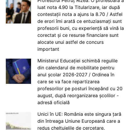
Profesorul Petruț Rizea: O profesoară a
luat nota 4.90 la Titularizare, iar după
contestații nota a ajuns la 8.70 / Astfel
de erori îmi arată ce entuziasmați sunt
profesorii buni, cu experiență să vină la
corectat și ce resurse financiare sunt
alocate unui astfel de concurs
important
Ministerul Educației schimbă regulile
din calendarul de mobilitate pentru
anul școlar 2026-2027 / Ordinea în
care se va face repartizarea
profesorilor pe posturi începând cu 20
august, după reorganizarea școlilor -
adresă oficială
Unici în UE: România este singura țară
din întreaga Uniune Europeană care a
redus cheltuielile de cercetare,