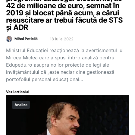
42 de milioane de euro, semnat în
2019 și blocat până acum, a cărui
resuscitare ar trebui făcută de STS
și ADR
18 iulie 2022
Mihai Peticilă
Ministrul Educației reacționează la avertismentul lui
Mircea Miclea care a spus, într-o analiză pentru
Edupedu.ro asupra noilor proiecte de legi ale
învățământului că „este neclar cine gestionează
portofoliul personal educațional…
Vezi articolul
Analize