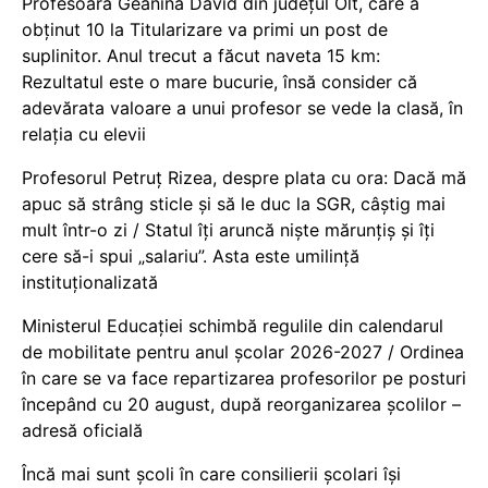
Profesoara Geanina David din județul Olt, care a
obținut 10 la Titularizare va primi un post de
suplinitor. Anul trecut a făcut naveta 15 km:
Rezultatul este o mare bucurie, însă consider că
adevărata valoare a unui profesor se vede la clasă, în
relația cu elevii
Profesorul Petruț Rizea, despre plata cu ora: Dacă mă
apuc să strâng sticle și să le duc la SGR, câștig mai
mult într-o zi / Statul îți aruncă niște mărunțiș și îți
cere să-i spui „salariu”. Asta este umilință
instituționalizată
Ministerul Educației schimbă regulile din calendarul
de mobilitate pentru anul școlar 2026-2027 / Ordinea
în care se va face repartizarea profesorilor pe posturi
începând cu 20 august, după reorganizarea școlilor –
adresă oficială
Încă mai sunt școli în care consilierii școlari își