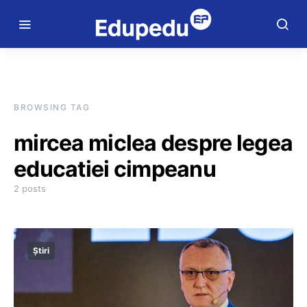
BROWSING TAG
mircea miclea despre legea
educatiei cimpeanu
2 posts
Știri