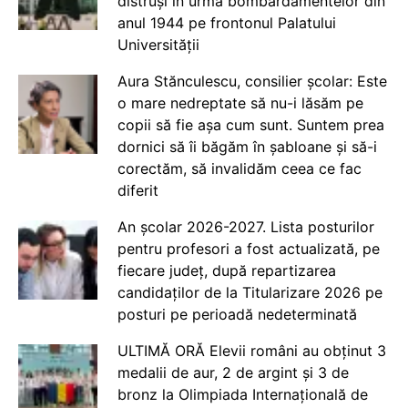
distruși în urma bombardamentelor din
anul 1944 pe frontonul Palatului
Universității
Aura Stănculescu, consilier școlar: Este
o mare nedreptate să nu-i lăsăm pe
copii să fie așa cum sunt. Suntem prea
dornici să îi băgăm în șabloane și să-i
corectăm, să invalidăm ceea ce fac
diferit
An școlar 2026-2027. Lista posturilor
pentru profesori a fost actualizată, pe
fiecare județ, după repartizarea
candidaților de la Titularizare 2026 pe
posturi pe perioadă nedeterminată
ULTIMĂ ORĂ Elevii români au obținut 3
medalii de aur, 2 de argint și 3 de
bronz la Olimpiada Internațională de