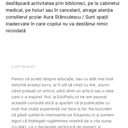
desfășoară activitatea prin biblioteci, pe la cabinetul
medical, pe holuri sau în cancelarii, atrage atenția
consilierul școlar Aura Stănculescu / Sunt spații
inadecvate în care copilul nu va destăinui nimic
niciodată
COPYRIGHT
Pentru că scrieți despre educație, sau cu atât mai mult
datorită acestui lucru, ar fi util să citați cu link, atunci
când preluați un articol, părți dintr-un articol sau o idee
care v-a inspirat. Noi, la EduPedu.ro ne-am asumat
această conduită etică și sperăm că și publicațiile cu
mult mai multă experiență vor face la fel. Ne bucurăm
că găsiți subiecte interesante pe Edupedu.ro și suntem
siguri că înțelegeți rugămintea noastră de a cita sursa
(cu link), ca o declarație reciprocă de respect și