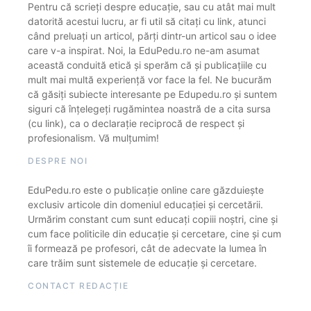
Pentru că scrieți despre educație, sau cu atât mai mult
datorită acestui lucru, ar fi util să citați cu link, atunci
când preluați un articol, părți dintr-un articol sau o idee
care v-a inspirat. Noi, la EduPedu.ro ne-am asumat
această conduită etică și sperăm că și publicațiile cu
mult mai multă experiență vor face la fel. Ne bucurăm
că găsiți subiecte interesante pe Edupedu.ro și suntem
siguri că înțelegeți rugămintea noastră de a cita sursa
(cu link), ca o declarație reciprocă de respect și
profesionalism. Vă mulțumim!
DESPRE NOI
EduPedu.ro este o publicație online care găzduiește
exclusiv articole din domeniul educației și cercetării.
Urmărim constant cum sunt educați copiii noștri, cine și
cum face politicile din educație și cercetare, cine și cum
îi formează pe profesori, cât de adecvate la lumea în
care trăim sunt sistemele de educație și cercetare.
CONTACT REDACȚIE