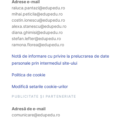
Adrese e-mail
raluca.pantazi@edupedu.ro
mihai.peticila@edupedu.ro
costin.ionescu@edupedu.ro
alexa.stanescu@edupedu.ro
diana.ghimisi@edupedu.ro
stefan.lefter@edupedu.ro
ramona.florea@edupedu.ro
Notă de informare cu privire la prelucrarea de date
personale prin intermediul site-ului
Politica de cookie
Modifică setarile cookie-urilor
PUBLICITATE ȘI PARTENERIATE
Adresă de e-mail
comunicare@edupedu.ro