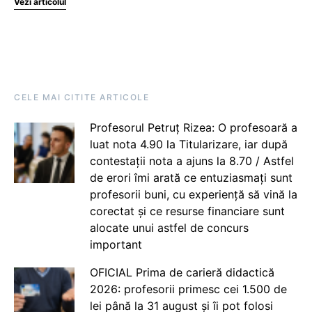
Vezi articolul
CELE MAI CITITE ARTICOLE
Profesorul Petruț Rizea: O profesoară a
luat nota 4.90 la Titularizare, iar după
contestații nota a ajuns la 8.70 / Astfel
de erori îmi arată ce entuziasmați sunt
profesorii buni, cu experiență să vină la
corectat și ce resurse financiare sunt
alocate unui astfel de concurs
important
OFICIAL Prima de carieră didactică
2026: profesorii primesc cei 1.500 de
lei până la 31 august și îi pot folosi