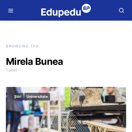
BROWSING TAG
Mirela Bunea
1 post
Știri
Universitate