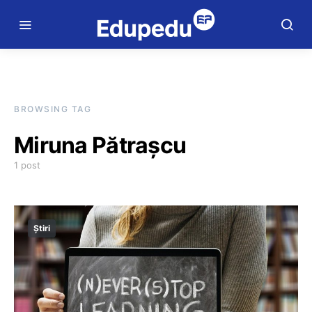
BROWSING TAG
Miruna Pătrașcu
1 post
Știri