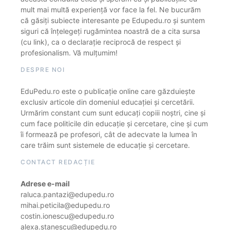
mult mai multă experiență vor face la fel. Ne bucurăm
că găsiți subiecte interesante pe Edupedu.ro și suntem
siguri că înțelegeți rugămintea noastră de a cita sursa
(cu link), ca o declarație reciprocă de respect și
profesionalism. Vă mulțumim!
DESPRE NOI
EduPedu.ro este o publicație online care găzduiește
exclusiv articole din domeniul educației și cercetării.
Urmărim constant cum sunt educați copiii noștri, cine și
cum face politicile din educație și cercetare, cine și cum
îi formează pe profesori, cât de adecvate la lumea în
care trăim sunt sistemele de educație și cercetare.
CONTACT REDACȚIE
Adrese e-mail
raluca.pantazi@edupedu.ro
mihai.peticila@edupedu.ro
costin.ionescu@edupedu.ro
alexa.stanescu@edupedu.ro