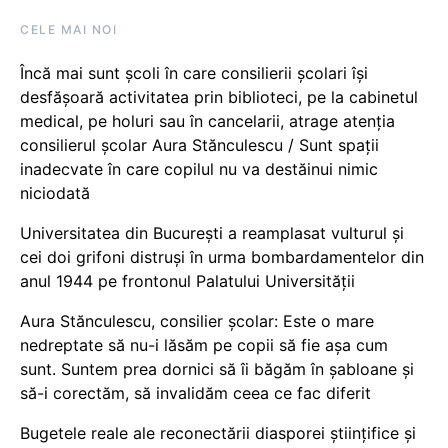
CELE MAI NOI
Încă mai sunt școli în care consilierii școlari își
desfășoară activitatea prin biblioteci, pe la cabinetul
medical, pe holuri sau în cancelarii, atrage atenția
consilierul școlar Aura Stănculescu / Sunt spații
inadecvate în care copilul nu va destăinui nimic
niciodată
Universitatea din București a reamplasat vulturul și
cei doi grifoni distruși în urma bombardamentelor din
anul 1944 pe frontonul Palatului Universității
Aura Stănculescu, consilier școlar: Este o mare
nedreptate să nu-i lăsăm pe copii să fie așa cum
sunt. Suntem prea dornici să îi băgăm în șabloane și
să-i corectăm, să invalidăm ceea ce fac diferit
Bugetele reale ale reconectării diasporei științifice și