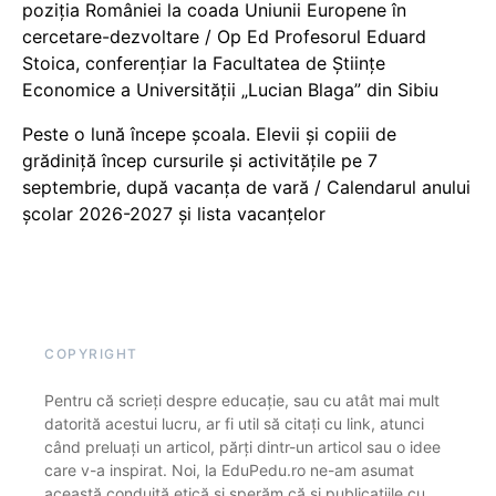
poziția României la coada Uniunii Europene în
cercetare-dezvoltare / Op Ed Profesorul Eduard
Stoica, conferențiar la Facultatea de Științe
Economice a Universității „Lucian Blaga” din Sibiu
Peste o lună începe școala. Elevii și copiii de
grădiniță încep cursurile și activitățile pe 7
septembrie, după vacanța de vară / Calendarul anului
școlar 2026-2027 și lista vacanțelor
COPYRIGHT
Pentru că scrieți despre educație, sau cu atât mai mult
datorită acestui lucru, ar fi util să citați cu link, atunci
când preluați un articol, părți dintr-un articol sau o idee
care v-a inspirat. Noi, la EduPedu.ro ne-am asumat
această conduită etică și sperăm că și publicațiile cu