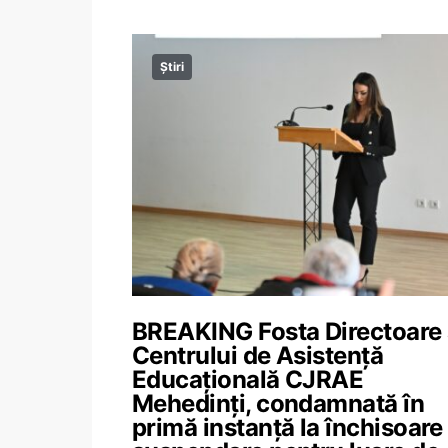
Știri
BREAKING Fosta Directoare
Centrului de Asistență
Educațională CJRAE
Mehedinți, condamnată în
primă instanță la închisoare