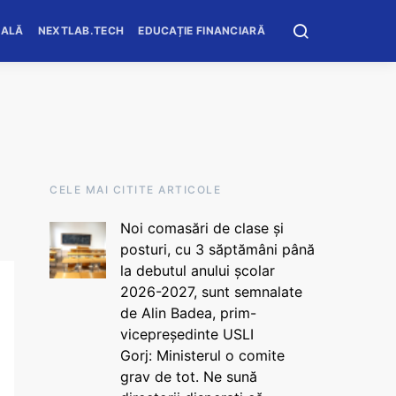
OALĂ
NEXTLAB.TECH
EDUCAȚIE FINANCIARĂ
CELE MAI CITITE ARTICOLE
Noi comasări de clase și
posturi, cu 3 săptămâni până
la debutul anului școlar
2026-2027, sunt semnalate
de Alin Badea, prim-
vicepreședinte USLI
Gorj: Ministerul o comite
grav de tot. Ne sună