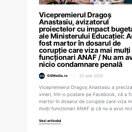
Vicepremierul Dragoș
Anastasiu, avizatorul
proiectelor cu impact buget
ale Ministerului Educației: 
fost martor în dosarul de
corupție care viza mai mulți
funcționari ANAF / Nu am a
nicio condamnare penală
25 iulie 2025
G4Media.ro
Vicepremierul Dragoș Anastasiu a preciza
vineri, într-o postare pe Facebook, că a f
martor în dosarul de corupție care viza m
mulți funcționari ANAF și că nu a avut ni
Vezi articolul