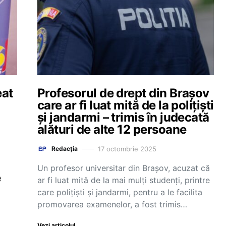
eat
Profesorul de drept din Brașov
care ar fi luat mită de la polițiști
și jandarmi – trimis în judecată
alături de alte 12 persoane
17 octombrie 2025
Redacția
Un profesor universitar din Braşov, acuzat că
e
ar fi luat mită de la mai mulţi studenţi, printre
care poliţişti şi jandarmi, pentru a le facilita
promovarea examenelor, a fost trimis…
Vezi articolul