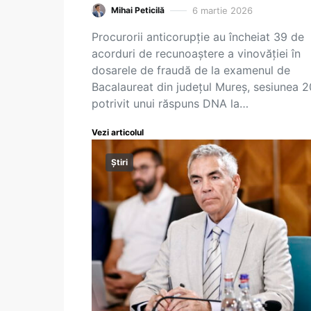
6 martie 2026
Mihai Peticilă
Procurorii anticorupție au încheiat 39 de
acorduri de recunoaștere a vinovăției în
dosarele de fraudă de la examenul de
Bacalaureat din județul Mureș, sesiunea 
potrivit unui răspuns DNA la…
Vezi articolul
Știri