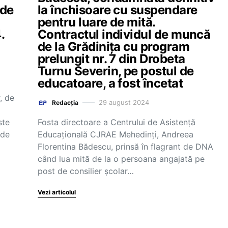
 de
la închisoare cu suspendare
pentru luare de mită.
.
Contractul individul de muncă
l
de la Grădinița cu program
prelungit nr. 7 din Drobeta
Turnu Severin, pe postul de
educatoare, a fost încetat
, de
29 august 2024
Redacția
Fosta directoare a Centrului de Asistență
ste
Educațională CJRAE Mehedinți, Andreea
 de
Florentina Bădescu, prinsă în flagrant de DNA
când lua mită de la o persoana angajată pe
post de consilier școlar…
Vezi articolul