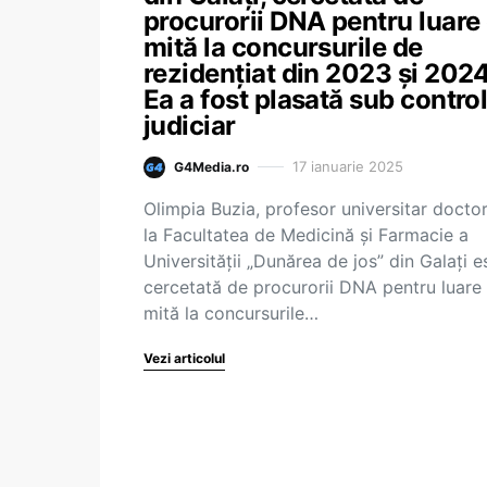
procurorii DNA pentru luare
mită la concursurile de
rezidențiat din 2023 și 2024
Ea a fost plasată sub contro
judiciar
17 ianuarie 2025
G4Media.ro
Olimpia Buzia, profesor universitar doctor
la Facultatea de Medicină și Farmacie a
Universității „Dunărea de jos” din Galați e
cercetată de procurorii DNA pentru luare
mită la concursurile…
Vezi articolul