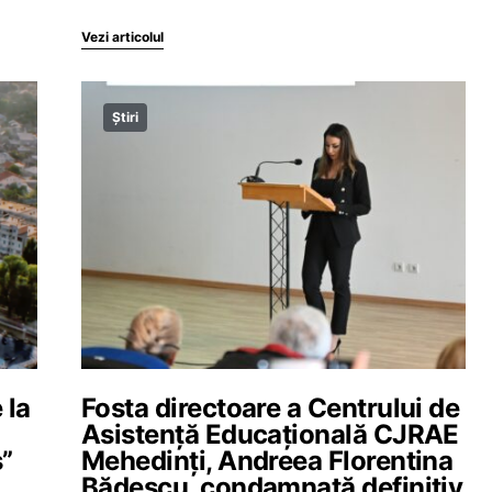
Vezi articolul
Știri
 la
Fosta directoare a Centrului de
Asistență Educațională CJRAE
s”
Mehedinți, Andreea Florentina
Bădescu, condamnată definitiv