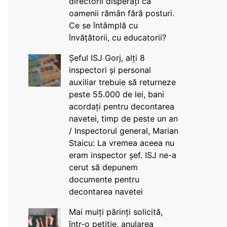
directorii disperați că
oamenii rămân fără posturi.
Ce se întâmplă cu
învățătorii, cu educatorii?
Șeful ISJ Gorj, alți 8
inspectori și personal
auxiliar trebuie să returneze
peste 55.000 de lei, bani
acordați pentru decontarea
navetei, timp de peste un an
/ Inspectorul general, Marian
Staicu: La vremea aceea nu
eram inspector șef. ISJ ne-a
cerut să depunem
documente pentru
decontarea navetei
Mai mulți părinți solicită,
într-o petiție, anularea