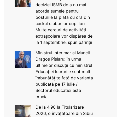
deciziei ISMB de a nu mai
acorda sumele pentru
posturile la plata cu ora din
cadrul cluburilor copiilor:
Multe cercuri de activități
extrașcolare vor dispărea de
la 1 septembrie, spun părinții
Ministrul interimar al Muncii
Dragos Pîslaru: În urma
ultimelor discuții cu ministrul
Educației lucrurile sunt mult
îmbunătățite față de varianta
publicată pe 17 iulie /
Sectorul educației este
crucial
De la 4.90 la Titularizare
2026, o învățătoare din Sibiu