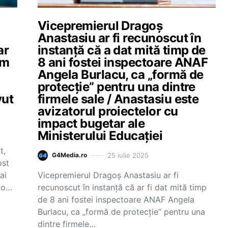
Vicepremierul Dragoș
Anastasiu ar fi recunoscut în
ar
instanță că a dat mită timp de
Am
8 ani fostei inspectoare ANAF
Angela Burlacu, ca „formă de
protecție” pentru una dintre
vut
firmele sale / Anastasiu este
avizatorul proiectelor cu
impact bugetar ale
Ministerului Educației
t,
25 iulie 2025
G4Media.ro
ost
ai
Vicepremierul Dragoș Anastasiu ar fi
cio…
recunoscut în instanță că ar fi dat mită timp
de 8 ani fostei inspectoare ANAF Angela
Burlacu, ca „formă de protecție” pentru una
dintre firmele…