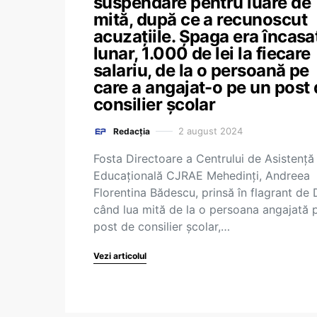
suspendare pentru luare de
mită, după ce a recunoscut
acuzațiile. Șpaga era încasa
lunar, 1.000 de lei la fiecare
salariu, de la o persoană pe
care a angajat-o pe un post
consilier școlar
2 august 2024
Redacția
Fosta Directoare a Centrului de Asistență
Educațională CJRAE Mehedinți, Andreea
Florentina Bădescu, prinsă în flagrant de
când lua mită de la o persoana angajată 
post de consilier școlar,…
Vezi articolul