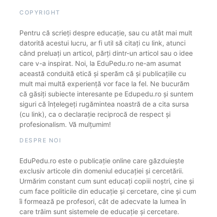
COPYRIGHT
Pentru că scrieți despre educație, sau cu atât mai mult
datorită acestui lucru, ar fi util să citați cu link, atunci
când preluați un articol, părți dintr-un articol sau o idee
care v-a inspirat. Noi, la EduPedu.ro ne-am asumat
această conduită etică și sperăm că și publicațiile cu
mult mai multă experiență vor face la fel. Ne bucurăm
că găsiți subiecte interesante pe Edupedu.ro și suntem
siguri că înțelegeți rugămintea noastră de a cita sursa
(cu link), ca o declarație reciprocă de respect și
profesionalism. Vă mulțumim!
DESPRE NOI
EduPedu.ro este o publicație online care găzduiește
exclusiv articole din domeniul educației și cercetării.
Urmărim constant cum sunt educați copiii noștri, cine și
cum face politicile din educație și cercetare, cine și cum
îi formează pe profesori, cât de adecvate la lumea în
care trăim sunt sistemele de educație și cercetare.