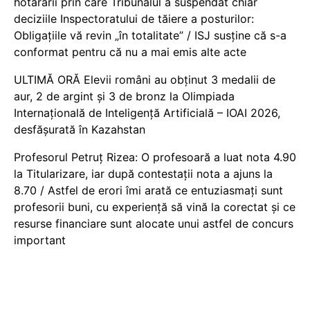
hotărârii prin care Tribunalul a suspendat chiar
deciziile Inspectoratului de tăiere a posturilor:
Obligațiile vă revin „în totalitate” / ISJ susține că s-a
conformat pentru că nu a mai emis alte acte
ULTIMĂ ORĂ Elevii români au obținut 3 medalii de
aur, 2 de argint și 3 de bronz la Olimpiada
Internațională de Inteligență Artificială – IOAI 2026,
desfășurată în Kazahstan
Profesorul Petruț Rizea: O profesoară a luat nota 4.90
la Titularizare, iar după contestații nota a ajuns la
8.70 / Astfel de erori îmi arată ce entuziasmați sunt
profesorii buni, cu experiență să vină la corectat și ce
resurse financiare sunt alocate unui astfel de concurs
important