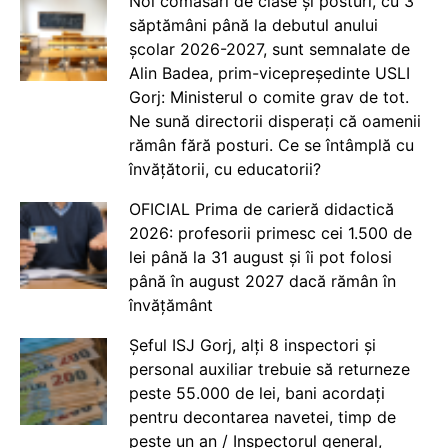
Noi comasări de clase și posturi, cu 3
săptămâni până la debutul anului
școlar 2026-2027, sunt semnalate de
Alin Badea, prim-vicepreședinte USLI
Gorj: Ministerul o comite grav de tot.
Ne sună directorii disperați că oamenii
rămân fără posturi. Ce se întâmplă cu
învățătorii, cu educatorii?
OFICIAL Prima de carieră didactică
2026: profesorii primesc cei 1.500 de
lei până la 31 august și îi pot folosi
până în august 2027 dacă rămân în
învățământ
Șeful ISJ Gorj, alți 8 inspectori și
personal auxiliar trebuie să returneze
peste 55.000 de lei, bani acordați
pentru decontarea navetei, timp de
peste un an / Inspectorul general,