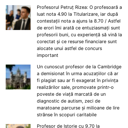
Profesorul Petruț Rizea: O profesoară a
luat nota 4.90 la Titularizare, iar după
contestații nota a ajuns la 8.70 / Astfel
de erori îmi arată ce entuziasmați sunt
profesorii buni, cu experiență să vină la
corectat și ce resurse financiare sunt
alocate unui astfel de concurs
important
Un cunoscut profesor de la Cambridge
a demisionat în urma acuzațiilor că ar
fi plagiat sau ar fi exagerat în privința
realizărilor sale, promovate printr-o
poveste de viață marcată de un
diagnostic de autism, zeci de
maratoane parcurse și milioane de lire
strânse în scopuri caritabile
Profesor de Istorie cu 9.70 la