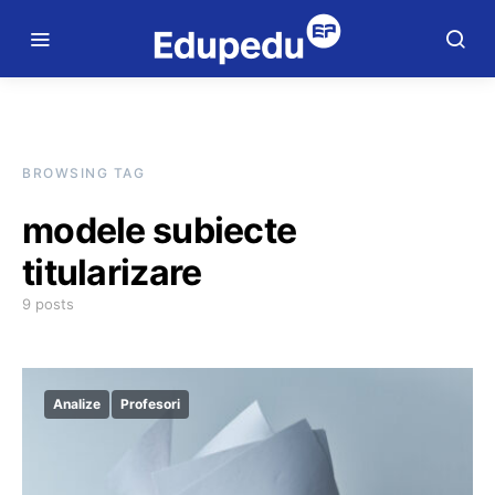
BROWSING TAG
modele subiecte
titularizare
9 posts
Analize
Profesori