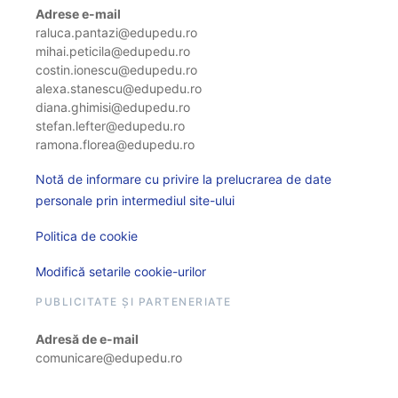
Adrese e-mail
raluca.pantazi@edupedu.ro
mihai.peticila@edupedu.ro
costin.ionescu@edupedu.ro
alexa.stanescu@edupedu.ro
diana.ghimisi@edupedu.ro
stefan.lefter@edupedu.ro
ramona.florea@edupedu.ro
Notă de informare cu privire la prelucrarea de date
personale prin intermediul site-ului
Politica de cookie
Modifică setarile cookie-urilor
PUBLICITATE ȘI PARTENERIATE
Adresă de e-mail
comunicare@edupedu.ro