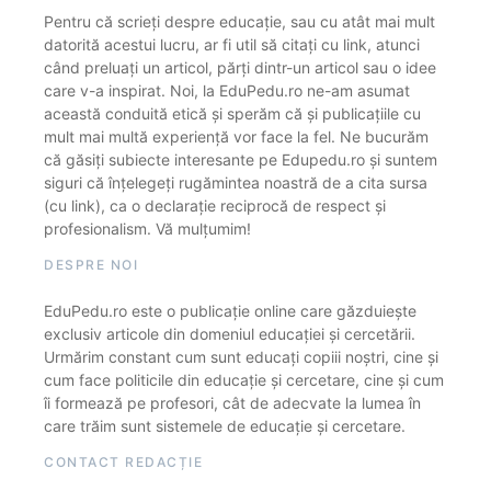
Pentru că scrieți despre educație, sau cu atât mai mult
datorită acestui lucru, ar fi util să citați cu link, atunci
când preluați un articol, părți dintr-un articol sau o idee
care v-a inspirat. Noi, la EduPedu.ro ne-am asumat
această conduită etică și sperăm că și publicațiile cu
mult mai multă experiență vor face la fel. Ne bucurăm
că găsiți subiecte interesante pe Edupedu.ro și suntem
siguri că înțelegeți rugămintea noastră de a cita sursa
(cu link), ca o declarație reciprocă de respect și
profesionalism. Vă mulțumim!
DESPRE NOI
EduPedu.ro este o publicație online care găzduiește
exclusiv articole din domeniul educației și cercetării.
Urmărim constant cum sunt educați copiii noștri, cine și
cum face politicile din educație și cercetare, cine și cum
îi formează pe profesori, cât de adecvate la lumea în
care trăim sunt sistemele de educație și cercetare.
CONTACT REDACȚIE