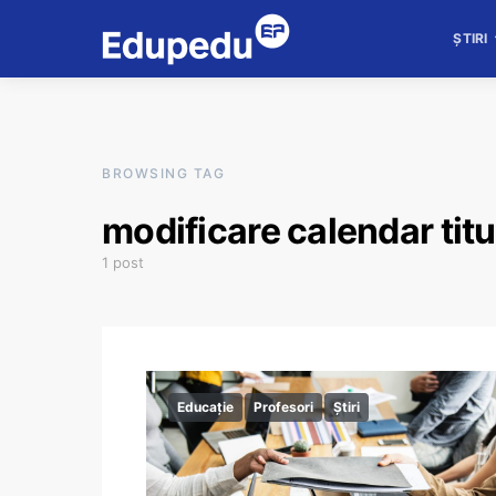
ȘTIRI
BROWSING TAG
modificare calendar titu
1 post
Educație
Profesori
Știri