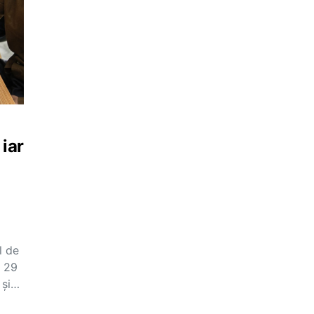
 iar
l de
– 29
 și…