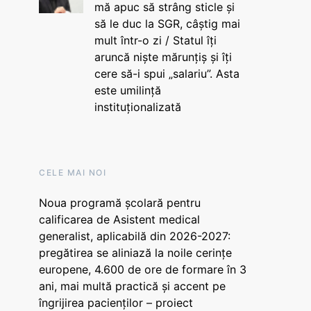
mă apuc să strâng sticle și
să le duc la SGR, câștig mai
mult într-o zi / Statul îți
aruncă niște mărunțiș și îți
cere să-i spui „salariu”. Asta
este umilință
instituționalizată
CELE MAI NOI
Noua programă școlară pentru
calificarea de Asistent medical
generalist, aplicabilă din 2026-2027:
pregătirea se aliniază la noile cerințe
europene, 4.600 de ore de formare în 3
ani, mai multă practică și accent pe
îngrijirea pacienților – proiect