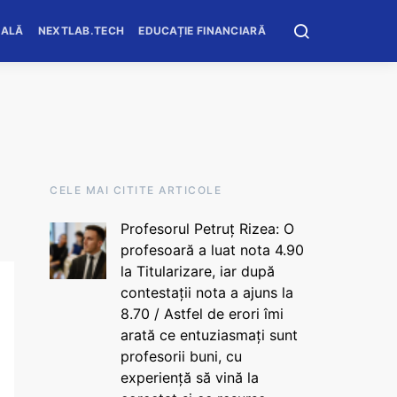
OALĂ
NEXTLAB.TECH
EDUCAȚIE FINANCIARĂ
CELE MAI CITITE ARTICOLE
Profesorul Petruț Rizea: O
profesoară a luat nota 4.90
la Titularizare, iar după
contestații nota a ajuns la
8.70 / Astfel de erori îmi
arată ce entuziasmați sunt
profesorii buni, cu
experiență să vină la