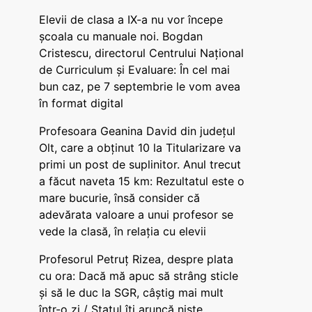
Elevii de clasa a IX-a nu vor începe
școala cu manuale noi. Bogdan
Cristescu, directorul Centrului Național
de Curriculum și Evaluare: În cel mai
bun caz, pe 7 septembrie le vom avea
în format digital
Profesoara Geanina David din județul
Olt, care a obținut 10 la Titularizare va
primi un post de suplinitor. Anul trecut
a făcut naveta 15 km: Rezultatul este o
mare bucurie, însă consider că
adevărata valoare a unui profesor se
vede la clasă, în relația cu elevii
Profesorul Petruț Rizea, despre plata
cu ora: Dacă mă apuc să strâng sticle
și să le duc la SGR, câștig mai mult
într-o zi / Statul îți aruncă niște