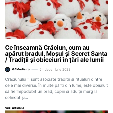
Ce înseamnă Crăciun, cum au
apărut bradul, Moșul și Secret Santa
/ Tradiţii şi obiceiuri în ţări ale lumii
24 decembrie 2023
G4Media.ro
Crăciunului îi sunt asociate tradiţii şi ritualuri dintre
cele mai diverse. În multe părţi din lume, este obişnuit
să fie împodobit un brad, copiii şi adulţii merg la
colindat şi…
Vezi articolul