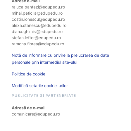
Adrese e-mail
raluca.pantazi@edupedu.ro
mihai.peticila@edupedu.ro
costin.ionescu@edupedu.ro
alexa.stanescu@edupedu.ro
diana.ghimisi@edupedu.ro
stefan.lefter@edupedu.ro
ramona.florea@edupedu.ro
Notă de informare cu privire la prelucrarea de date
personale prin intermediul site-ului
Politica de cookie
Modifică setarile cookie-urilor
PUBLICITATE ȘI PARTENERIATE
Adresă de e-mail
comunicare@edupedu.ro