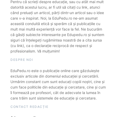
Pentru că scrieți despre educație, sau cu atât mai mult
datorită acestui lucru, ar fi util să citați cu link, atunci
când preluați un articol, părți dintr-un articol sau o idee
care v-a inspirat. Noi, la EduPedu.ro ne-am asumat
această conduită etică și sperăm că și publicațiile cu
mult mai multă experiență vor face la fel. Ne bucurăm
că găsiți subiecte interesante pe Edupedu.ro și suntem
siguri că înțelegeți rugămintea noastră de a cita sursa
(cu link), ca o declarație reciprocă de respect și
profesionalism. Vă mulțumim!
DESPRE NOI
EduPedu.ro este o publicație online care găzduiește
exclusiv articole din domeniul educației și cercetării.
Urmărim constant cum sunt educați copiii noștri, cine și
cum face politicile din educație și cercetare, cine și cum
îi formează pe profesori, cât de adecvate la lumea în
care trăim sunt sistemele de educație și cercetare.
CONTACT REDACȚIE