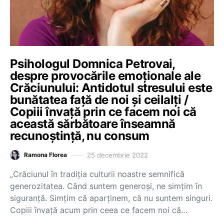
Psihologul Domnica Petrovai,
despre provocările emoționale ale
Crăciunului: Antidotul stresului este
bunătatea față de noi și ceilalți /
Copiii învață prin ce facem noi că
această sărbătoare înseamnă
recunoștință, nu consum
25 decembrie 2022
Ramona Florea
„Crăciunul în tradiția culturii noastre semnifică
generozitatea. Când suntem generoși, ne simțim în
siguranță. Simțim că aparținem, că nu suntem singuri.
Copiii învață acum prin ceea ce facem noi că…