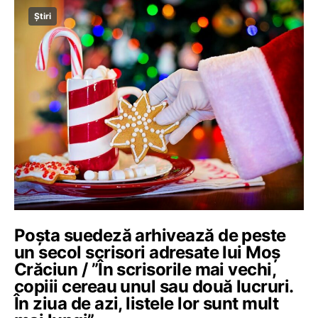
Știri
Poşta suedeză arhivează de peste
un secol scrisori adresate lui Moş
Crăciun / ”În scrisorile mai vechi,
copiii cereau unul sau două lucruri.
În ziua de azi, listele lor sunt mult