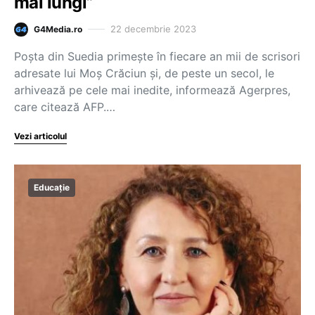
mai lungi”
22 decembrie 2023
G4Media.ro
Poşta din Suedia primeşte în fiecare an mii de scrisori
adresate lui Moş Crăciun şi, de peste un secol, le
arhivează pe cele mai inedite, informează Agerpres,
care citează AFP.…
Vezi articolul
Educație