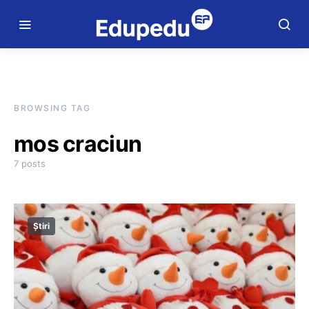
BROWSING TAG
mos craciun
7 posts
Știri