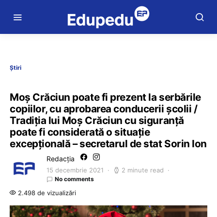
Știri
Moș Crăciun poate fi prezent la serbările
copiilor, cu aprobarea conducerii școlii /
Tradiția lui Moș Crăciun cu siguranță
poate fi considerată o situație
excepțională – secretarul de stat Sorin Ion
Redacția
15 decembrie 2021
2 minute read
No comments
2.498 de vizualizări