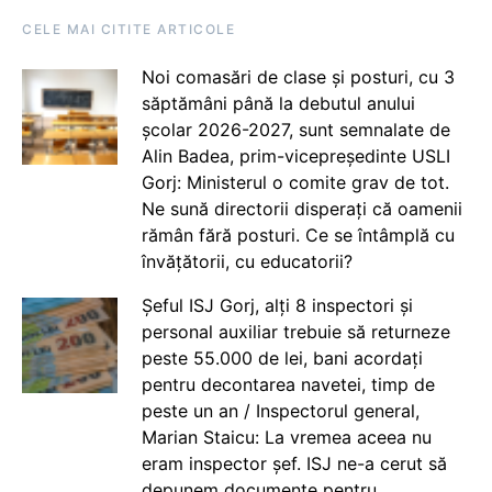
CELE MAI CITITE ARTICOLE
Noi comasări de clase și posturi, cu 3
săptămâni până la debutul anului
școlar 2026-2027, sunt semnalate de
Alin Badea, prim-vicepreședinte USLI
Gorj: Ministerul o comite grav de tot.
Ne sună directorii disperați că oamenii
rămân fără posturi. Ce se întâmplă cu
învățătorii, cu educatorii?
Șeful ISJ Gorj, alți 8 inspectori și
personal auxiliar trebuie să returneze
peste 55.000 de lei, bani acordați
pentru decontarea navetei, timp de
peste un an / Inspectorul general,
Marian Staicu: La vremea aceea nu
eram inspector șef. ISJ ne-a cerut să
depunem documente pentru