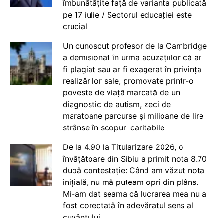
îmbunătățite față de varianta publicată
pe 17 iulie / Sectorul educației este
crucial
Un cunoscut profesor de la Cambridge
a demisionat în urma acuzațiilor că ar
fi plagiat sau ar fi exagerat în privința
realizărilor sale, promovate printr-o
poveste de viață marcată de un
diagnostic de autism, zeci de
maratoane parcurse și milioane de lire
strânse în scopuri caritabile
De la 4.90 la Titularizare 2026, o
învățătoare din Sibiu a primit nota 8.70
după contestație: Când am văzut nota
inițială, nu mă puteam opri din plâns.
Mi-am dat seama că lucrarea mea nu a
fost corectată în adevăratul sens al
cuvântului