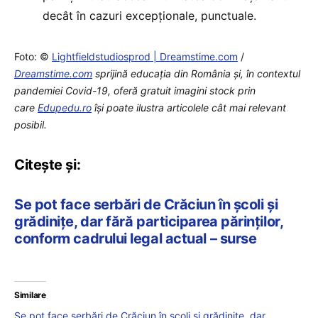
decât în cazuri excepționale, punctuale.
Foto: ©
Lightfieldstudiosprod | Dreamstime.com
/
Dreamstime.com
sprijină educaţia din România şi, în contextul
pandemiei Covid-19, oferă gratuit imagini stock prin
care
Edupedu.ro
îşi poate ilustra articolele cât mai relevant
posibil.
Citește și:
Se pot face serbări de Crăciun în școli și
grădinițe, dar fără participarea părinților,
conform cadrului legal actual – surse
Similare
Se pot face serbări de Crăciun în școli și grădinițe, dar