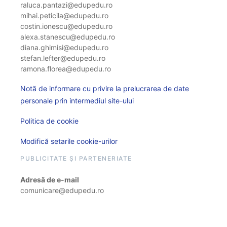
raluca.pantazi@edupedu.ro
mihai.peticila@edupedu.ro
costin.ionescu@edupedu.ro
alexa.stanescu@edupedu.ro
diana.ghimisi@edupedu.ro
stefan.lefter@edupedu.ro
ramona.florea@edupedu.ro
Notă de informare cu privire la prelucrarea de date
personale prin intermediul site-ului
Politica de cookie
Modifică setarile cookie-urilor
PUBLICITATE ȘI PARTENERIATE
Adresă de e-mail
comunicare@edupedu.ro