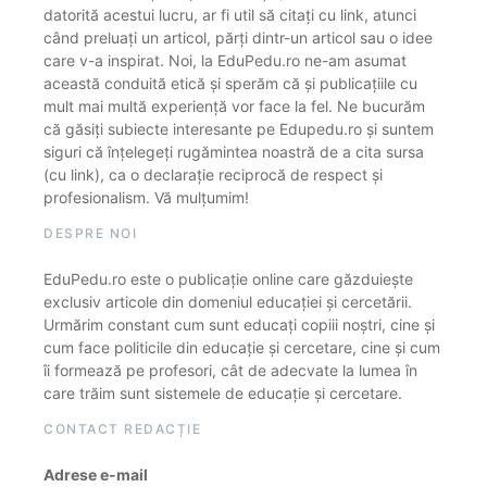
datorită acestui lucru, ar fi util să citați cu link, atunci
când preluați un articol, părți dintr-un articol sau o idee
care v-a inspirat. Noi, la EduPedu.ro ne-am asumat
această conduită etică și sperăm că și publicațiile cu
mult mai multă experiență vor face la fel. Ne bucurăm
că găsiți subiecte interesante pe Edupedu.ro și suntem
siguri că înțelegeți rugămintea noastră de a cita sursa
(cu link), ca o declarație reciprocă de respect și
profesionalism. Vă mulțumim!
DESPRE NOI
EduPedu.ro este o publicație online care găzduiește
exclusiv articole din domeniul educației și cercetării.
Urmărim constant cum sunt educați copiii noștri, cine și
cum face politicile din educație și cercetare, cine și cum
îi formează pe profesori, cât de adecvate la lumea în
care trăim sunt sistemele de educație și cercetare.
CONTACT REDACȚIE
Adrese e-mail