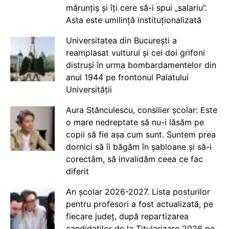
mărunțiș și îți cere să-i spui „salariu”.
Asta este umilință instituționalizată
Universitatea din București a
reamplasat vulturul și cei doi grifoni
distruși în urma bombardamentelor din
anul 1944 pe frontonul Palatului
Universității
Aura Stănculescu, consilier școlar: Este
o mare nedreptate să nu-i lăsăm pe
copii să fie așa cum sunt. Suntem prea
dornici să îi băgăm în șabloane și să-i
corectăm, să invalidăm ceea ce fac
diferit
An școlar 2026-2027. Lista posturilor
pentru profesori a fost actualizată, pe
fiecare județ, după repartizarea
candidaților de la Titularizare 2026 pe