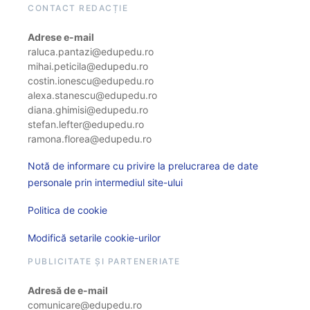
CONTACT REDACȚIE
Adrese e-mail
raluca.pantazi@edupedu.ro
mihai.peticila@edupedu.ro
costin.ionescu@edupedu.ro
alexa.stanescu@edupedu.ro
diana.ghimisi@edupedu.ro
stefan.lefter@edupedu.ro
ramona.florea@edupedu.ro
Notă de informare cu privire la prelucrarea de date
personale prin intermediul site-ului
Politica de cookie
Modifică setarile cookie-urilor
PUBLICITATE ȘI PARTENERIATE
Adresă de e-mail
comunicare@edupedu.ro