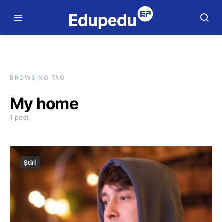
BROWSING TAG
My home
1 post
Știri