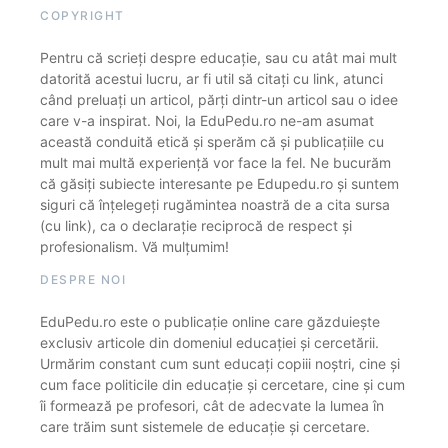
COPYRIGHT
Pentru că scrieți despre educație, sau cu atât mai mult
datorită acestui lucru, ar fi util să citați cu link, atunci
când preluați un articol, părți dintr-un articol sau o idee
care v-a inspirat. Noi, la EduPedu.ro ne-am asumat
această conduită etică și sperăm că și publicațiile cu
mult mai multă experiență vor face la fel. Ne bucurăm
că găsiți subiecte interesante pe Edupedu.ro și suntem
siguri că înțelegeți rugămintea noastră de a cita sursa
(cu link), ca o declarație reciprocă de respect și
profesionalism. Vă mulțumim!
DESPRE NOI
EduPedu.ro este o publicație online care găzduiește
exclusiv articole din domeniul educației și cercetării.
Urmărim constant cum sunt educați copiii noștri, cine și
cum face politicile din educație și cercetare, cine și cum
îi formează pe profesori, cât de adecvate la lumea în
care trăim sunt sistemele de educație și cercetare.