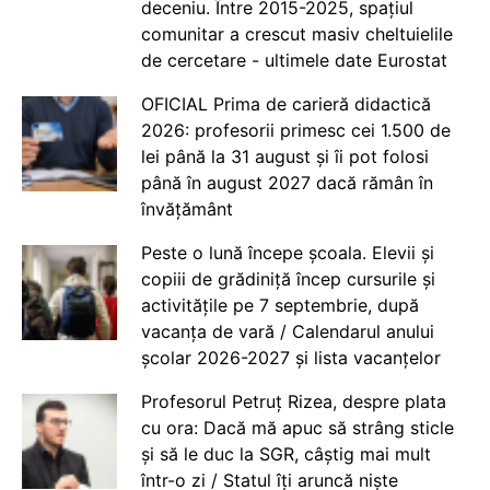
deceniu. Între 2015-2025, spațiul
comunitar a crescut masiv cheltuielile
de cercetare - ultimele date Eurostat
OFICIAL Prima de carieră didactică
2026: profesorii primesc cei 1.500 de
lei până la 31 august și îi pot folosi
până în august 2027 dacă rămân în
învățământ
Peste o lună începe școala. Elevii și
copiii de grădiniță încep cursurile și
activitățile pe 7 septembrie, după
vacanța de vară / Calendarul anului
școlar 2026-2027 și lista vacanțelor
Profesorul Petruț Rizea, despre plata
cu ora: Dacă mă apuc să strâng sticle
și să le duc la SGR, câștig mai mult
într-o zi / Statul îți aruncă niște