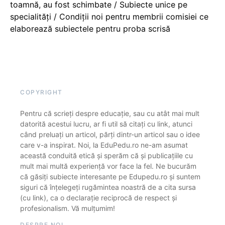
toamnă, au fost schimbate / Subiecte unice pe
specialități / Condiții noi pentru membrii comisiei ce
elaborează subiectele pentru proba scrisă
COPYRIGHT
Pentru că scrieți despre educație, sau cu atât mai mult
datorită acestui lucru, ar fi util să citați cu link, atunci
când preluați un articol, părți dintr-un articol sau o idee
care v-a inspirat. Noi, la EduPedu.ro ne-am asumat
această conduită etică și sperăm că și publicațiile cu
mult mai multă experiență vor face la fel. Ne bucurăm
că găsiți subiecte interesante pe Edupedu.ro și suntem
siguri că înțelegeți rugămintea noastră de a cita sursa
(cu link), ca o declarație reciprocă de respect și
profesionalism. Vă mulțumim!
DESPRE NOI