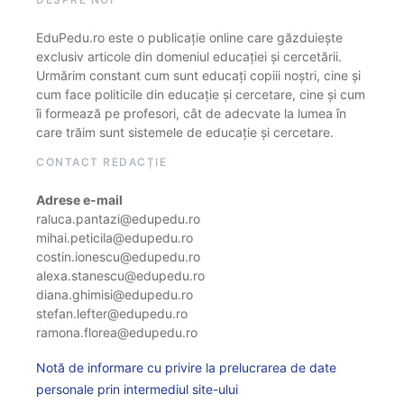
EduPedu.ro este o publicație online care găzduiește
exclusiv articole din domeniul educației și cercetării.
Urmărim constant cum sunt educați copiii noștri, cine și
cum face politicile din educație și cercetare, cine și cum
îi formează pe profesori, cât de adecvate la lumea în
care trăim sunt sistemele de educație și cercetare.
CONTACT REDACȚIE
Adrese e-mail
raluca.pantazi@edupedu.ro
mihai.peticila@edupedu.ro
costin.ionescu@edupedu.ro
alexa.stanescu@edupedu.ro
diana.ghimisi@edupedu.ro
stefan.lefter@edupedu.ro
ramona.florea@edupedu.ro
Notă de informare cu privire la prelucrarea de date
personale prin intermediul site-ului