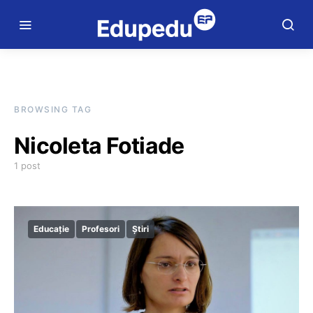
BROWSING TAG
Nicoleta Fotiade
1 post
Educație
Profesori
Știri