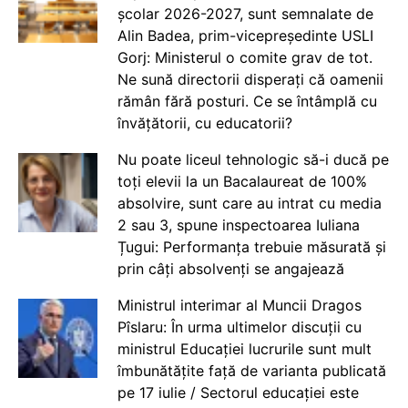
școlar 2026-2027, sunt semnalate de
Alin Badea, prim-vicepreședinte USLI
Gorj: Ministerul o comite grav de tot.
Ne sună directorii disperați că oamenii
rămân fără posturi. Ce se întâmplă cu
învățătorii, cu educatorii?
Nu poate liceul tehnologic să-i ducă pe
toți elevii la un Bacalaureat de 100%
absolvire, sunt care au intrat cu media
2 sau 3, spune inspectoarea Iuliana
Țugui: Performanța trebuie măsurată și
prin câți absolvenți se angajează
Ministrul interimar al Muncii Dragos
Pîslaru: În urma ultimelor discuții cu
ministrul Educației lucrurile sunt mult
îmbunătățite față de varianta publicată
pe 17 iulie / Sectorul educației este