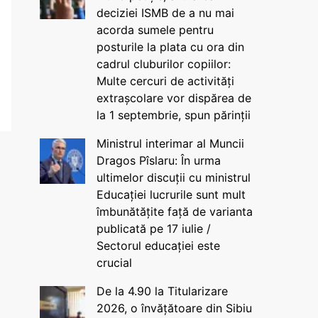
deciziei ISMB de a nu mai
acorda sumele pentru
posturile la plata cu ora din
cadrul cluburilor copiilor:
Multe cercuri de activități
extrașcolare vor dispărea de
la 1 septembrie, spun părinții
Ministrul interimar al Muncii
Dragos Pîslaru: În urma
ultimelor discuții cu ministrul
Educației lucrurile sunt mult
îmbunătățite față de varianta
publicată pe 17 iulie /
Sectorul educației este
crucial
De la 4.90 la Titularizare
2026, o învățătoare din Sibiu