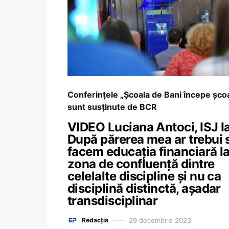
Conferințele „Școala de Bani începe șco
sunt susținute de BCR
VIDEO Luciana Antoci, ISJ Ia
După părerea mea ar trebui 
facem educația financiară l
zona de confluență dintre
celelalte discipline și nu ca
disciplină distinctă, așadar
transdisciplinar
29 decembrie 2023
Redacția