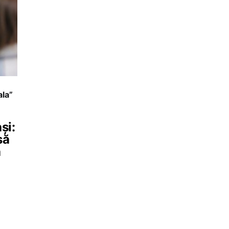
ala”
și:
să
a