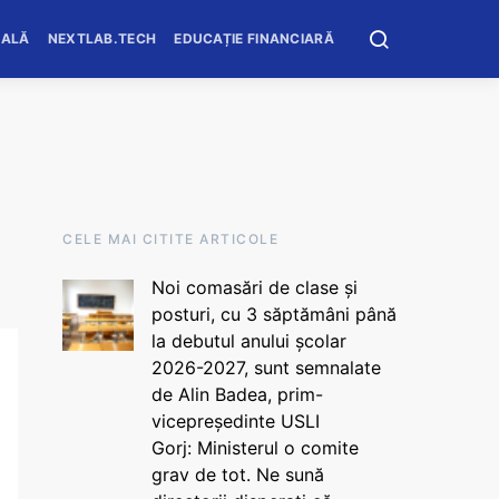
OALĂ
NEXTLAB.TECH
EDUCAȚIE FINANCIARĂ
CELE MAI CITITE ARTICOLE
Noi comasări de clase și
posturi, cu 3 săptămâni până
la debutul anului școlar
2026-2027, sunt semnalate
de Alin Badea, prim-
vicepreședinte USLI
Gorj: Ministerul o comite
grav de tot. Ne sună