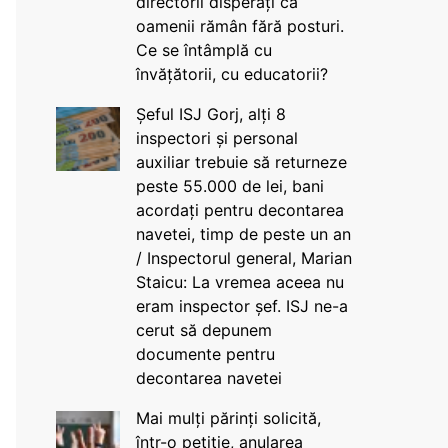
directorii disperați că
oamenii rămân fără posturi.
Ce se întâmplă cu
învățătorii, cu educatorii?
Șeful ISJ Gorj, alți 8
inspectori și personal
auxiliar trebuie să returneze
peste 55.000 de lei, bani
acordați pentru decontarea
navetei, timp de peste un an
/ Inspectorul general, Marian
Staicu: La vremea aceea nu
eram inspector șef. ISJ ne-a
cerut să depunem
documente pentru
decontarea navetei
Mai mulți părinți solicită,
într-o petiție, anularea