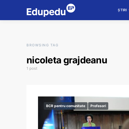
ȘTIRI
BROWSING TAG
nicoleta grajdeanu
1 post
BCR pentru comunitate
Profesori