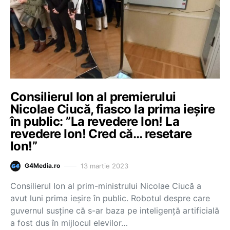
Consilierul Ion al premierului
Nicolae Ciucă, fiasco la prima ieşire
în public: ”La revedere Ion! La
revedere Ion! Cred că… resetare
Ion!”
13 martie 2023
G4Media.ro
Consilierul Ion al prim-ministrului Nicolae Ciucă a
avut luni prima ieşire în public. Robotul despre care
guvernul susține că s-ar baza pe inteligenţă artificială
a fost dus în mijlocul elevilor…