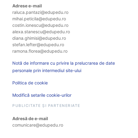
Adrese e-mail
raluca.pantazi@edupedu.ro
mihai.peticila@edupedu.ro
costin.ionescu@edupedu.ro
alexa.stanescu@edupedu.ro
diana.ghimisi@edupedu.ro
stefan.lefter@edupedu.ro
ramona.florea@edupedu.ro
Notă de informare cu privire la prelucrarea de date
personale prin intermediul site-ului
Politica de cookie
Modifică setarile cookie-urilor
PUBLICITATE ȘI PARTENERIATE
Adresă de e-mail
comunicare@edupedu.ro