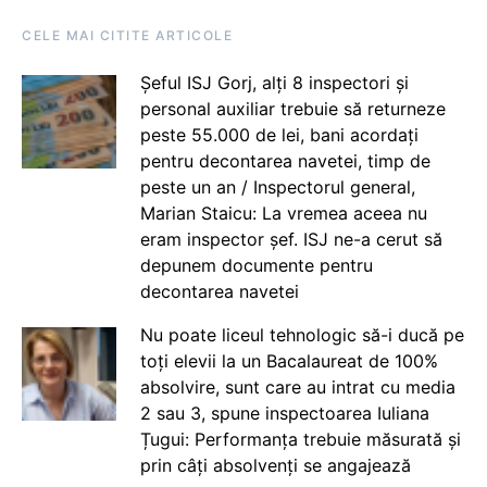
CELE MAI CITITE ARTICOLE
Șeful ISJ Gorj, alți 8 inspectori și
personal auxiliar trebuie să returneze
peste 55.000 de lei, bani acordați
pentru decontarea navetei, timp de
peste un an / Inspectorul general,
Marian Staicu: La vremea aceea nu
eram inspector șef. ISJ ne-a cerut să
depunem documente pentru
decontarea navetei
Nu poate liceul tehnologic să-i ducă pe
toți elevii la un Bacalaureat de 100%
absolvire, sunt care au intrat cu media
2 sau 3, spune inspectoarea Iuliana
Țugui: Performanța trebuie măsurată și
prin câți absolvenți se angajează