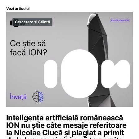
Vezi articolul
Cercetare și Știință
Inteligența artificială românească
ION nu știe câte mesaje referitoare
la Nicolae Ciucă și plagiat a primit