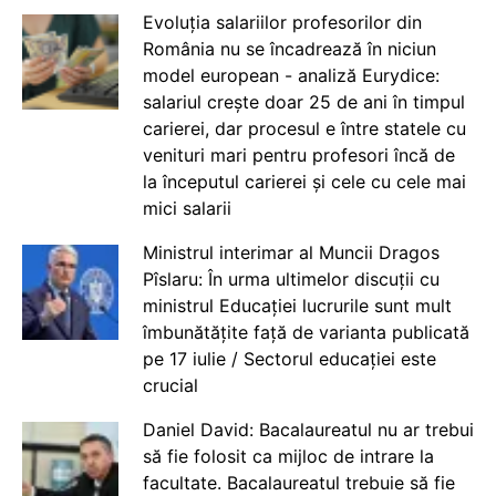
Evoluția salariilor profesorilor din
România nu se încadrează în niciun
model european - analiză Eurydice:
salariul crește doar 25 de ani în timpul
carierei, dar procesul e între statele cu
venituri mari pentru profesori încă de
la începutul carierei și cele cu cele mai
mici salarii
Ministrul interimar al Muncii Dragos
Pîslaru: În urma ultimelor discuții cu
ministrul Educației lucrurile sunt mult
îmbunătățite față de varianta publicată
pe 17 iulie / Sectorul educației este
crucial
Daniel David: Bacalaureatul nu ar trebui
să fie folosit ca mijloc de intrare la
facultate. Bacalaureatul trebuie să fie