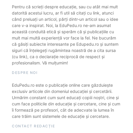
Pentru că scrieți despre educație, sau cu atât mai mult
datorită acestui lucru, ar fi util să citați cu link, atunci
când preluați un articol, părți dintr-un articol sau o idee
care v-a inspirat. Noi, la EduPedu.ro ne-am asumat
această conduită etică și sperăm că și publicațiile cu
mult mai multă experiență vor face la fel. Ne bucurăm
că găsiți subiecte interesante pe Edupedu.ro și suntem
siguri că înțelegeți rugămintea noastră de a cita sursa
(cu link), ca o declarație reciprocă de respect și
profesionalism. Vă mulțumim!
DESPRE NOI
EduPedu.ro este o publicație online care găzduiește
exclusiv articole din domeniul educației și cercetării.
Urmărim constant cum sunt educați copiii noștri, cine și
cum face politicile din educație și cercetare, cine și cum
îi formează pe profesori, cât de adecvate la lumea în
care trăim sunt sistemele de educație și cercetare.
CONTACT REDACȚIE