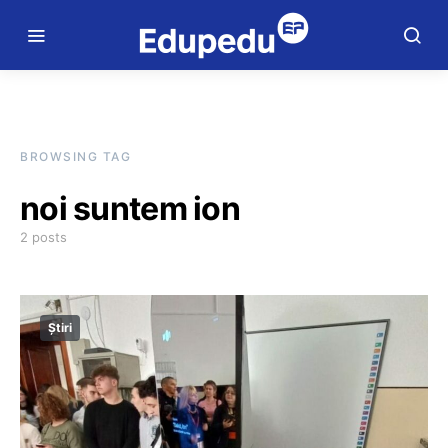
BROWSING TAG
noi suntem ion
2 posts
Știri