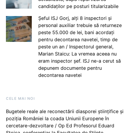
candidaților pe posturi titularizabile
Șeful ISJ Gorj, alți 8 inspectori și
personal auxiliar trebuie să returneze
peste 55.000 de lei, bani acordați
pentru decontarea navetei, timp de
peste un an / Inspectorul general,
Marian Staicu: La vremea aceea nu
eram inspector șef. ISJ ne-a cerut să
depunem documente pentru
decontarea navetei
CELE MAI NOI
Bugetele reale ale reconectării diasporei științifice și
poziția României la coada Uniunii Europene în
cercetare-dezvoltare / Op Ed Profesorul Eduard
Stoica, conferențiar la Facultatea de Științe