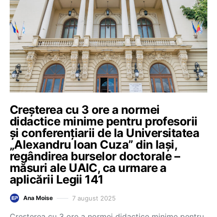
Creșterea cu 3 ore a normei
didactice minime pentru profesorii
și conferențiarii de la Universitatea
„Alexandru Ioan Cuza” din Iași,
regândirea burselor doctorale –
măsuri ale UAIC, ca urmare a
aplicării Legii 141
7 august 2025
Ana Moise
Creșterea cu 3 ore a normei didactice minime pentru