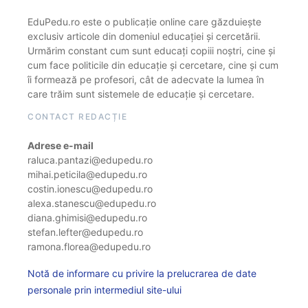
EduPedu.ro este o publicație online care găzduiește
exclusiv articole din domeniul educației și cercetării.
Urmărim constant cum sunt educați copiii noștri, cine și
cum face politicile din educație și cercetare, cine și cum
îi formează pe profesori, cât de adecvate la lumea în
care trăim sunt sistemele de educație și cercetare.
CONTACT REDACȚIE
Adrese e-mail
raluca.pantazi@edupedu.ro
mihai.peticila@edupedu.ro
costin.ionescu@edupedu.ro
alexa.stanescu@edupedu.ro
diana.ghimisi@edupedu.ro
stefan.lefter@edupedu.ro
ramona.florea@edupedu.ro
Notă de informare cu privire la prelucrarea de date
personale prin intermediul site-ului