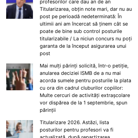
profesorilor care dau an de an
Titularizarea, obțin note mari, dar nu au
post pe perioadă nedeterminată: În
ultimii ani am încercat să ținem cât se
poate de bine sub control posturile
titularizabile / La niciun concurs nu poți
garanta de la început asigurarea unui
post
Mai mulți părinți solicită, într-o petiție,
anularea deciziei ISMB de a nu mai
acorda sumele pentru posturile la plata
cu ora din cadrul cluburilor copiilor:
Multe cercuri de activități extrașcolare
vor dispărea de la 1 septembrie, spun
părinții
Titularizare 2026. Astăzi, lista
posturilor pentru profesori va fi
actualizată, după repartizarea