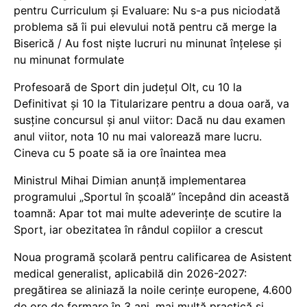
pentru Curriculum și Evaluare: Nu s-a pus niciodată
problema să îi pui elevului notă pentru că merge la
Biserică / Au fost niște lucruri nu minunat înțelese și
nu minunat formulate
Profesoară de Sport din județul Olt, cu 10 la
Definitivat și 10 la Titularizare pentru a doua oară, va
susține concursul și anul viitor: Dacă nu dau examen
anul viitor, nota 10 nu mai valorează mare lucru.
Cineva cu 5 poate să ia ore înaintea mea
Ministrul Mihai Dimian anunță implementarea
programului „Sportul în școală” începând din această
toamnă: Apar tot mai multe adeverințe de scutire la
Sport, iar obezitatea în rândul copiilor a crescut
Noua programă școlară pentru calificarea de Asistent
medical generalist, aplicabilă din 2026-2027:
pregătirea se aliniază la noile cerințe europene, 4.600
de ore de formare în 3 ani, mai multă practică și