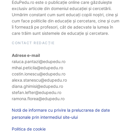
EduPedu.ro este o publicație online care găzduiește
exclusiv articole din domeniul educației și cercetării.
Urmărim constant cum sunt educați copiii noștri, cine și
cum face politicile din educație și cercetare, cine și cum
îi formează pe profesori, cât de adecvate la lumea în
care trăim sunt sistemele de educație și cercetare.
CONTACT REDACȚIE
Adrese e-mail
raluca.pantazi@edupedu.ro
mihai.peticila@edupedu.ro
costin.ionescu@edupedu.ro
alexa.stanescu@edupedu.ro
diana.ghimisi@edupedu.ro
stefan.lefter@edupedu.ro
ramona.florea@edupedu.ro
Notă de informare cu privire la prelucrarea de date
personale prin intermediul site-ului
Politica de cookie