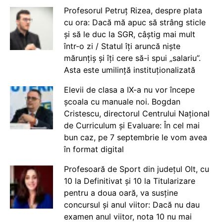
Profesorul Petruț Rizea, despre plata
cu ora: Dacă mă apuc să strâng sticle
și să le duc la SGR, câștig mai mult
într-o zi / Statul îți aruncă niște
mărunțiș și îți cere să-i spui „salariu”.
Asta este umilință instituționalizată
Elevii de clasa a IX-a nu vor începe
școala cu manuale noi. Bogdan
Cristescu, directorul Centrului Național
de Curriculum și Evaluare: În cel mai
bun caz, pe 7 septembrie le vom avea
în format digital
Profesoară de Sport din județul Olt, cu
10 la Definitivat și 10 la Titularizare
pentru a doua oară, va susține
concursul și anul viitor: Dacă nu dau
examen anul viitor, nota 10 nu mai