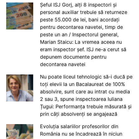
Șeful ISJ Gorj, alți 8 inspectori și
personal auxiliar trebuie să returneze
peste 55.000 de lei, bani acordați
pentru decontarea navetei, timp de
peste un an / Inspectorul general,
Marian Staicu: La vremea aceea nu
eram inspector șef. ISJ ne-a cerut să
depunem documente pentru
decontarea navetei
Nu poate liceul tehnologic să-i ducă pe
toți elevii la un Bacalaureat de 100%
absolvire, sunt care au intrat cu media
2 sau 3, spune inspectoarea Iuliana
Țugui: Performanța trebuie măsurată și
prin câți absolvenți se angajează
Evoluția salariilor profesorilor din
România nu se încadrează în niciun