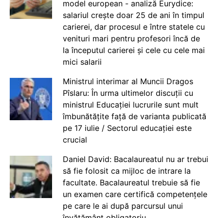
model european - analiză Eurydice:
salariul crește doar 25 de ani în timpul
carierei, dar procesul e între statele cu
venituri mari pentru profesori încă de
la începutul carierei și cele cu cele mai
mici salarii
Ministrul interimar al Muncii Dragos
Pîslaru: În urma ultimelor discuții cu
ministrul Educației lucrurile sunt mult
îmbunătățite față de varianta publicată
pe 17 iulie / Sectorul educației este
crucial
Daniel David: Bacalaureatul nu ar trebui
să fie folosit ca mijloc de intrare la
facultate. Bacalaureatul trebuie să fie
un examen care certifică competențele
pe care le ai după parcursul unui
învățământ obligatoriu