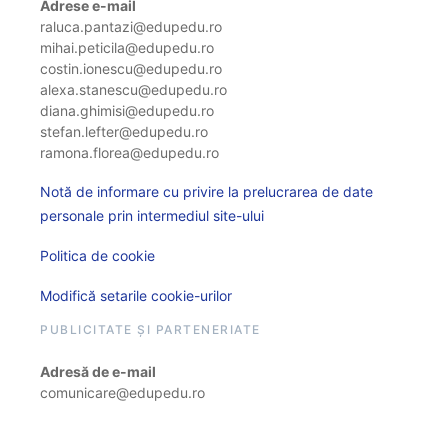
Adrese e-mail
raluca.pantazi@edupedu.ro
mihai.peticila@edupedu.ro
costin.ionescu@edupedu.ro
alexa.stanescu@edupedu.ro
diana.ghimisi@edupedu.ro
stefan.lefter@edupedu.ro
ramona.florea@edupedu.ro
Notă de informare cu privire la prelucrarea de date
personale prin intermediul site-ului
Politica de cookie
Modifică setarile cookie-urilor
PUBLICITATE ȘI PARTENERIATE
Adresă de e-mail
comunicare@edupedu.ro