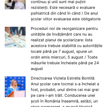
continuu și unii sunt mai puțini
rezistenți. Este necesară o evaluare
psihiatrică din când în când / De anul
școlar viitor evaluarea este obligatorie
Proceduri noi de reorganizare pentru
unitățile de învățământ care nu au
realizat planul de școlarizare: lista
acestora trebuie stabilită cu autoritățile
locale până pe 7 august, spune un
ordin emis miercuri, 5 august / Toate
măsurile trebuie încheiate până pe 24
august
Directoarea Violeta Estrella Bontilă:
Anul școlar care tocmai s-a încheiat a
fost, probabil, unul dintre cei mai grei
pe care i-am trăit. Conducerea unei
școli în România înseamnă, astăzi, un
stres permanent, o muncă titanică