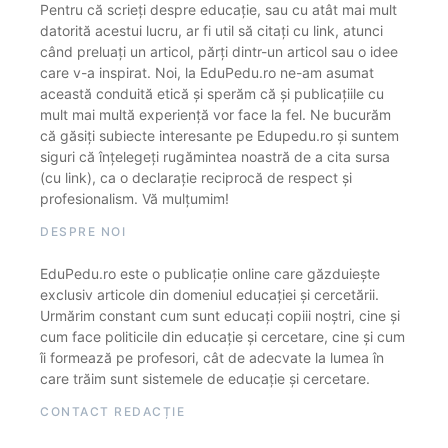
Pentru că scrieți despre educație, sau cu atât mai mult
datorită acestui lucru, ar fi util să citați cu link, atunci
când preluați un articol, părți dintr-un articol sau o idee
care v-a inspirat. Noi, la EduPedu.ro ne-am asumat
această conduită etică și sperăm că și publicațiile cu
mult mai multă experiență vor face la fel. Ne bucurăm
că găsiți subiecte interesante pe Edupedu.ro și suntem
siguri că înțelegeți rugămintea noastră de a cita sursa
(cu link), ca o declarație reciprocă de respect și
profesionalism. Vă mulțumim!
DESPRE NOI
EduPedu.ro este o publicație online care găzduiește
exclusiv articole din domeniul educației și cercetării.
Urmărim constant cum sunt educați copiii noștri, cine și
cum face politicile din educație și cercetare, cine și cum
îi formează pe profesori, cât de adecvate la lumea în
care trăim sunt sistemele de educație și cercetare.
CONTACT REDACȚIE