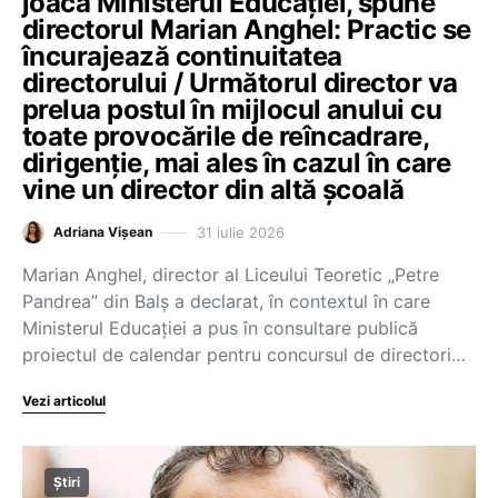
joacă Ministerul Educației, spune
directorul Marian Anghel: Practic se
încurajează continuitatea
directorului / Următorul director va
prelua postul în mijlocul anului cu
toate provocările de reîncadrare,
dirigenție, mai ales în cazul în care
vine un director din altă școală
31 iulie 2026
Adriana Vișean
Marian Anghel, director al Liceului Teoretic „Petre
Pandrea” din Balș a declarat, în contextul în care
Ministerul Educației a pus în consultare publică
proiectul de calendar pentru concursul de directori…
Vezi articolul
Știri