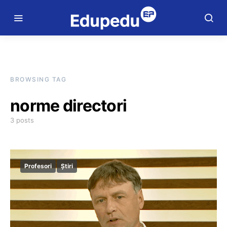
BROWSING TAG
norme directori
3 posts
Profesori
Știri