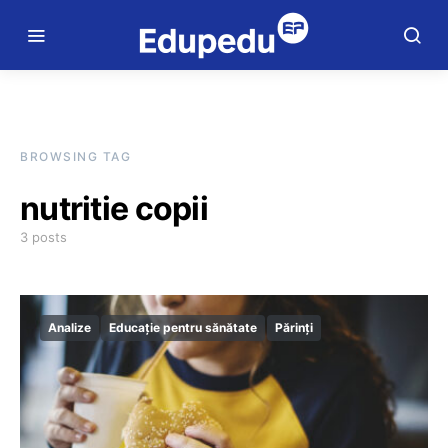
BROWSING TAG
nutritie copii
3 posts
Analize
Educație pentru sănătate
Părinți