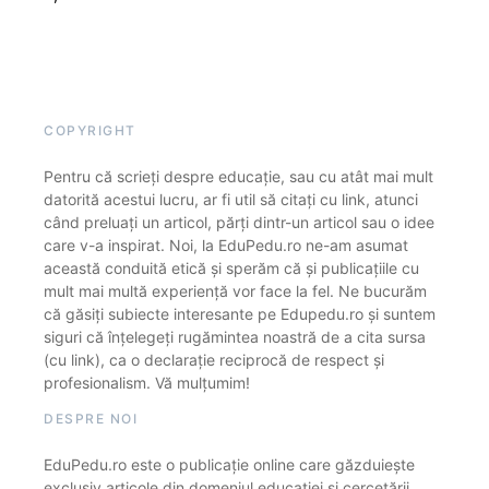
COPYRIGHT
Pentru că scrieți despre educație, sau cu atât mai mult
datorită acestui lucru, ar fi util să citați cu link, atunci
când preluați un articol, părți dintr-un articol sau o idee
care v-a inspirat. Noi, la EduPedu.ro ne-am asumat
această conduită etică și sperăm că și publicațiile cu
mult mai multă experiență vor face la fel. Ne bucurăm
că găsiți subiecte interesante pe Edupedu.ro și suntem
siguri că înțelegeți rugămintea noastră de a cita sursa
(cu link), ca o declarație reciprocă de respect și
profesionalism. Vă mulțumim!
DESPRE NOI
EduPedu.ro este o publicație online care găzduiește
exclusiv articole din domeniul educației și cercetării.