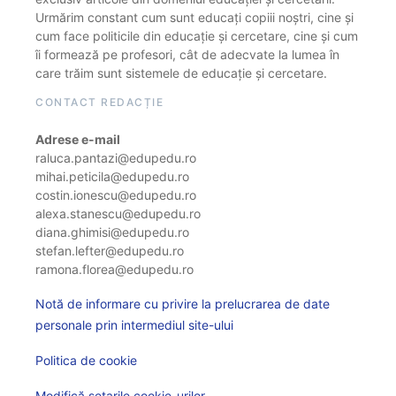
Urmărim constant cum sunt educați copiii noștri, cine și
cum face politicile din educație și cercetare, cine și cum
îi formează pe profesori, cât de adecvate la lumea în
care trăim sunt sistemele de educație și cercetare.
CONTACT REDACȚIE
Adrese e-mail
raluca.pantazi@edupedu.ro
mihai.peticila@edupedu.ro
costin.ionescu@edupedu.ro
alexa.stanescu@edupedu.ro
diana.ghimisi@edupedu.ro
stefan.lefter@edupedu.ro
ramona.florea@edupedu.ro
Notă de informare cu privire la prelucrarea de date
personale prin intermediul site-ului
Politica de cookie
Modifică setarile cookie-urilor