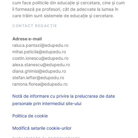
cum face politicile din educație și cercetare, cine și cum
îi formează pe profesori, cât de adecvate la lumea în
care trăim sunt sistemele de educație și cercetare.
CONTACT REDACȚIE
Adrese e-mail
raluca.pantazi@edupedu.ro
mihai.peticila@edupedu.ro
costin.ionescu@edupedu.ro
alexa.stanescu@edupedu.ro
diana.ghimisi@edupedu.ro
stefan.lefter@edupedu.ro
ramona.florea@edupedu.ro
Notă de informare cu privire la prelucrarea de date
personale prin intermediul site-ului
Politica de cookie
Modifică setarile cookie-urilor