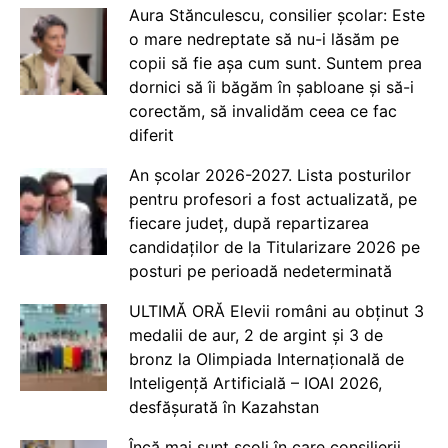
Aura Stănculescu, consilier școlar: Este
o mare nedreptate să nu-i lăsăm pe
copii să fie așa cum sunt. Suntem prea
dornici să îi băgăm în șabloane și să-i
corectăm, să invalidăm ceea ce fac
diferit
An școlar 2026-2027. Lista posturilor
pentru profesori a fost actualizată, pe
fiecare județ, după repartizarea
candidaților de la Titularizare 2026 pe
posturi pe perioadă nedeterminată
ULTIMĂ ORĂ Elevii români au obținut 3
medalii de aur, 2 de argint și 3 de
bronz la Olimpiada Internațională de
Inteligență Artificială – IOAI 2026,
desfășurată în Kazahstan
Încă mai sunt școli în care consilierii