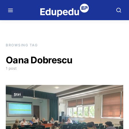
BROWSING TAG
Oana Dobrescu
1 post
Știri