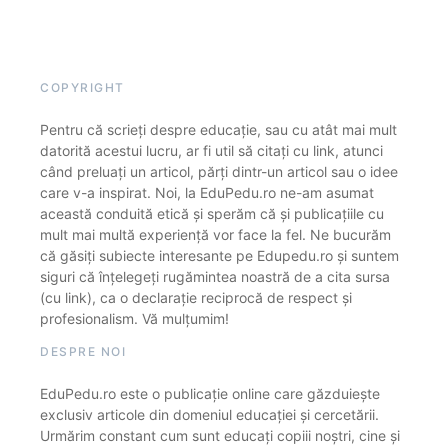
COPYRIGHT
Pentru că scrieți despre educație, sau cu atât mai mult
datorită acestui lucru, ar fi util să citați cu link, atunci
când preluați un articol, părți dintr-un articol sau o idee
care v-a inspirat. Noi, la EduPedu.ro ne-am asumat
această conduită etică și sperăm că și publicațiile cu
mult mai multă experiență vor face la fel. Ne bucurăm
că găsiți subiecte interesante pe Edupedu.ro și suntem
siguri că înțelegeți rugămintea noastră de a cita sursa
(cu link), ca o declarație reciprocă de respect și
profesionalism. Vă mulțumim!
DESPRE NOI
EduPedu.ro este o publicație online care găzduiește
exclusiv articole din domeniul educației și cercetării.
Urmărim constant cum sunt educați copiii noștri, cine și