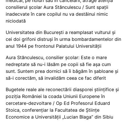
medical, pe holuri sau în cancelarii, atrage atenția
consilierul școlar Aura Stănculescu / Sunt spații
inadecvate în care copilul nu va destăinui nimic
niciodată
Universitatea din București a reamplasat vulturul și
cei doi grifoni distruși în urma bombardamentelor din
anul 1944 pe frontonul Palatului Universității
Aura Stănculescu, consilier școlar: Este o mare
nedreptate să nu-i lăsăm pe copii să fie așa cum
sunt. Suntem prea dornici să îi băgăm în șabloane și
să-i corectăm, să invalidăm ceea ce fac diferit
Bugetele reale ale reconectării diasporei științifice și
poziția României la coada Uniunii Europene în
cercetare-dezvoltare / Op Ed Profesorul Eduard
Stoica, conferențiar la Facultatea de Științe
Economice a Universității „Lucian Blaga” din Sibiu