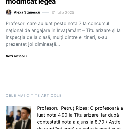
modificat legea
31 iulie 2025
Alexa Stănescu
Profesori care au luat peste nota 7 la concursul
național de angajare în Învățământ – Titularizare și la
inspecția de la clasă, mulți dintre ei tineri, s-au
prezentat joi dimineață…
Vezi articolul
CELE MAI CITITE ARTICOLE
Profesorul Petruț Rizea: O profesoară a
luat nota 4.90 la Titularizare, iar după
contestații nota a ajuns la 8.70 / Astfel
de erori îmi arată ce entuziasmați sunt