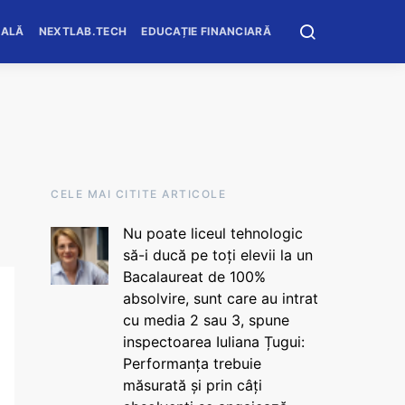
OALĂ
NEXTLAB.TECH
EDUCAȚIE FINANCIARĂ
CELE MAI CITITE ARTICOLE
Nu poate liceul tehnologic
să-i ducă pe toți elevii la un
Bacalaureat de 100%
absolvire, sunt care au intrat
cu media 2 sau 3, spune
inspectoarea Iuliana Țugui:
Performanța trebuie
măsurată și prin câți