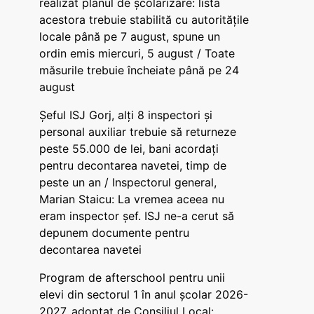
realizat planul de școlarizare: lista
acestora trebuie stabilită cu autoritățile
locale până pe 7 august, spune un
ordin emis miercuri, 5 august / Toate
măsurile trebuie încheiate până pe 24
august
Șeful ISJ Gorj, alți 8 inspectori și
personal auxiliar trebuie să returneze
peste 55.000 de lei, bani acordați
pentru decontarea navetei, timp de
peste un an / Inspectorul general,
Marian Staicu: La vremea aceea nu
eram inspector șef. ISJ ne-a cerut să
depunem documente pentru
decontarea navetei
Program de afterschool pentru unii
elevi din sectorul 1 în anul școlar 2026-
2027, adoptat de Consiliul Local: