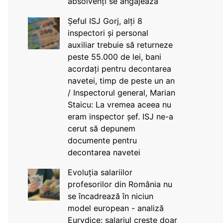
absolvenți se angajează
Șeful ISJ Gorj, alți 8
inspectori și personal
auxiliar trebuie să returneze
peste 55.000 de lei, bani
acordați pentru decontarea
navetei, timp de peste un an
/ Inspectorul general, Marian
Staicu: La vremea aceea nu
eram inspector șef. ISJ ne-a
cerut să depunem
documente pentru
decontarea navetei
Evoluția salariilor
profesorilor din România nu
se încadrează în niciun
model european - analiză
Eurydice: salariul crește doar