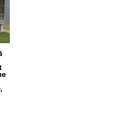
ă
t
ne
,