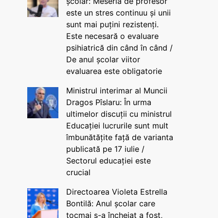
școlar: Meseria de profesor
este un stres continuu și unii
sunt mai puțini rezistenți.
Este necesară o evaluare
psihiatrică din când în când /
De anul școlar viitor
evaluarea este obligatorie
Ministrul interimar al Muncii
Dragos Pîslaru: În urma
ultimelor discuții cu ministrul
Educației lucrurile sunt mult
îmbunătățite față de varianta
publicată pe 17 iulie /
Sectorul educației este
crucial
Directoarea Violeta Estrella
Bontilă: Anul școlar care
tocmai s-a încheiat a fost,