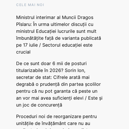
CELE MAI NOI
Ministrul interimar al Muncii Dragos
Pîslaru: În urma ultimelor discuții cu
ministrul Educației lucrurile sunt mult
îmbunătățite față de varianta publicată
pe 17 iulie / Sectorul educației este
crucial
De ce sunt doar 6 mii de posturi
titularizabile în 2026? Sorin Ion,
secretar de stat: Cifrele arată mai
degrabă o prudență din partea școlilor
pentru că nu pot garanta că peste un
an vor mai avea suficienți elevi / Este și
un joc de concurență
Proceduri noi de reorganizare pentru
unitățile de învățământ care nu au