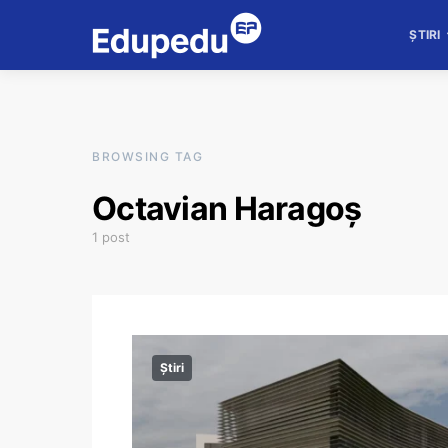
ȘTIRI
BROWSING TAG
Octavian Haragoş
1 post
Știri