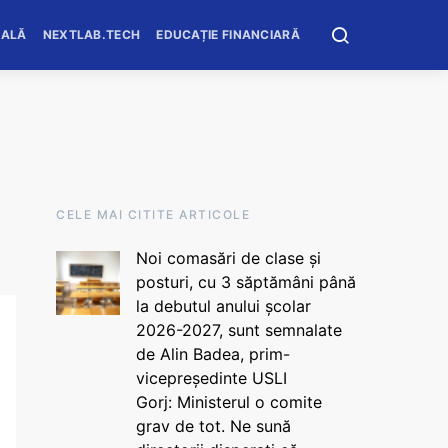
OALĂ
NEXTLAB.TECH
EDUCAȚIE FINANCIARĂ
CELE MAI CITITE ARTICOLE
Noi comasări de clase și
posturi, cu 3 săptămâni până
la debutul anului școlar
2026-2027, sunt semnalate
de Alin Badea, prim-
vicepreședinte USLI
Gorj: Ministerul o comite
grav de tot. Ne sună