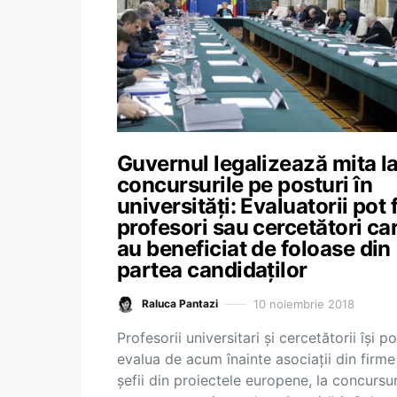
Guvernul legalizează mita l
concursurile pe posturi în
universități: Evaluatorii pot f
profesori sau cercetători ca
au beneficiat de foloase din
partea candidaților
10 noiembrie 2018
Raluca Pantazi
Profesorii universitari și cercetătorii își po
evalua de acum înainte asociații din firme
șefii din proiectele europene, la concursur