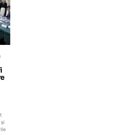
a
i
re
t
 și
ile