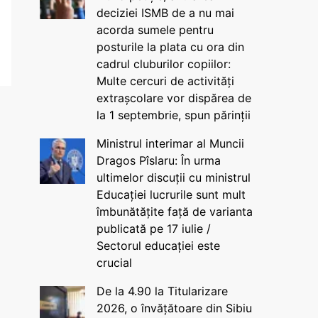
deciziei ISMB de a nu mai
acorda sumele pentru
posturile la plata cu ora din
cadrul cluburilor copiilor:
Multe cercuri de activități
extrașcolare vor dispărea de
la 1 septembrie, spun părinții
Ministrul interimar al Muncii
Dragos Pîslaru: În urma
ultimelor discuții cu ministrul
Educației lucrurile sunt mult
îmbunătățite față de varianta
publicată pe 17 iulie /
Sectorul educației este
crucial
De la 4.90 la Titularizare
2026, o învățătoare din Sibiu