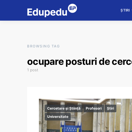
ȘTIRI
BROWSING TAG
ocupare posturi de cerc
1 post
Cercetare și Știință
Profesori
Știri
Universitate