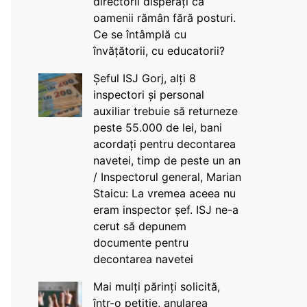
directorii disperați că
oamenii rămân fără posturi.
Ce se întâmplă cu
învățătorii, cu educatorii?
Șeful ISJ Gorj, alți 8
inspectori și personal
auxiliar trebuie să returneze
peste 55.000 de lei, bani
acordați pentru decontarea
navetei, timp de peste un an
/ Inspectorul general, Marian
Staicu: La vremea aceea nu
eram inspector șef. ISJ ne-a
cerut să depunem
documente pentru
decontarea navetei
Mai mulți părinți solicită,
într-o petiție, anularea