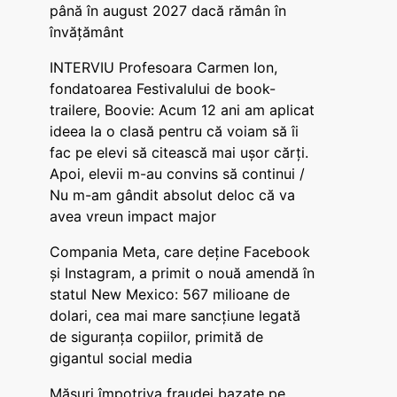
până în august 2027 dacă rămân în
învățământ
INTERVIU Profesoara Carmen Ion,
fondatoarea Festivalului de book-
trailere, Boovie: Acum 12 ani am aplicat
ideea la o clasă pentru că voiam să îi
fac pe elevi să citească mai ușor cărți.
Apoi, elevii m-au convins să continui /
Nu m-am gândit absolut deloc că va
avea vreun impact major
Compania Meta, care deține Facebook
și Instagram, a primit o nouă amendă în
statul New Mexico: 567 milioane de
dolari, cea mai mare sancțiune legată
de siguranța copiilor, primită de
gigantul social media
Măsuri împotriva fraudei bazate pe